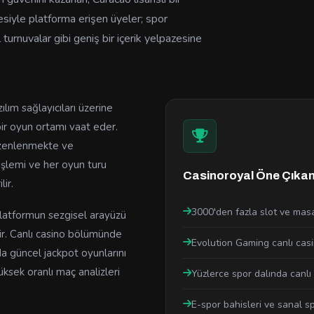
esiyle platforma erişen üyeler; spor
l turnuvalar gibi geniş bir içerik yelpazesine
lım sağlayıcıları üzerine
 bir oyun ortamı vaat eder.
üzenlenmekte ve
şlemi ve her oyun turu
Casinoroyal Öne Çıkan 
ir.
3000'den fazla slot ve ma
 platformun sezgisel arayüzü
lir. Canlı casino bölümünde
Evolution Gaming canlı cas
da güncel jackpot oyunlarını
ksek oranlı maç analizleri
Yüzlerce spor dalında canlı
E-spor bahisleri ve sanal s