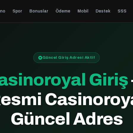
ino
Spor
Bonuslar
Ödeme
Mobil
Destek
SSS
Güncel Giriş Adresi Aktif
asinoroyal Giriş
esmi Casinoroy
Güncel Adres