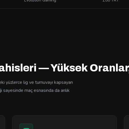
Evolution Gaming
1,00 TRY
ahisleri — Yüksek Oranlar
ki yüzlerce lig ve turnuvayı kapsayan
iği sayesinde maç esnasında da anlık