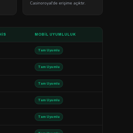
Casinoroyal'de erişime açıktır.
HIS
MOBIL UYUMLULUK
Tam Uyumlu
Tam Uyumlu
Tam Uyumlu
Tam Uyumlu
Tam Uyumlu