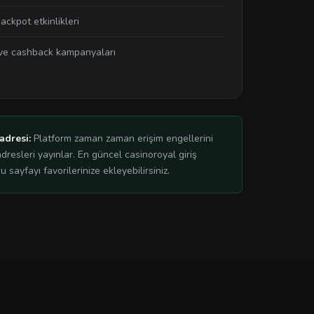
ackpot etkinlikleri
 ve cashback kampanyaları
adresi:
Platform zaman zaman erişim engellerini
dresleri yayınlar. En güncel casinoroyal giriş
 sayfayı favorilerinize ekleyebilirsiniz.