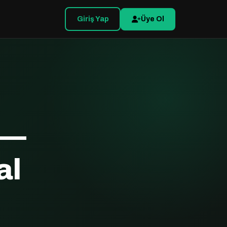
Giriş Yap
Üye Ol
—
al