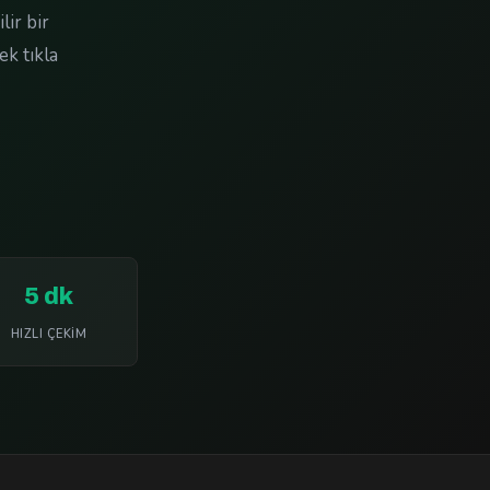
lir bir
ek tıkla
5 dk
HIZLI ÇEKIM