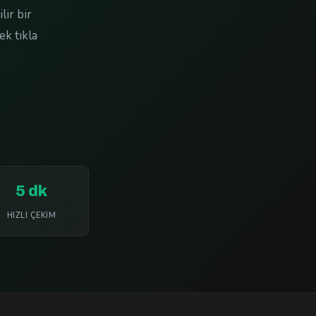
lir bir
ek tıkla
5 dk
HIZLI ÇEKIM