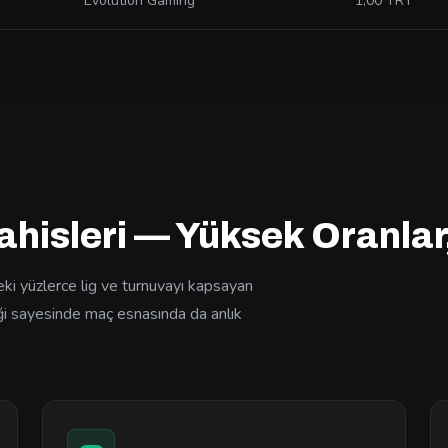
Evolution Gaming
1,00 TRY
ahisleri — Yüksek Oranlar
ki yüzlerce lig ve turnuvayı kapsayan
iği sayesinde maç esnasında da anlık