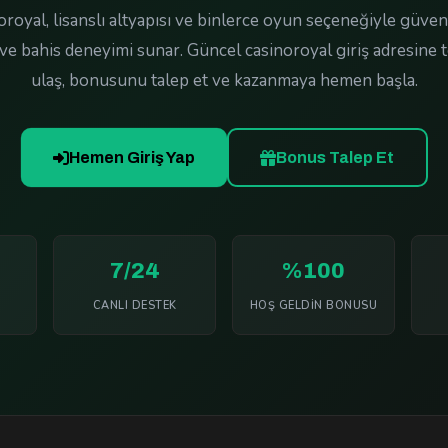
royal, lisanslı altyapısı ve binlerce oyun seçeneğiyle güveni
ve bahis deneyimi sunar. Güncel casinoroyal giriş adresine t
ulaş, bonusunu talep et ve kazanmaya hemen başla.
Hemen Giriş Yap
Bonus Talep Et
7/24
%100
CANLI DESTEK
HOŞ GELDIN BONUSU