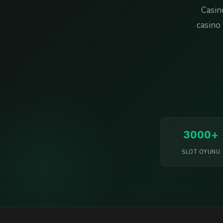
Casino
casino 
3000+
SLOT OYUNU