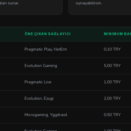
ları sunar.
oynayabilirsin.
ÖNE ÇIKAN SAĞLAYICI
MINIMUM BA
Pragmatic Play, NetEnt
0,10 TRY
Evolution Gaming
5,00 TRY
Pragmatic Live
1,00 TRY
Evolution, Ezugi
2,00 TRY
Microgaming, Yggdrasil
0,50 TRY