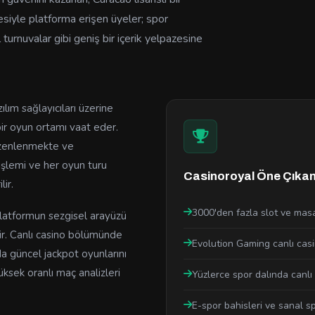
esiyle platforma erişen üyeler; spor
l turnuvalar gibi geniş bir içerik yelpazesine
lım sağlayıcıları üzerine
 bir oyun ortamı vaat eder.
üzenlenmekte ve
şlemi ve her oyun turu
Casinoroyal Öne Çıkan 
ir.
3000'den fazla slot ve ma
 platformun sezgisel arayüzü
lir. Canlı casino bölümünde
Evolution Gaming canlı cas
da güncel jackpot oyunlarını
ksek oranlı maç analizleri
Yüzlerce spor dalında canlı
E-spor bahisleri ve sanal s