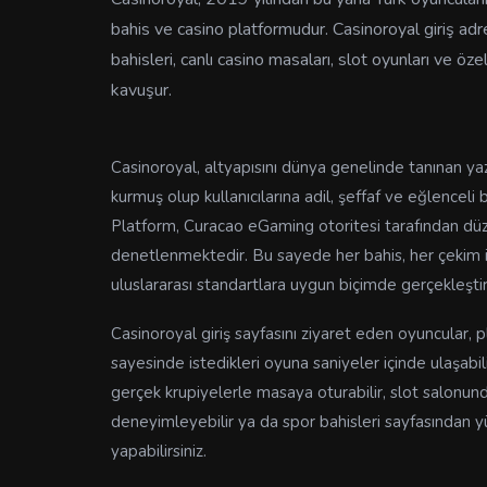
bahis ve casino platformudur. Casinoroyal giriş adr
bahisleri, canlı casino masaları, slot oyunları ve öze
kavuşur.
Casinoroyal, altyapısını dünya genelinde tanınan yazı
kurmuş olup kullanıcılarına adil, şeffaf ve eğlenceli
Platform, Curacao eGaming otoritesi tarafından d
denetlenmektedir. Bu sayede her bahis, her çekim i
uluslararası standartlara uygun biçimde gerçekleştiril
Casinoroyal giriş sayfasını ziyaret eden oyuncular,
sayesinde istedikleri oyuna saniyeler içinde ulaşabi
gerçek krupiyelerle masaya oturabilir, slot salonun
deneyimleyebilir ya da spor bahisleri sayfasından yü
yapabilirsiniz.