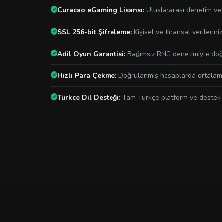
Curacao eGaming Lisansı:
Uluslararası denetim ve 
SSL 256-bit Şifreleme:
Kişisel ve finansal verilerin
Adil Oyun Garantisi:
Bağımsız RNG denetimiyle doğ
Hızlı Para Çekme:
Doğrulanmış hesaplarda ortalam
Türkçe Dil Desteği:
Tam Türkçe platform ve destek h