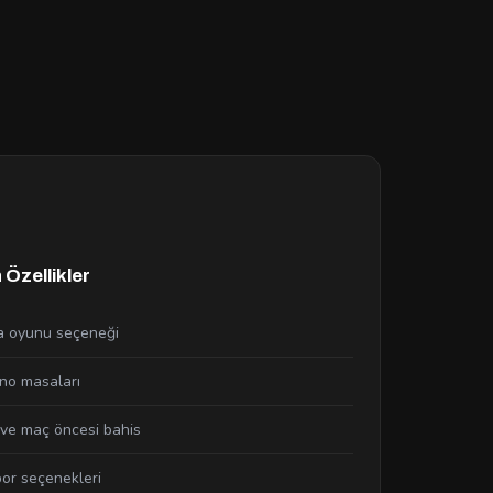
Özellikler
sa oyunu seçeneği
ino masaları
 ve maç öncesi bahis
por seçenekleri