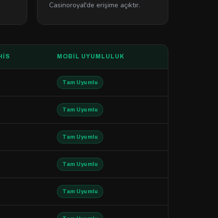
Casinoroyal'de erişime açıktır.
HIS
MOBIL UYUMLULUK
Tam Uyumlu
Tam Uyumlu
Tam Uyumlu
Tam Uyumlu
Tam Uyumlu