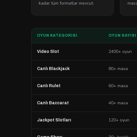
kadar tüm formatlar mevcut.
masa
OYUN KATEGORISI
OYUN SAYISI
2400+ oyun
Video Slot
80+ masa
Canlı Blackjack
60+ masa
Canlı Rulet
40+ masa
Canlı Baccarat
120+ oyun
Jackpot Slotları