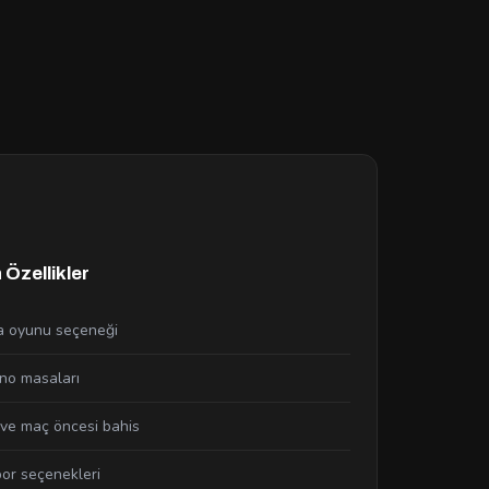
Özellikler
sa oyunu seçeneği
ino masaları
 ve maç öncesi bahis
por seçenekleri