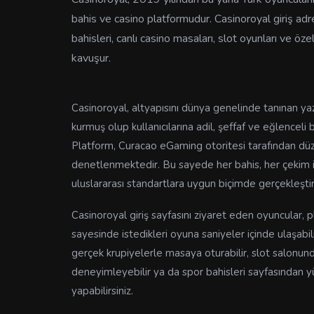
bahis ve casino platformudur. Casinoroyal giriş adr
bahisleri, canlı casino masaları, slot oyunları ve öze
kavuşur.
Casinoroyal, altyapısını dünya genelinde tanınan yazı
kurmuş olup kullanıcılarına adil, şeffaf ve eğlenceli
Platform, Curacao eGaming otoritesi tarafından d
denetlenmektedir. Bu sayede her bahis, her çekim i
uluslararası standartlara uygun biçimde gerçekleştiril
Casinoroyal giriş sayfasını ziyaret eden oyuncular,
sayesinde istedikleri oyuna saniyeler içinde ulaşabi
gerçek krupiyelerle masaya oturabilir, slot salonun
deneyimleyebilir ya da spor bahisleri sayfasından yü
yapabilirsiniz.