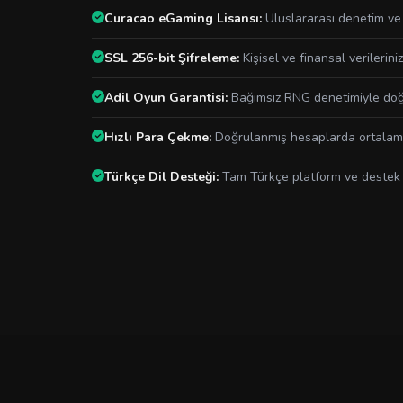
Curacao eGaming Lisansı:
Uluslararası denetim ve 
SSL 256-bit Şifreleme:
Kişisel ve finansal verilerin
Adil Oyun Garantisi:
Bağımsız RNG denetimiyle doğ
Hızlı Para Çekme:
Doğrulanmış hesaplarda ortalam
Türkçe Dil Desteği:
Tam Türkçe platform ve destek h