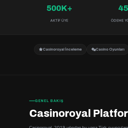
500K+
4
AKTIF ÜYE
ÖDEME Y
Casinoroyal İnceleme
Casino Oyunları
GENEL BAKIŞ
Casinoroyal Platf
Casinoroyal, 2019 yılından bu yana Türk oyuncuların