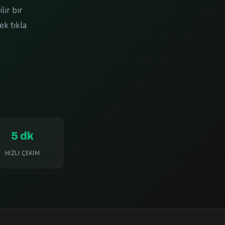
lir bir
ek tıkla
5 dk
HIZLI ÇEKIM