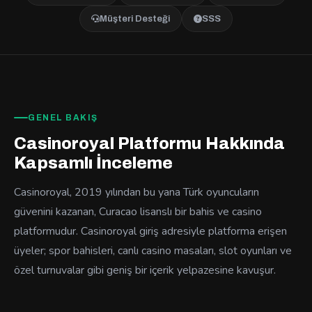
Müşteri Desteği
SSS
GENEL BAKIŞ
Casinoroyal Platformu Hakkında
Kapsamlı İnceleme
Casinoroyal, 2019 yılından bu yana Türk oyuncuların
güvenini kazanan, Curacao lisanslı bir bahis ve casino
platformudur. Casinoroyal giriş adresiyle platforma erişen
üyeler; spor bahisleri, canlı casino masaları, slot oyunları ve
özel turnuvalar gibi geniş bir içerik yelpazesine kavuşur.