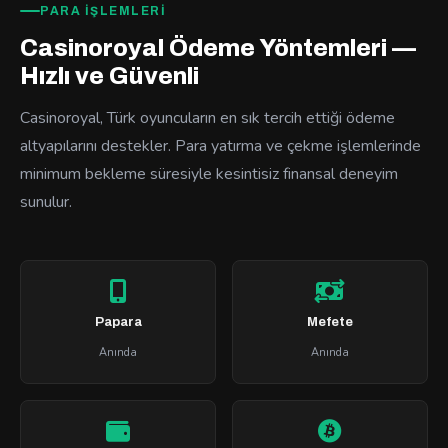
PARA İŞLEMLERI
Casinoroyal Ödeme Yöntemleri —
Hızlı ve Güvenli
Casinoroyal, Türk oyuncuların en sık tercih ettiği ödeme
altyapılarını destekler. Para yatırma ve çekme işlemlerinde
minimum bekleme süresiyle kesintisiz finansal deneyim
sunulur.
Papara
Mefete
Anında
Anında