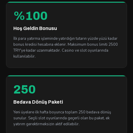
%100
Hoş Geldin Bonusu
İlk para yatırma işleminde yatırdığın tutarın yüzde yüzü kadar
bonus kredisi hesabına eklenir. Maksimum bonus limiti 2500
TRY'ye kadar uzanmaktadır. Casino ve slot oyunlarında
kullanılabilir.
250
Bedava Dönüş Paketi
Yeni üyelere ilk hafta boyunca toplam 250 bedava dönüş
sunulur. Seçili slot oyunlarında geçerli olan bu paket, ek
yatırım gerektirmeksizin aktif edilebilir.