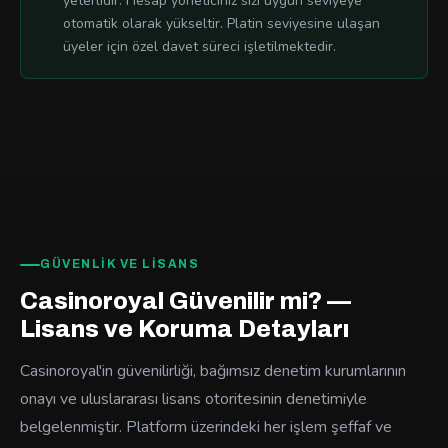
yeterlidir. Hesap yöneticiniz sizi uygun seviyeye
otomatik olarak yükseltir. Platin seviyesine ulaşan
üyeler için özel davet süreci işletilmektedir.
GÜVENLIK VE LISANS
Casinoroyal Güvenilir mi? —
Lisans ve Koruma Detayları
Casinoroyal'in güvenilirliği, bağımsız denetim kurumlarının
onayı ve uluslararası lisans otoritesinin denetimiyle
belgelenmiştir. Platform üzerindeki her işlem şeffaf ve