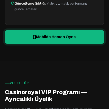
Güncelleme Sıklığı:
Aylık otomatik performans
güncellemeleri
Mobilde Hemen Oyna
VIP KULÜP
Casinoroyal VIP Programı —
Ayrıcalıklı Üyelik