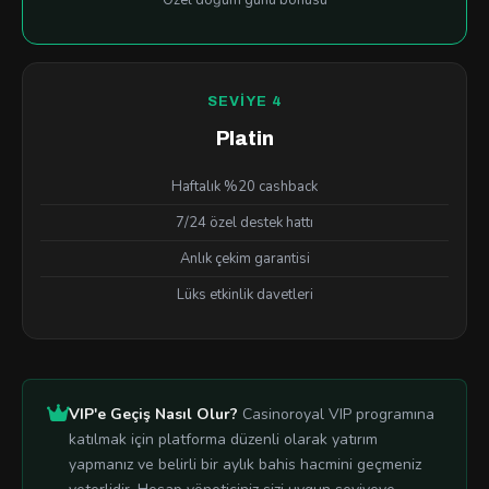
SEVIYE 4
Platin
Haftalık %20 cashback
7/24 özel destek hattı
Anlık çekim garantisi
Lüks etkinlik davetleri
VIP'e Geçiş Nasıl Olur?
Casinoroyal VIP programına
katılmak için platforma düzenli olarak yatırım
yapmanız ve belirli bir aylık bahis hacmini geçmeniz