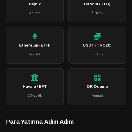
Payfix
Bitcoin (BTC)
Anında
5-30 dk
Ethereum (ETH)
USDT (TRC20)
5-20 dk
3-10 dk
Havale / EFT
QR Ödeme
10-30 dk
Anında
Para Yatırma Adım Adım