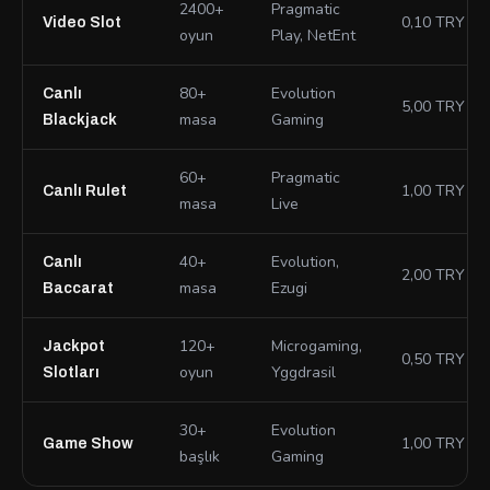
2400+
Pragmatic
0,10 TRY
Video Slot
oyun
Play, NetEnt
80+
Evolution
Canlı
5,00 TRY
masa
Gaming
Blackjack
60+
Pragmatic
1,00 TRY
Canlı Rulet
masa
Live
40+
Evolution,
Canlı
2,00 TRY
masa
Ezugi
Baccarat
120+
Microgaming,
Jackpot
0,50 TRY
oyun
Yggdrasil
Slotları
30+
Evolution
1,00 TRY
Game Show
başlık
Gaming