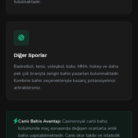
tutulmaktadır.
Diğer Sporlar
Basketbol, tenis, voleybol, boks, MMA, hokey ve daha
pek çok branşta zengin bahis pazarları bulunmaktadır.
Kombine bahis seçenekleriyle kazanç potansiyelinizi
artırabilirsiniz.
Canlı Bahis Avantajı:
Casinoroyal canlı bahis
bölümünde maç esnasında değişen oranlarla anlık
bahis yapılabilmektedir. Canlı skor takibi ve istatistik