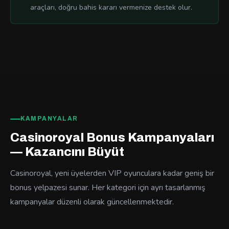
araçları, doğru bahis kararı vermenize destek olur.
KAMPANYALAR
Casinoroyal Bonus Kampanyaları
— Kazancını Büyüt
Casinoroyal, yeni üyelerden VIP oyunculara kadar geniş bir
bonus yelpazesi sunar. Her kategori için ayrı tasarlanmış
kampanyalar düzenli olarak güncellenmektedir.