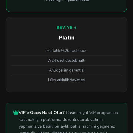
SEVIYE 4
Platin
Haftalık %20 cashback
7/24 özel destek hattı
Anlık çekim garantisi
Lüks etkinlik davetleri
VIP'e Geçiş Nasıl Olur?
Casinoroyal VIP programına
katılmak için platforma düzenli olarak yatırım
yapmanız ve belirli bir aylık bahis hacmini geçmeniz