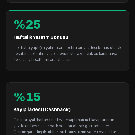
%25
Haftalık Yatırım Bonusu
Her hafta yaptığın yatırımların belirli bir yüzdesi bonus olarak
hesabına aktarılır. Düzenli oyunculara yönelik bu kampanya
ile kazanç fırsatlarını artırabilirsin.
%15
Kayıp İadesi (Cashback)
Casinoroyal, haftada bir kez hesaplanan net kayıplarınızın
yüzde on beşini cashback bonusu olarak geri iade eder.
Çevrim şartı düşük tutulan bu bonus, uzun vadeli oyuncular