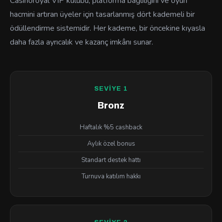
Casinoroyal VIP kulübü, platforma bağlılığını ve oyun
hacmini artıran üyeler için tasarlanmış dört kademeli bir
ödüllendirme sistemidir. Her kademe, bir öncekine kıyasla
daha fazla ayrıcalık ve kazanç imkânı sunar.
SEVIYE 1
Bronz
Haftalık %5 cashback
Aylık özel bonus
Standart destek hattı
Turnuva katılım hakkı