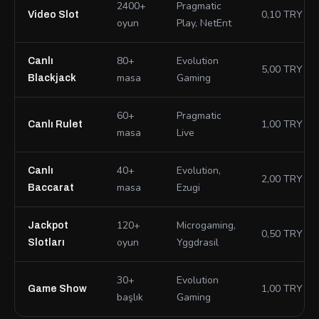
2400+
Pragmatic
0,10 TRY
Video Slot
oyun
Play, NetEnt
80+
Evolution
Canlı
5,00 TRY
masa
Gaming
Blackjack
60+
Pragmatic
1,00 TRY
Canlı Rulet
masa
Live
40+
Evolution,
Canlı
2,00 TRY
masa
Ezugi
Baccarat
120+
Microgaming,
Jackpot
0,50 TRY
oyun
Yggdrasil
Slotları
30+
Evolution
1,00 TRY
Game Show
başlık
Gaming