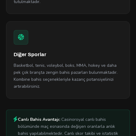
tutulmaktadır.
Diğer Sporlar
Basketbol, tenis, voleybol, boks, MMA, hokey ve daha
pek çok branşta zengin bahis pazarları bulunmaktadır.
Kombine bahis seçenekleriyle kazanç potansiyelinizi
artırabilirsiniz.
Canlı Bahis Avantajı:
Casinoroyal canlı bahis
bölümünde maç esnasında değişen oranlarla anlık
bahis yapılabilmektedir. Canlı skor takibi ve istatistik