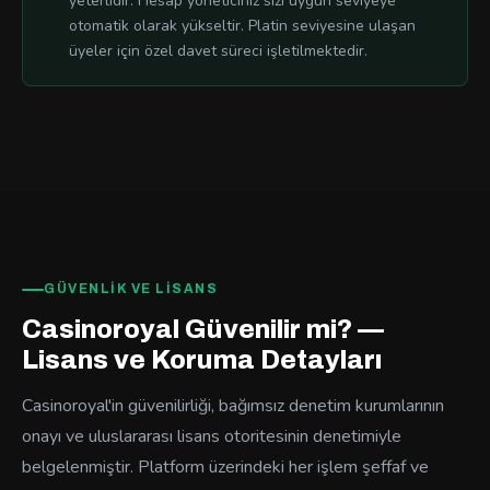
yeterlidir. Hesap yöneticiniz sizi uygun seviyeye
otomatik olarak yükseltir. Platin seviyesine ulaşan
üyeler için özel davet süreci işletilmektedir.
GÜVENLIK VE LISANS
Casinoroyal Güvenilir mi? —
Lisans ve Koruma Detayları
Casinoroyal'in güvenilirliği, bağımsız denetim kurumlarının
onayı ve uluslararası lisans otoritesinin denetimiyle
belgelenmiştir. Platform üzerindeki her işlem şeffaf ve