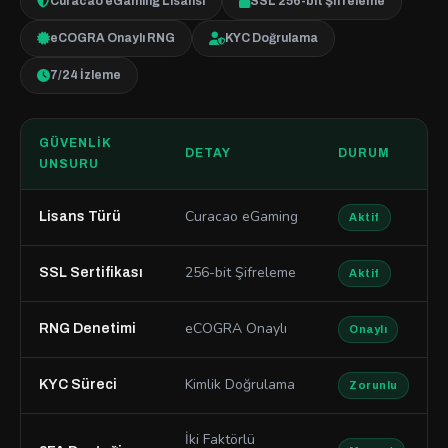
Curacao eGaming Lisansı
SSL 256-bit Şifreleme
eCOGRA Onaylı RNG
KYC Doğrulama
7/24 İzleme
GÜVENLIK
DETAY
DURUM
UNSURU
Curacao eGaming
Lisans Türü
Aktif
256-bit Şifreleme
SSL Sertifikası
Aktif
eCOGRA Onaylı
RNG Denetimi
Onaylı
Kimlik Doğrulama
KYC Süreci
Zorunlu
İki Faktörlü