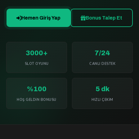
Hemen Giriş Yap
Bonus Talep Et
3000+
7/24
SLOT OYUNU
CANLI DESTEK
%100
5 dk
HOŞ GELDIN BONUSU
HIZLI ÇEKIM