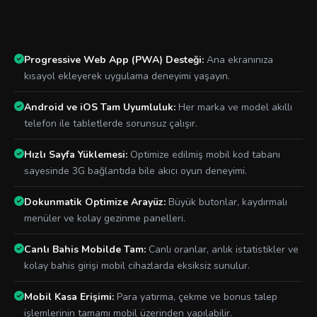
Progressive Web App (PWA) Desteği:
Ana ekranınıza
kısayol ekleyerek uygulama deneyimi yaşayın.
Android ve iOS Tam Uyumluluk:
Her marka ve model akıllı
telefon ile tabletlerde sorunsuz çalışır.
Hızlı Sayfa Yüklemesi:
Optimize edilmiş mobil kod tabanı
sayesinde 3G bağlantıda bile akıcı oyun deneyimi.
Dokunmatik Optimize Arayüz:
Büyük butonlar, kaydırmalı
menüler ve kolay gezinme panelleri.
Canlı Bahis Mobilde Tam:
Canlı oranlar, anlık istatistikler ve
kolay bahis girişi mobil cihazlarda eksiksiz sunulur.
Mobil Kasa Erişimi:
Para yatırma, çekme ve bonus talep
işlemlerinin tamamı mobil üzerinden yapılabilir.