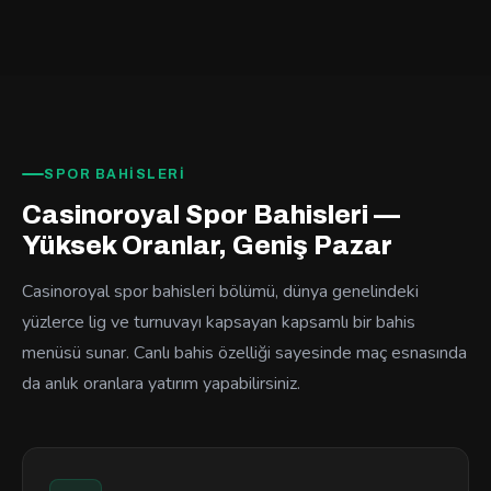
SPOR BAHISLERI
Casinoroyal Spor Bahisleri —
Yüksek Oranlar, Geniş Pazar
Casinoroyal spor bahisleri bölümü, dünya genelindeki
yüzlerce lig ve turnuvayı kapsayan kapsamlı bir bahis
menüsü sunar. Canlı bahis özelliği sayesinde maç esnasında
da anlık oranlara yatırım yapabilirsiniz.