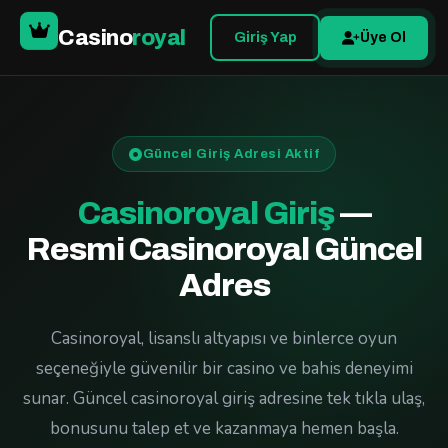
Casino
royal
Giriş Yap
Üye Ol
Güncel Giriş Adresi Aktif
Casinoroyal Giriş
—
Resmi Casinoroyal Güncel
Adres
Casinoroyal, lisanslı altyapısı ve binlerce oyun
seçeneğiyle güvenilir bir casino ve bahis deneyimi
sunar. Güncel casinoroyal giriş adresine tek tıkla ulaş,
bonusunu talep et ve kazanmaya hemen başla.