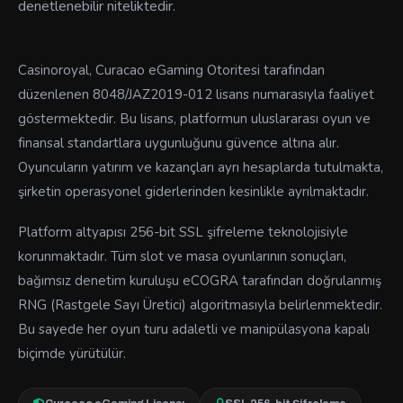
denetlenebilir niteliktedir.
Casinoroyal, Curacao eGaming Otoritesi tarafından
düzenlenen 8048/JAZ2019-012 lisans numarasıyla faaliyet
göstermektedir. Bu lisans, platformun uluslararası oyun ve
finansal standartlara uygunluğunu güvence altına alır.
Oyuncuların yatırım ve kazançları ayrı hesaplarda tutulmakta,
şirketin operasyonel giderlerinden kesinlikle ayrılmaktadır.
Platform altyapısı 256-bit SSL şifreleme teknolojisiyle
korunmaktadır. Tüm slot ve masa oyunlarının sonuçları,
bağımsız denetim kuruluşu eCOGRA tarafından doğrulanmış
RNG (Rastgele Sayı Üretici) algoritmasıyla belirlenmektedir.
Bu sayede her oyun turu adaletli ve manipülasyona kapalı
biçimde yürütülür.