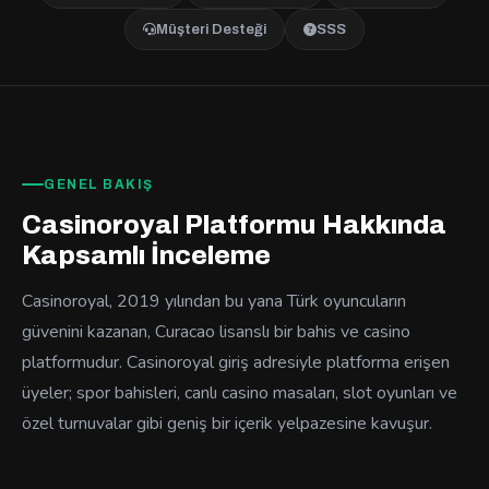
Müşteri Desteği
SSS
GENEL BAKIŞ
Casinoroyal Platformu Hakkında
Kapsamlı İnceleme
Casinoroyal, 2019 yılından bu yana Türk oyuncuların
güvenini kazanan, Curacao lisanslı bir bahis ve casino
platformudur. Casinoroyal giriş adresiyle platforma erişen
üyeler; spor bahisleri, canlı casino masaları, slot oyunları ve
özel turnuvalar gibi geniş bir içerik yelpazesine kavuşur.