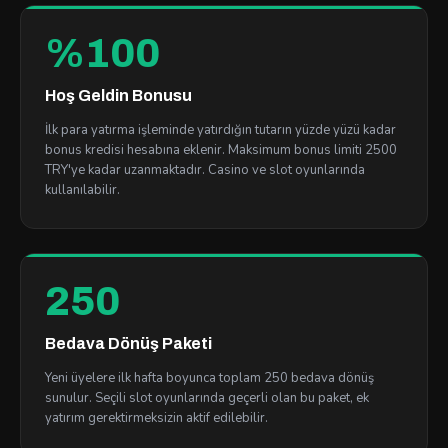
%100
Hoş Geldin Bonusu
İlk para yatırma işleminde yatırdığın tutarın yüzde yüzü kadar
bonus kredisi hesabına eklenir. Maksimum bonus limiti 2500
TRY'ye kadar uzanmaktadır. Casino ve slot oyunlarında
kullanılabilir.
250
Bedava Dönüş Paketi
Yeni üyelere ilk hafta boyunca toplam 250 bedava dönüş
sunulur. Seçili slot oyunlarında geçerli olan bu paket, ek
yatırım gerektirmeksizin aktif edilebilir.