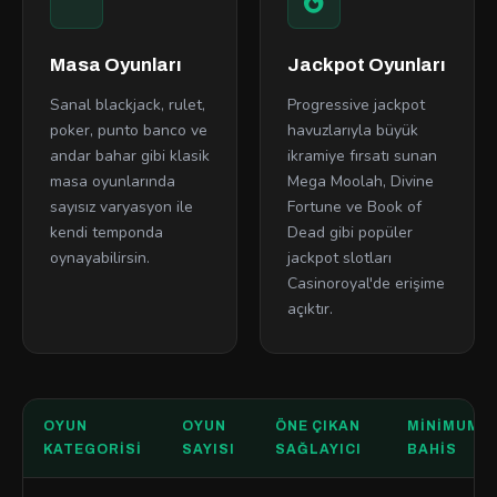
Masa Oyunları
Jackpot Oyunları
Sanal blackjack, rulet,
Progressive jackpot
poker, punto banco ve
havuzlarıyla büyük
andar bahar gibi klasik
ikramiye fırsatı sunan
masa oyunlarında
Mega Moolah, Divine
sayısız varyasyon ile
Fortune ve Book of
kendi temponda
Dead gibi popüler
oynayabilirsin.
jackpot slotları
Casinoroyal'de erişime
açıktır.
OYUN
OYUN
ÖNE ÇIKAN
MINIMUM
KATEGORISI
SAYISI
SAĞLAYICI
BAHIS