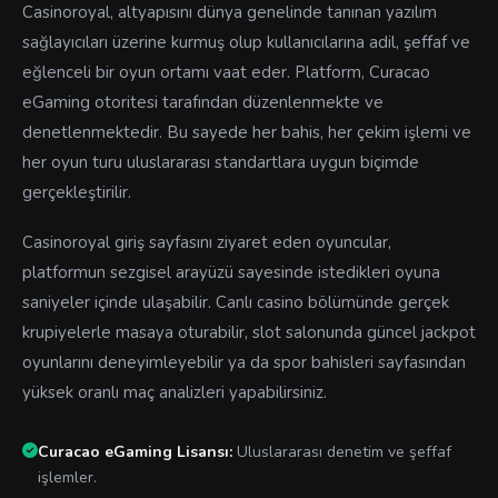
Casinoroyal, altyapısını dünya genelinde tanınan yazılım
sağlayıcıları üzerine kurmuş olup kullanıcılarına adil, şeffaf ve
eğlenceli bir oyun ortamı vaat eder. Platform, Curacao
eGaming otoritesi tarafından düzenlenmekte ve
denetlenmektedir. Bu sayede her bahis, her çekim işlemi ve
her oyun turu uluslararası standartlara uygun biçimde
gerçekleştirilir.
Casinoroyal giriş sayfasını ziyaret eden oyuncular,
platformun sezgisel arayüzü sayesinde istedikleri oyuna
saniyeler içinde ulaşabilir. Canlı casino bölümünde gerçek
krupiyelerle masaya oturabilir, slot salonunda güncel jackpot
oyunlarını deneyimleyebilir ya da spor bahisleri sayfasından
yüksek oranlı maç analizleri yapabilirsiniz.
Curacao eGaming Lisansı:
Uluslararası denetim ve şeffaf
işlemler.