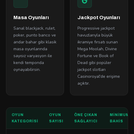
Masa Oyunları
Jackpot Oyunları
Sanal blackjack, rulet,
Progressive jackpot
poker, punto banco ve
havuzlarıyla büyük
andar bahar gibi klasik
ikramiye fırsatı sunan
masa oyunlarında
Mega Moolah, Divine
sayısız varyasyon ile
Fortune ve Book of
kendi temponda
Dead gibi popüler
oynayabilirsin.
jackpot slotları
Casinoroyal'de erişime
açıktır.
OYUN
OYUN
ÖNE ÇIKAN
MINIMUM
KATEGORISI
SAYISI
SAĞLAYICI
BAHIS