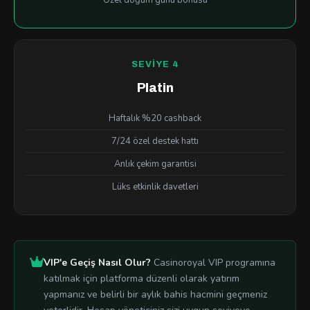
SEVIYE 4
Platin
Haftalık %20 cashback
7/24 özel destek hattı
Anlık çekim garantisi
Lüks etkinlik davetleri
VIP'e Geçiş Nasıl Olur?
Casinoroyal VIP programına
katılmak için platforma düzenli olarak yatırım
yapmanız ve belirli bir aylık bahis hacmini geçmeniz