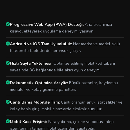
Progressive Web App (PWA) Desteği:
Ana ekranınıza
kısayol ekleyerek uygulama deneyimi yaşayın.
Android ve iOS Tam Uyumluluk:
Her marka ve model akıllı
telefon ile tabletlerde sorunsuz çalışır.
Hızlı Sayfa Yüklemesi:
Optimize edilmiş mobil kod tabanı
sayesinde 3G bağlantıda bile akıcı oyun deneyimi.
Dokunmatik Optimize Arayüz:
Büyük butonlar, kaydırmalı
menüler ve kolay gezinme panelleri.
Canlı Bahis Mobilde Tam:
Canlı oranlar, anlık istatistikler ve
kolay bahis girişi mobil cihazlarda eksiksiz sunulur.
Mobil Kasa Erişimi:
Para yatırma, çekme ve bonus talep
işlemlerinin tamamı mobil üzerinden yapılabilir.