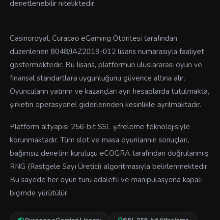
denetlenebilir niteliktedir.
Casinoroyal, Curacao eGaming Otoritesi tarafından
düzenlenen 8048/JAZ2019-012 lisans numarasıyla faaliyet
göstermektedir. Bu lisans, platformun uluslararası oyun ve
finansal standartlara uygunluğunu güvence altına alır.
Oyuncuların yatırım ve kazançları ayrı hesaplarda tutulmakta,
şirketin operasyonel giderlerinden kesinlikle ayrılmaktadır.
Platform altyapısı 256-bit SSL şifreleme teknolojisiyle
korunmaktadır. Tüm slot ve masa oyunlarının sonuçları,
bağımsız denetim kuruluşu eCOGRA tarafından doğrulanmış
RNG (Rastgele Sayı Üretici) algoritmasıyla belirlenmektedir.
Bu sayede her oyun turu adaletli ve manipülasyona kapalı
biçimde yürütülür.