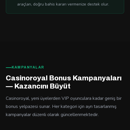
araçları, doğru bahis kararı vermenize destek olur.
KAMPANYALAR
Casinoroyal Bonus Kampanyaları
— Kazancını Büyüt
Casinoroyal, yeni üyelerden VIP oyunculara kadar geniş bir
bonus yelpazesi sunar. Her kategori için ayrı tasarlanmış
kampanyalar düzenli olarak güncellenmektedir.