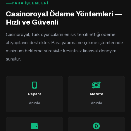
PARA İŞLEMLERI
Casinoroyal Ödeme Yöntemleri —
Hızlı ve Güvenli
Casinoroyal, Türk oyuncuların en sık tercih ettiği ödeme
altyapılarını destekler. Para yatırma ve çekme işlemlerinde
minimum bekleme süresiyle kesintisiz finansal deneyim
sunulur.
Papara
Mefete
Anında
Anında