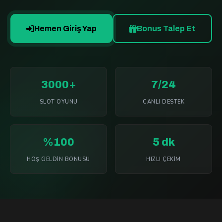
Hemen Giriş Yap
Bonus Talep Et
3000+
7/24
SLOT OYUNU
CANLI DESTEK
%100
5 dk
HOŞ GELDIN BONUSU
HIZLI ÇEKIM