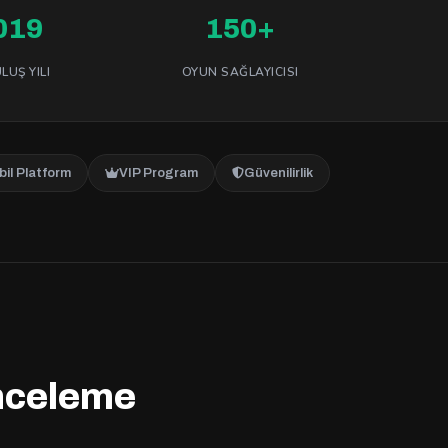
019
150+
LUŞ YILI
OYUN SAĞLAYICISI
il Platform
VIP Program
Güvenilirlik
İnceleme