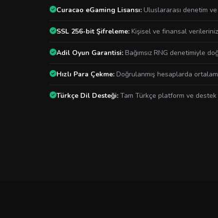
Curacao eGaming Lisansı:
Uluslararası denetim ve 
SSL 256-bit Şifreleme:
Kişisel ve finansal verilerin
Adil Oyun Garantisi:
Bağımsız RNG denetimiyle doğ
Hızlı Para Çekme:
Doğrulanmış hesaplarda ortalam
Türkçe Dil Desteği:
Tam Türkçe platform ve destek h