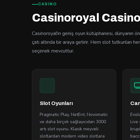
CASINO
Casinoroyal Casino
Casinoroyal'in geniş oyun kütüphanesi, dünyanın önde
çatı altında bir araya getirir. Hem slot tutkunları h
seçenek mevcuttur.
Slot Oyunları
Can
Pragmatic Play, NetEnt, Novomatic
Evol
ve daha birçok sağlayıcıdan 3000
Live
artı slot oyunu. Klasik meyveli
krupi
slotlardan modern video slotlara
bacc