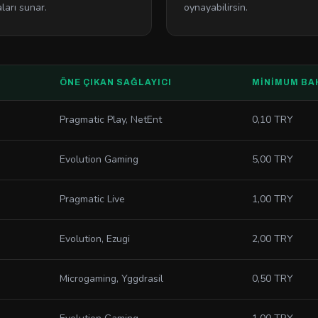
ları sunar.
oynayabilirsin.
ÖNE ÇIKAN SAĞLAYICI
MINIMUM BA
Pragmatic Play, NetEnt
0,10 TRY
Evolution Gaming
5,00 TRY
Pragmatic Live
1,00 TRY
Evolution, Ezugi
2,00 TRY
Microgaming, Yggdrasil
0,50 TRY