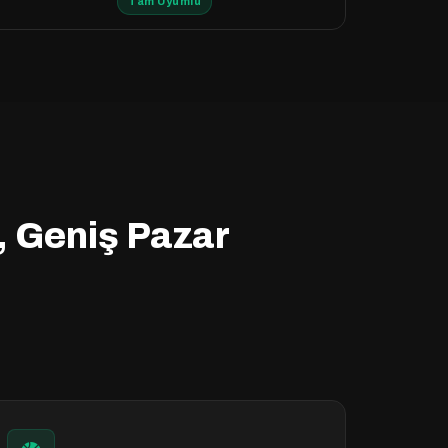
Tam Uyumlu
, Geniş Pazar