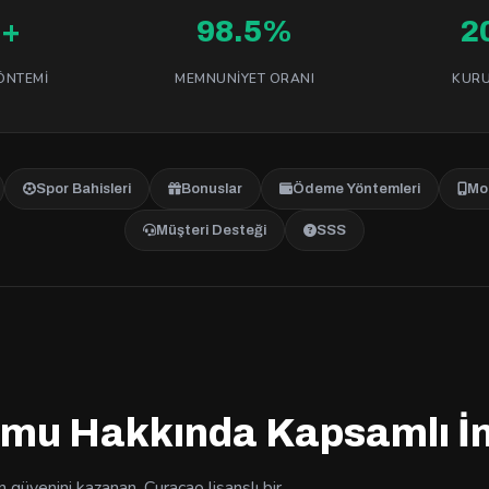
5+
98.5%
2
ÖNTEMI
MEMNUNIYET ORANI
KURU
Spor Bahisleri
Bonuslar
Ödeme Yöntemleri
Mob
Müşteri Desteği
SSS
ormu Hakkında Kapsamlı 
 güvenini kazanan, Curacao lisanslı bir