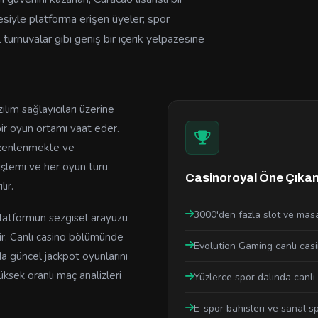
esiyle platforma erişen üyeler; spor
l turnuvalar gibi geniş bir içerik yelpazesine
lım sağlayıcıları üzerine
 bir oyun ortamı vaat eder.
üzenlenmekte ve
şlemi ve her oyun turu
Casinoroyal Öne Çıkan 
ir.
3000'den fazla slot ve ma
 platformun sezgisel arayüzü
lir. Canlı casino bölümünde
Evolution Gaming canlı cas
da güncel jackpot oyunlarını
ksek oranlı maç analizleri
Yüzlerce spor dalında canlı
E-spor bahisleri ve sanal s