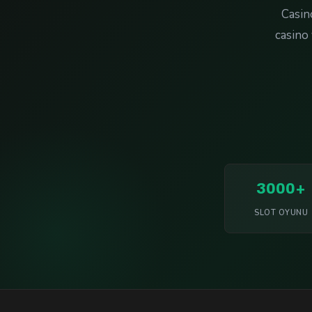
Casino
casino 
3000+
SLOT OYUNU