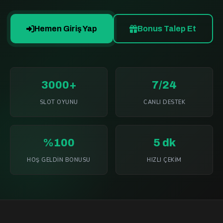
Hemen Giriş Yap
Bonus Talep Et
3000+
7/24
SLOT OYUNU
CANLI DESTEK
%100
5 dk
HOŞ GELDIN BONUSU
HIZLI ÇEKIM