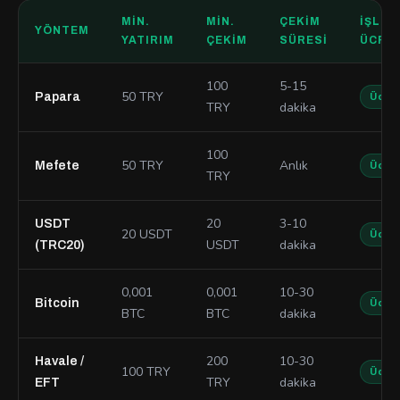
MIN.
MIN.
ÇEKIM
İŞLEM
YÖNTEM
YATIRIM
ÇEKIM
SÜRESI
ÜCRET
100
5-15
50 TRY
Papara
Ücret
TRY
dakika
100
50 TRY
Anlık
Mefete
Ücret
TRY
20
3-10
USDT
20 USDT
Ücret
USDT
dakika
(TRC20)
0,001
0,001
10-30
Bitcoin
Ücret
BTC
BTC
dakika
200
10-30
Havale /
100 TRY
Ücret
TRY
dakika
EFT