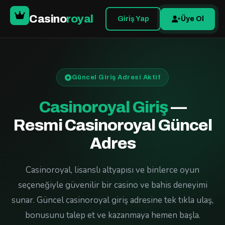
Casino
royal
Giriş Yap
Üye Ol
Güncel Giriş Adresi Aktif
Casinoroyal Giriş
—
Resmi Casinoroyal Güncel
Adres
Casinoroyal, lisanslı altyapısı ve binlerce oyun
seçeneğiyle güvenilir bir casino ve bahis deneyimi
sunar. Güncel casinoroyal giriş adresine tek tıkla ulaş,
bonusunu talep et ve kazanmaya hemen başla.