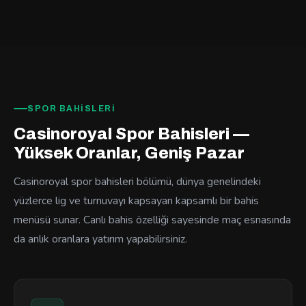
SPOR BAHISLERI
Casinoroyal Spor Bahisleri —
Yüksek Oranlar, Geniş Pazar
Casinoroyal spor bahisleri bölümü, dünya genelindeki
yüzlerce lig ve turnuvayı kapsayan kapsamlı bir bahis
menüsü sunar. Canlı bahis özelliği sayesinde maç esnasında
da anlık oranlara yatırım yapabilirsiniz.