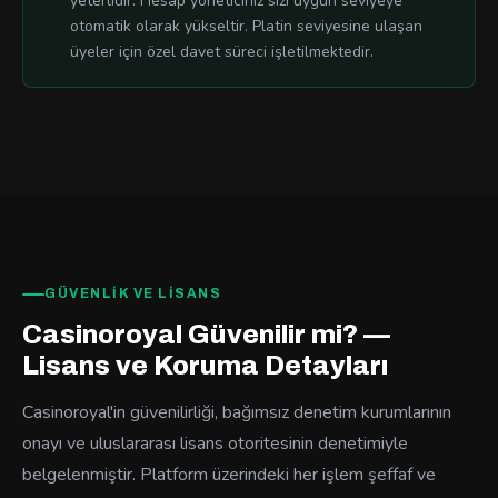
yeterlidir. Hesap yöneticiniz sizi uygun seviyeye
otomatik olarak yükseltir. Platin seviyesine ulaşan
üyeler için özel davet süreci işletilmektedir.
GÜVENLIK VE LISANS
Casinoroyal Güvenilir mi? —
Lisans ve Koruma Detayları
Casinoroyal'in güvenilirliği, bağımsız denetim kurumlarının
onayı ve uluslararası lisans otoritesinin denetimiyle
belgelenmiştir. Platform üzerindeki her işlem şeffaf ve