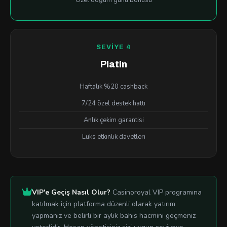
SEVIYE 4
Platin
Haftalık %20 cashback
7/24 özel destek hattı
Anlık çekim garantisi
Lüks etkinlik davetleri
VIP'e Geçiş Nasıl Olur?
Casinoroyal VIP programına
katılmak için platforma düzenli olarak yatırım
yapmanız ve belirli bir aylık bahis hacmini geçmeniz