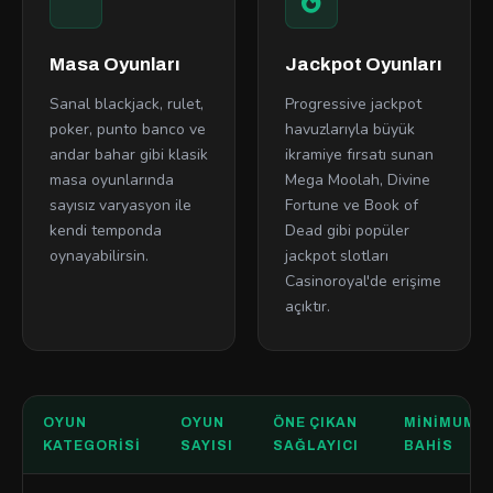
Masa Oyunları
Jackpot Oyunları
Sanal blackjack, rulet,
Progressive jackpot
poker, punto banco ve
havuzlarıyla büyük
andar bahar gibi klasik
ikramiye fırsatı sunan
masa oyunlarında
Mega Moolah, Divine
sayısız varyasyon ile
Fortune ve Book of
kendi temponda
Dead gibi popüler
oynayabilirsin.
jackpot slotları
Casinoroyal'de erişime
açıktır.
OYUN
OYUN
ÖNE ÇIKAN
MINIMUM
KATEGORISI
SAYISI
SAĞLAYICI
BAHIS