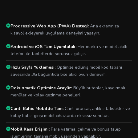
Progressive Web App (PWA) Desteği:
Ana ekranınıza
kısayol ekleyerek uygulama deneyimi yaşayın.
Android ve iOS Tam Uyumluluk:
Her marka ve model akıllı
telefon ile tabletlerde sorunsuz çalışır.
Hızlı Sayfa Yüklemesi:
Optimize edilmiş mobil kod tabanı
sayesinde 3G bağlantıda bile akıcı oyun deneyimi.
Dokunmatik Optimize Arayüz:
Büyük butonlar, kaydırmalı
menüler ve kolay gezinme panelleri.
Canlı Bahis Mobilde Tam:
Canlı oranlar, anlık istatistikler ve
kolay bahis girişi mobil cihazlarda eksiksiz sunulur.
Mobil Kasa Erişimi:
Para yatırma, çekme ve bonus talep
işlemlerinin tamamı mobil üzerinden yapılabilir.