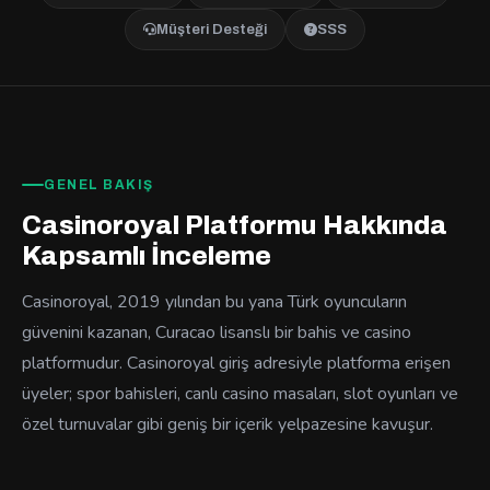
Müşteri Desteği
SSS
GENEL BAKIŞ
Casinoroyal Platformu Hakkında
Kapsamlı İnceleme
Casinoroyal, 2019 yılından bu yana Türk oyuncuların
güvenini kazanan, Curacao lisanslı bir bahis ve casino
platformudur. Casinoroyal giriş adresiyle platforma erişen
üyeler; spor bahisleri, canlı casino masaları, slot oyunları ve
özel turnuvalar gibi geniş bir içerik yelpazesine kavuşur.