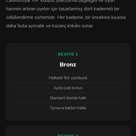
Casinoroyal VIP kulübü, platforma bağlılığını ve oyun
hacmini artıran üyeler için tasarlanmış dört kademeli bir
ödüllendirme sistemidir. Her kademe, bir öncekine kıyasla
daha fazla ayrıcalık ve kazanç imkânı sunar.
SEVIYE 1
Bronz
Haftalık %5 cashback
Aylık özel bonus
Standart destek hattı
Turnuva katılım hakkı