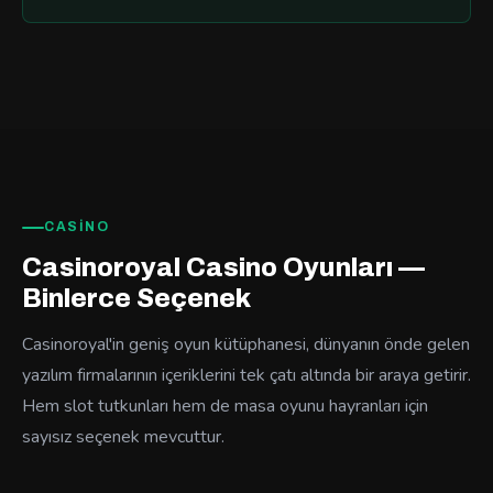
CASINO
Casinoroyal Casino Oyunları —
Binlerce Seçenek
Casinoroyal'in geniş oyun kütüphanesi, dünyanın önde gelen
yazılım firmalarının içeriklerini tek çatı altında bir araya getirir.
Hem slot tutkunları hem de masa oyunu hayranları için
sayısız seçenek mevcuttur.