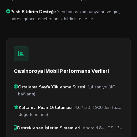
Push Bildirim Desteği:
Yeni bonus kampanyaları ve giriş
adresi güncellemeleri anlık bildirimle iletilir.
Casinoroyal Mobil Performans Verileri
Ortalama Sayfa Yüklenme Süresi:
1,4 saniye (4G
bağlantı)
Kullanıcı Puan Ortalaması:
4,6 / 5,0 (1900'den fazla
değerlendirme)
Desteklenen İşletim Sistemleri:
Android 8+, iOS 13+