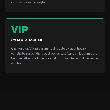
için büyük avantaj sağlar.
VIP
Özel VIP Bonusu
Casinoroyal VIP programındaki üyeler, kişisel hesap
yöneticileri aracılığıyla özel bonus teklifleri alır. Doğum günü
bonusu, etkinlik ödülleri ve özel turnuva biletleri VIP paketine
dahildir.