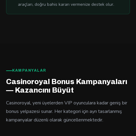
araçları, doğru bahis kararı vermenize destek olur.
KAMPANYALAR
Casinoroyal Bonus Kampanyaları
— Kazancını Büyüt
Casinoroyal, yeni üyelerden VIP oyunculara kadar geniş bir
bonus yelpazesi sunar. Her kategori için ayrı tasarlanmış
kampanyalar düzenli olarak güncellenmektedir.