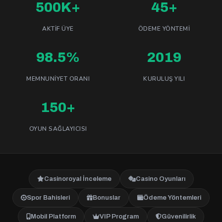
500K+
45+
AKTIF ÜYE
ÖDEME YÖNTEMI
98.5%
2019
MEMNUNIYET ORANI
KURULUŞ YILI
150+
OYUN SAĞLAYICISI
Casinoroyal İnceleme
Casino Oyunları
Spor Bahisleri
Bonuslar
Ödeme Yöntemleri
Mobil Platform
VIP Program
Güvenilirlik