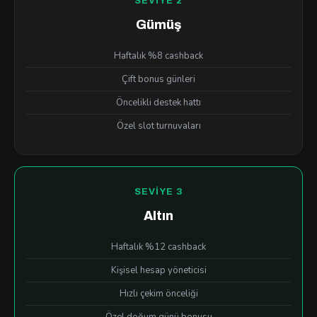
SEVIYE 2
Gümüş
Haftalık %8 cashback
Çift bonus günleri
Öncelikli destek hattı
Özel slot turnuvaları
SEVIYE 3
Altın
Haftalık %12 cashback
Kişisel hesap yöneticisi
Hızlı çekim önceliği
Özel doğum günü bonusu