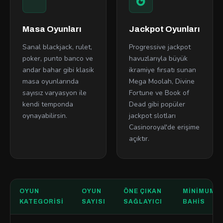
Masa Oyunları
Jackpot Oyunları
Sanal blackjack, rulet,
Progressive jackpot
poker, punto banco ve
havuzlarıyla büyük
andar bahar gibi klasik
ikramiye fırsatı sunan
masa oyunlarında
Mega Moolah, Divine
sayısız varyasyon ile
Fortune ve Book of
kendi temponda
Dead gibi popüler
oynayabilirsin.
jackpot slotları
Casinoroyal'de erişime
açıktır.
OYUN
OYUN
ÖNE ÇIKAN
MINIMUM
KATEGORISI
SAYISI
SAĞLAYICI
BAHIS