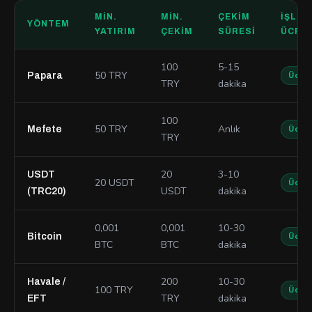
MIN.
MIN.
ÇEKIM
İŞLEM
YÖNTEM
YATIRIM
ÇEKIM
SÜRESI
ÜCRET
100
5-15
50 TRY
Papara
Ücret
TRY
dakika
100
50 TRY
Anlık
Mefete
Ücret
TRY
20
3-10
USDT
20 USDT
Ücret
USDT
dakika
(TRC20)
0,001
0,001
10-30
Bitcoin
Ücret
BTC
BTC
dakika
200
10-30
Havale /
100 TRY
Ücret
TRY
dakika
EFT