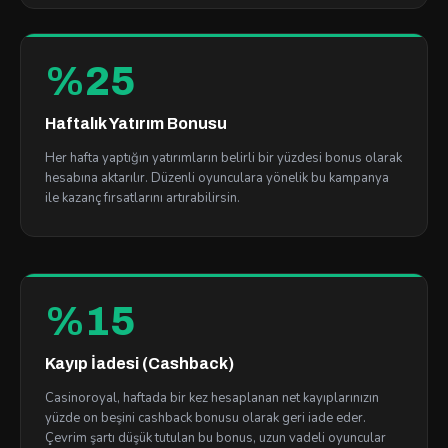
%25
Haftalık Yatırım Bonusu
Her hafta yaptığın yatırımların belirli bir yüzdesi bonus olarak
hesabına aktarılır. Düzenli oyunculara yönelik bu kampanya
ile kazanç fırsatlarını artırabilirsin.
%15
Kayıp İadesi (Cashback)
Casinoroyal, haftada bir kez hesaplanan net kayıplarınızın
yüzde on beşini cashback bonusu olarak geri iade eder.
Çevrim şartı düşük tutulan bu bonus, uzun vadeli oyuncular