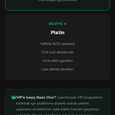
SEVIYE 4
Platin
Haftalık %20 cashback
7/24 özel destek hattı
Anlık çekim garantisi
Lüks etkinlik davetleri
VIP'e Geçiş Nasıl Olur?
Casinoroyal VIP programına
katılmak için platforma düzenli olarak yatırım
yapmanız ve belirli bir aylık bahis hacmini geçmeniz