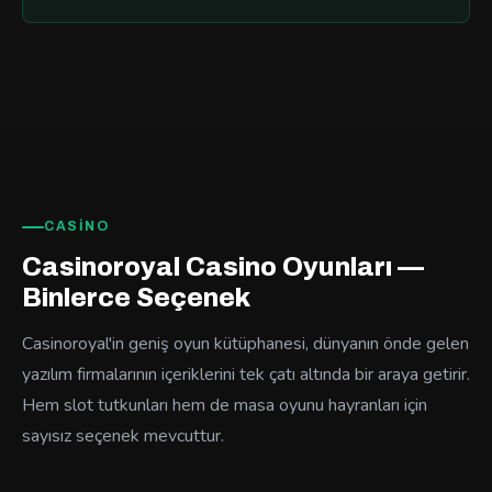
CASINO
Casinoroyal Casino Oyunları —
Binlerce Seçenek
Casinoroyal'in geniş oyun kütüphanesi, dünyanın önde gelen
yazılım firmalarının içeriklerini tek çatı altında bir araya getirir.
Hem slot tutkunları hem de masa oyunu hayranları için
sayısız seçenek mevcuttur.