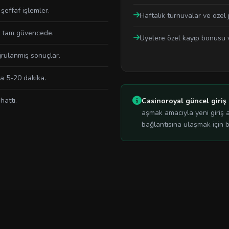
şeffaf işlemler.
Haftalık turnuvalar ve özel j
iz tam güvencede.
Üyelere özel kayıp bonusu
rulanmış sonuçlar.
a 5-20 dakika.
attı.
Casinoroyal güncel giriş 
aşmak amacıyla yeni giriş a
bağlantısına ulaşmak için bu