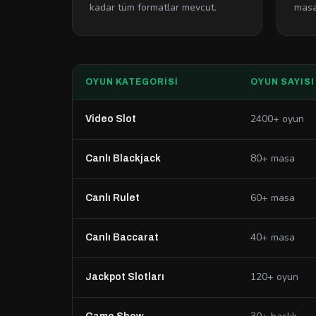
kadar tüm formatlar mevcut.
masa
OYUN KATEGORISI
OYUN SAYISI
2400+ oyun
Video Slot
80+ masa
Canlı Blackjack
60+ masa
Canlı Rulet
40+ masa
Canlı Baccarat
120+ oyun
Jackpot Slotları