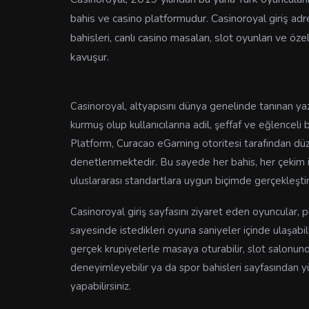
bahis ve casino platformudur. Casinoroyal giriş adr
bahisleri, canlı casino masaları, slot oyunları ve öze
kavuşur.
Casinoroyal, altyapısını dünya genelinde tanınan yazı
kurmuş olup kullanıcılarına adil, şeffaf ve eğlenceli
Platform, Curacao eGaming otoritesi tarafından d
denetlenmektedir. Bu sayede her bahis, her çekim i
uluslararası standartlara uygun biçimde gerçekleştiril
Casinoroyal giriş sayfasını ziyaret eden oyuncular,
sayesinde istedikleri oyuna saniyeler içinde ulaşabi
gerçek krupiyelerle masaya oturabilir, slot salonun
deneyimleyebilir ya da spor bahisleri sayfasından yü
yapabilirsiniz.