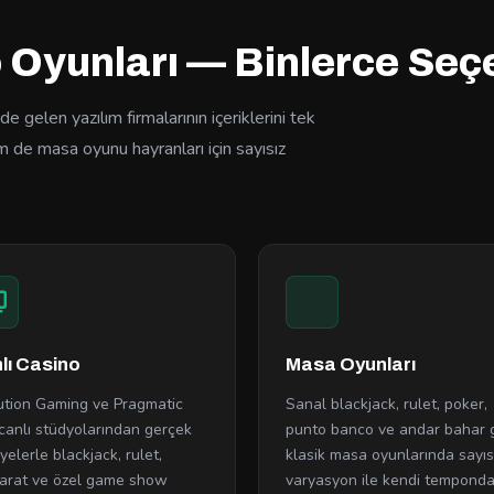
 Oyunları — Binlerce Se
 gelen yazılım firmalarının içeriklerini tek
em de masa oyunu hayranları için sayısız
lı Casino
Masa Oyunları
ution Gaming ve Pragmatic
Sanal blackjack, rulet, poker,
 canlı stüdyolarından gerçek
punto banco ve andar bahar g
yelerle blackjack, rulet,
klasik masa oyunlarında sayıs
arat ve özel game show
varyasyon ile kendi tempond