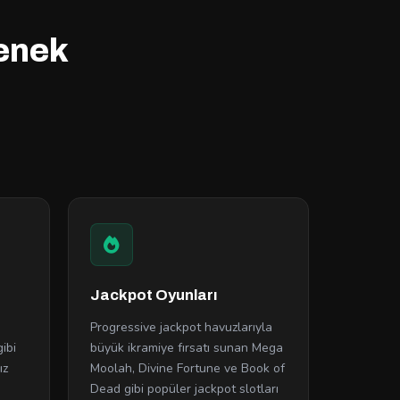
çenek
Jackpot Oyunları
Progressive jackpot havuzlarıyla
ibi
büyük ikramiye fırsatı sunan Mega
ız
Moolah, Divine Fortune ve Book of
a
Dead gibi popüler jackpot slotları