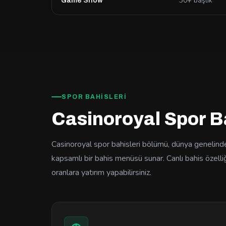
30+ başlık
Game Show
SPOR BAHISLERI
Casinoroyal Spor B
Casinoroyal spor bahisleri bölümü, dünya genelinde
kapsamlı bir bahis menüsü sunar. Canlı bahis özell
oranlara yatırım yapabilirsiniz.