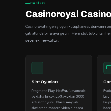
CASINO
Casinoroyal Casino
Casinoroyal'in geniş oyun kütüphanesi, dünyanın önde
çatı altında bir araya getirir. Hem slot tutkunları h
seçenek mevcuttur.
Slot Oyunları
Can
Pragmatic Play, NetEnt, Novomatic
Evol
ve daha birçok sağlayıcıdan 3000
Live
artı slot oyunu. Klasik meyveli
krupi
slotlardan modern video slotlara
bacc