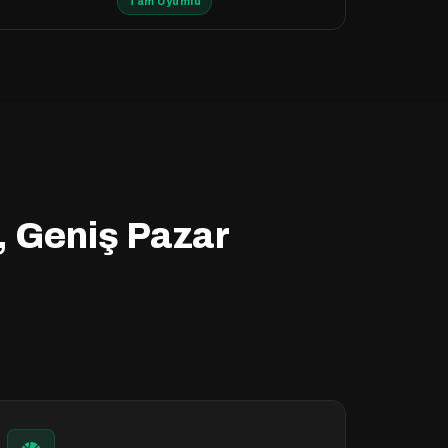
Tam Uyumlu
, Geniş Pazar