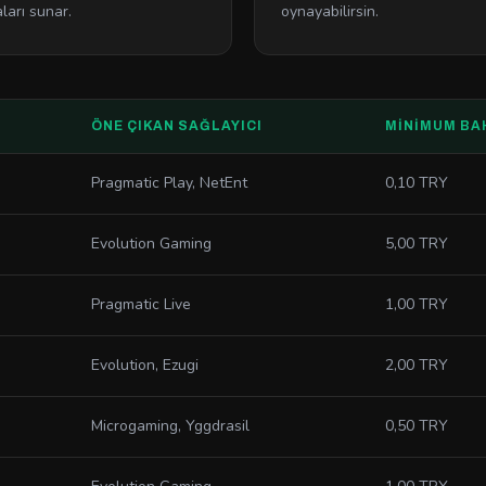
ları sunar.
oynayabilirsin.
ÖNE ÇIKAN SAĞLAYICI
MINIMUM BA
Pragmatic Play, NetEnt
0,10 TRY
Evolution Gaming
5,00 TRY
Pragmatic Live
1,00 TRY
Evolution, Ezugi
2,00 TRY
Microgaming, Yggdrasil
0,50 TRY