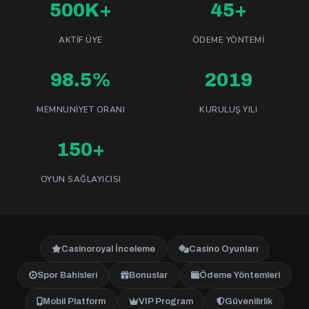
500K+
45+
AKTIF ÜYE
ÖDEME YÖNTEMI
98.5%
2019
MEMNUNIYET ORANI
KURULUŞ YILI
150+
OYUN SAĞLAYICISI
Casinoroyal İnceleme
Casino Oyunları
Spor Bahisleri
Bonuslar
Ödeme Yöntemleri
Mobil Platform
VIP Program
Güvenilirlik