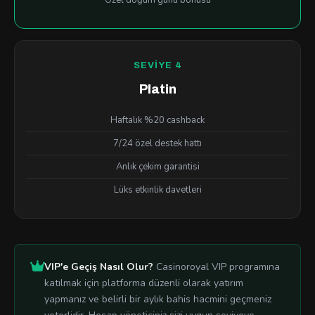
SEVIYE 4
Platin
Haftalık %20 cashback
7/24 özel destek hattı
Anlık çekim garantisi
Lüks etkinlik davetleri
VIP'e Geçiş Nasıl Olur?
Casinoroyal VIP programına
katılmak için platforma düzenli olarak yatırım
yapmanız ve belirli bir aylık bahis hacmini geçmeniz