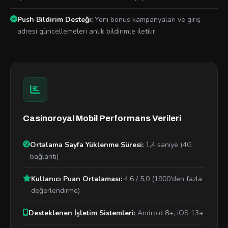
Push Bildirim Desteği:
Yeni bonus kampanyaları ve giriş
adresi güncellemeleri anlık bildirimle iletilir.
Casinoroyal Mobil Performans Verileri
Ortalama Sayfa Yüklenme Süresi:
1,4 saniye (4G
bağlantı)
Kullanıcı Puan Ortalaması:
4,6 / 5,0 (1900'den fazla
değerlendirme)
Desteklenen İşletim Sistemleri:
Android 8+, iOS 13+