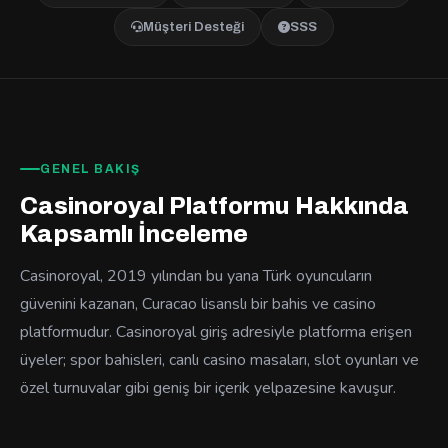
Müşteri Desteği
SSS
GENEL BAKIŞ
Casinoroyal Platformu Hakkında
Kapsamlı İnceleme
Casinoroyal, 2019 yılından bu yana Türk oyuncuların
güvenini kazanan, Curacao lisanslı bir bahis ve casino
platformudur. Casinoroyal giriş adresiyle platforma erişen
üyeler; spor bahisleri, canlı casino masaları, slot oyunları ve
özel turnuvalar gibi geniş bir içerik yelpazesine kavuşur.