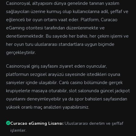
Casinoroyal, altyapısını dünya genelinde tanınan yazılım
sağlayıcıları üzerine kurmuş olup kullanıcılarına adil, şeffaf ve
eğlenceli bir oyun ortamı vaat eder. Platform, Curacao
eGaming otoritesi tarafından düzenlenmekte ve
denetlenmektedir. Bu sayede her bahis, her çekim işlemi ve
her oyun turu uluslararası standartlara uygun biçimde
gerçekleştirilir.
Casinoroyal giriş sayfasını ziyaret eden oyuncular,
platformun sezgisel arayüzü sayesinde istedikleri oyuna
saniyeler içinde ulaşabilir. Canlı casino bölümünde gerçek
krupiyelerle masaya oturabilir, slot salonunda güncel jackpot
oyunlarını deneyimleyebilir ya da spor bahisleri sayfasından
yüksek oranlı maç analizleri yapabilirsiniz.
Curacao eGaming Lisansı:
Uluslararası denetim ve şeffaf
işlemler.