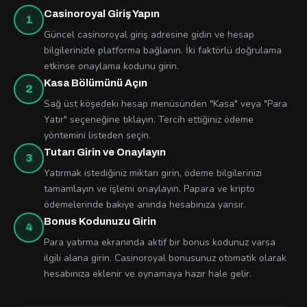
Casinoroyal Giriş Yapın
1
Güncel casinoroyal giriş adresine gidin ve hesap
bilgilerinizle platforma bağlanın. İki faktörlü doğrulama
etkinse onaylama kodunu girin.
Kasa Bölümünü Açın
2
Sağ üst köşedeki hesap menüsünden "Kasa" veya "Para
Yatır" seçeneğine tıklayın. Tercih ettiğiniz ödeme
yöntemini listeden seçin.
Tutarı Girin ve Onaylayın
3
Yatırmak istediğiniz miktarı girin, ödeme bilgilerinizi
tamamlayın ve işlemi onaylayın. Papara ve kripto
ödemelerinde bakiye anında hesabınıza yansır.
Bonus Kodunuzu Girin
4
Para yatırma ekranında aktif bir bonus kodunuz varsa
ilgili alana girin. Casinoroyal bonusunuz otomatik olarak
hesabınıza eklenir ve oynamaya hazır hale gelir.