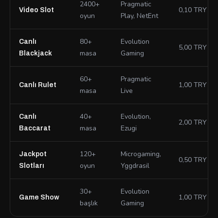
2400+
Pragmatic
0,10 TRY
Video Slot
oyun
Play, NetEnt
80+
Evolution
Canlı
5,00 TRY
masa
Gaming
Blackjack
60+
Pragmatic
1,00 TRY
Canlı Rulet
masa
Live
40+
Evolution,
Canlı
2,00 TRY
masa
Ezugi
Baccarat
120+
Microgaming,
Jackpot
0,50 TRY
oyun
Yggdrasil
Slotları
30+
Evolution
1,00 TRY
Game Show
başlık
Gaming