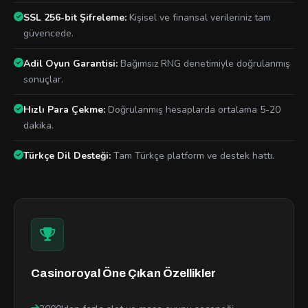
SSL 256-bit Şifreleme:
Kişisel ve finansal verileriniz tam
güvencede.
Adil Oyun Garantisi:
Bağımsız RNG denetimiyle doğrulanmış
sonuçlar.
Hızlı Para Çekme:
Doğrulanmış hesaplarda ortalama 5-20
dakika.
Türkçe Dil Desteği:
Tam Türkçe platform ve destek hattı.
Casinoroyal Öne Çıkan Özellikler