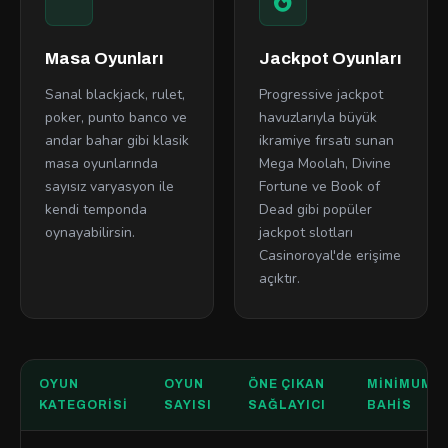
Masa Oyunları
Jackpot Oyunları
Sanal blackjack, rulet,
Progressive jackpot
poker, punto banco ve
havuzlarıyla büyük
andar bahar gibi klasik
ikramiye fırsatı sunan
masa oyunlarında
Mega Moolah, Divine
sayısız varyasyon ile
Fortune ve Book of
kendi temponda
Dead gibi popüler
oynayabilirsin.
jackpot slotları
Casinoroyal'de erişime
açıktır.
OYUN
OYUN
ÖNE ÇIKAN
MINIMUM
KATEGORISI
SAYISI
SAĞLAYICI
BAHIS