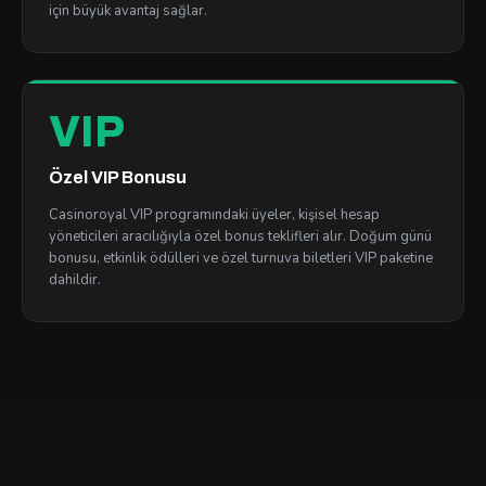
için büyük avantaj sağlar.
VIP
Özel VIP Bonusu
Casinoroyal VIP programındaki üyeler, kişisel hesap
yöneticileri aracılığıyla özel bonus teklifleri alır. Doğum günü
bonusu, etkinlik ödülleri ve özel turnuva biletleri VIP paketine
dahildir.