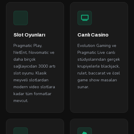
Slot Oyunları
Canlı Casino
Pragmatic Play,
Evolution Gaming ve
NetEnt, Novomatic ve
Pragmatic Live canlı
daha birçok
stüdyolarından gerçek
sağlayıcıdan 3000 artı
krupiyelerle blackjack,
slot oyunu. Klasik
rulet, baccarat ve özel
meyveli slotlardan
game show masaları
modern video slotlara
sunar.
kadar tüm formatlar
mevcut.