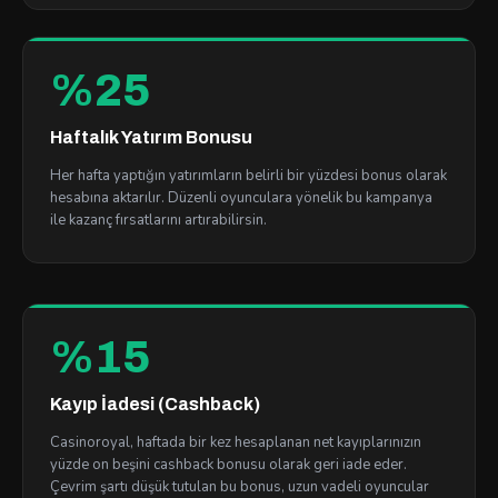
%25
Haftalık Yatırım Bonusu
Her hafta yaptığın yatırımların belirli bir yüzdesi bonus olarak
hesabına aktarılır. Düzenli oyunculara yönelik bu kampanya
ile kazanç fırsatlarını artırabilirsin.
%15
Kayıp İadesi (Cashback)
Casinoroyal, haftada bir kez hesaplanan net kayıplarınızın
yüzde on beşini cashback bonusu olarak geri iade eder.
Çevrim şartı düşük tutulan bu bonus, uzun vadeli oyuncular