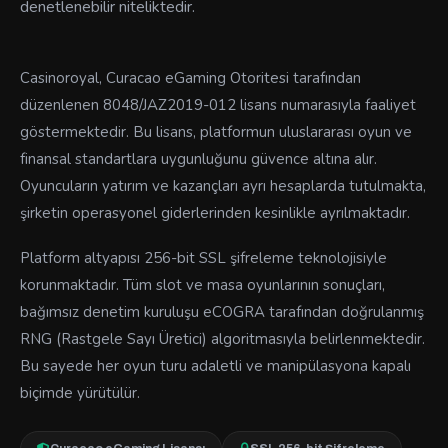
denetlenebilir niteliktedir.
Casinoroyal, Curacao eGaming Otoritesi tarafından
düzenlenen 8048/JAZ2019-012 lisans numarasıyla faaliyet
göstermektedir. Bu lisans, platformun uluslararası oyun ve
finansal standartlara uygunluğunu güvence altına alır.
Oyuncuların yatırım ve kazançları ayrı hesaplarda tutulmakta,
şirketin operasyonel giderlerinden kesinlikle ayrılmaktadır.
Platform altyapısı 256-bit SSL şifreleme teknolojisiyle
korunmaktadır. Tüm slot ve masa oyunlarının sonuçları,
bağımsız denetim kuruluşu eCOGRA tarafından doğrulanmış
RNG (Rastgele Sayı Üretici) algoritmasıyla belirlenmektedir.
Bu sayede her oyun turu adaletli ve manipülasyona kapalı
biçimde yürütülür.