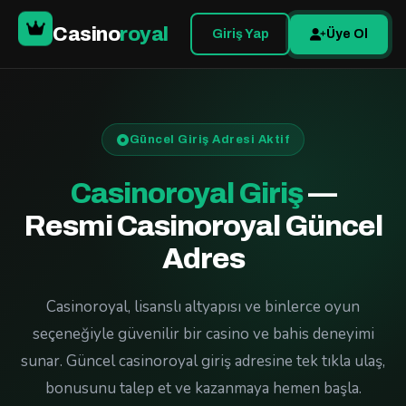
Casino
royal
Giriş Yap
Üye Ol
Güncel Giriş Adresi Aktif
Casinoroyal Giriş
—
Resmi Casinoroyal Güncel
Adres
Casinoroyal, lisanslı altyapısı ve binlerce oyun
seçeneğiyle güvenilir bir casino ve bahis deneyimi
sunar. Güncel casinoroyal giriş adresine tek tıkla ulaş,
bonusunu talep et ve kazanmaya hemen başla.