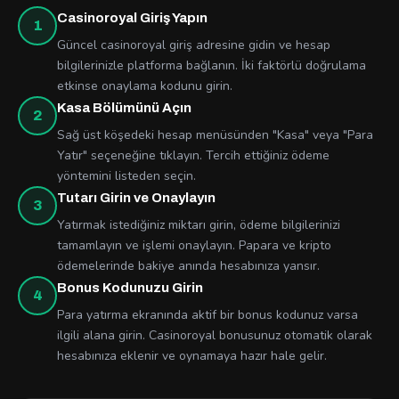
Casinoroyal Giriş Yapın
1
Güncel casinoroyal giriş adresine gidin ve hesap
bilgilerinizle platforma bağlanın. İki faktörlü doğrulama
etkinse onaylama kodunu girin.
Kasa Bölümünü Açın
2
Sağ üst köşedeki hesap menüsünden "Kasa" veya "Para
Yatır" seçeneğine tıklayın. Tercih ettiğiniz ödeme
yöntemini listeden seçin.
Tutarı Girin ve Onaylayın
3
Yatırmak istediğiniz miktarı girin, ödeme bilgilerinizi
tamamlayın ve işlemi onaylayın. Papara ve kripto
ödemelerinde bakiye anında hesabınıza yansır.
Bonus Kodunuzu Girin
4
Para yatırma ekranında aktif bir bonus kodunuz varsa
ilgili alana girin. Casinoroyal bonusunuz otomatik olarak
hesabınıza eklenir ve oynamaya hazır hale gelir.