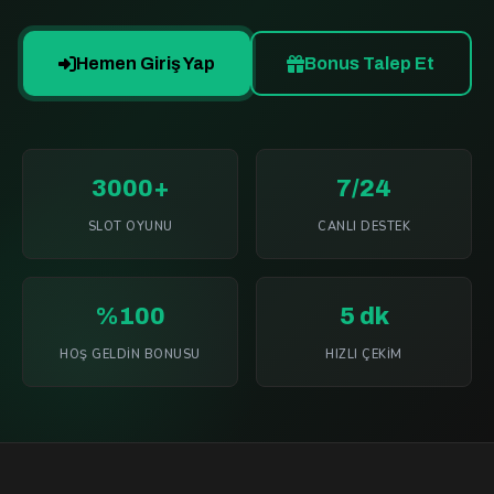
Hemen Giriş Yap
Bonus Talep Et
3000+
7/24
SLOT OYUNU
CANLI DESTEK
%100
5 dk
HOŞ GELDIN BONUSU
HIZLI ÇEKIM