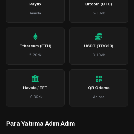
Payfix
Bitcoin (BTC)
Anında
5-30 dk
Ethereum (ETH)
USDT (TRC20)
5-20 dk
3-10 dk
Havale / EFT
QR Ödeme
10-30 dk
Anında
Para Yatırma Adım Adım