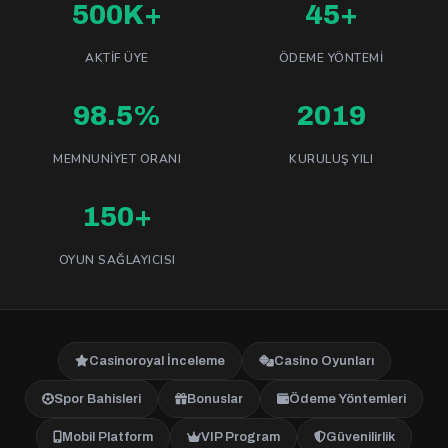
500K+
45+
AKTIF ÜYE
ÖDEME YÖNTEMI
98.5%
2019
MEMNUNIYET ORANI
KURULUŞ YILI
150+
OYUN SAĞLAYICISI
Casinoroyal İnceleme
Casino Oyunları
Spor Bahisleri
Bonuslar
Ödeme Yöntemleri
Mobil Platform
VIP Program
Güvenilirlik