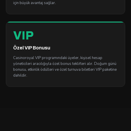
için büyük avantaj sağlar.
VIP
Özel VIP Bonusu
Casinoroyal VIP programındaki üyeler, kişisel hesap
yöneticileri aracılığıyla özel bonus teklifleri alır. Doğum günü
bonusu, etkinlik ödülleri ve özel turnuva biletleri VIP paketine
dahildir.