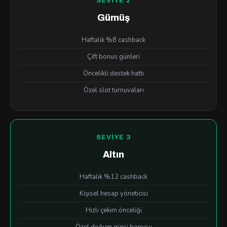
SEVIYE 2
Gümüş
Haftalık %8 cashback
Çift bonus günleri
Öncelikli destek hattı
Özel slot turnuvaları
SEVIYE 3
Altın
Haftalık %12 cashback
Kişisel hesap yöneticisi
Hızlı çekim önceliği
Özel doğum günü bonusu