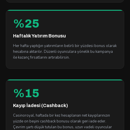
%25
Haftalık Yatırım Bonusu
Her hafta yaptığın yatırımların belirli bir yüzdesi bonus olarak
hesabına aktarılır. Düzenli oyunculara yönelik bu kampanya
ile kazanç fırsatlarını artırabilirsin.
%15
Kayıp İadesi (Cashback)
Casinoroyal, haftada bir kez hesaplanan net kayıplarınızın
yüzde on beşini cashback bonusu olarak geri iade eder.
Çevrim şartı düşük tutulan bu bonus, uzun vadeli oyuncular