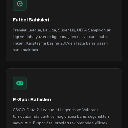
Futbol Bahisleri
Premier League, La Liga, Süper Lig, UEFA Şampiyonlar
Ligi ve daha yüzlerce ligde maç öncesi ve canlı bahis
imkânı. Karşılaşma başına 200'den fazla bahis pazarı
sunulmaktadır.
E-Spor Bahisleri
CS:GO, Dota 2, League of Legends ve Valorant
turnuvalarında canlı ve maç öncesi bahis seçenekleri
mevcuttur. E-spor özel oranları rakiplerinden yüksek