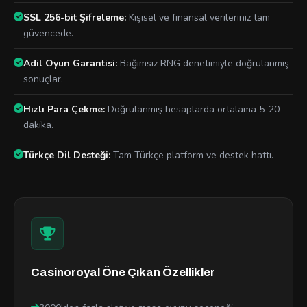
SSL 256-bit Şifreleme:
Kişisel ve finansal verileriniz tam
güvencede.
Adil Oyun Garantisi:
Bağımsız RNG denetimiyle doğrulanmış
sonuçlar.
Hızlı Para Çekme:
Doğrulanmış hesaplarda ortalama 5-20
dakika.
Türkçe Dil Desteği:
Tam Türkçe platform ve destek hattı.
Casinoroyal Öne Çıkan Özellikler