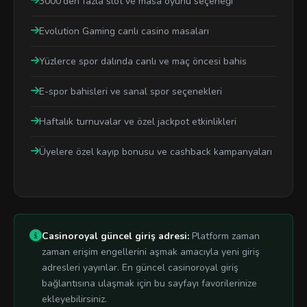
3000'den fazla slot ve masa oyunu seçeneği
Evolution Gaming canlı casino masaları
Yüzlerce spor dalında canlı ve maç öncesi bahis
E-spor bahisleri ve sanal spor seçenekleri
Haftalık turnuvalar ve özel jackpot etkinlikleri
Üyelere özel kayıp bonusu ve cashback kampanyaları
Casinoroyal güncel giriş adresi:
Platform zaman
zaman erişim engellerini aşmak amacıyla yeni giriş
adresleri yayınlar. En güncel casinoroyal giriş
bağlantısına ulaşmak için bu sayfayı favorilerinize
ekleyebilirsiniz.