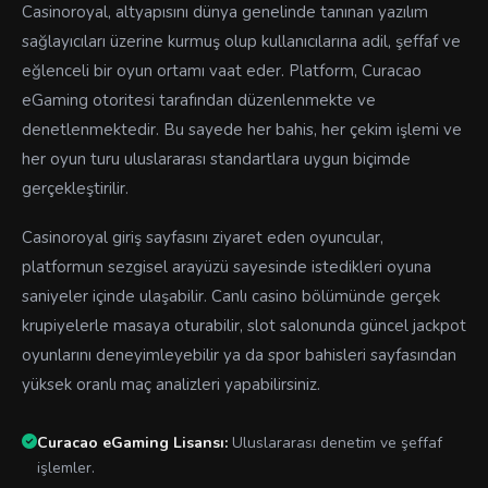
Casinoroyal, altyapısını dünya genelinde tanınan yazılım
sağlayıcıları üzerine kurmuş olup kullanıcılarına adil, şeffaf ve
eğlenceli bir oyun ortamı vaat eder. Platform, Curacao
eGaming otoritesi tarafından düzenlenmekte ve
denetlenmektedir. Bu sayede her bahis, her çekim işlemi ve
her oyun turu uluslararası standartlara uygun biçimde
gerçekleştirilir.
Casinoroyal giriş sayfasını ziyaret eden oyuncular,
platformun sezgisel arayüzü sayesinde istedikleri oyuna
saniyeler içinde ulaşabilir. Canlı casino bölümünde gerçek
krupiyelerle masaya oturabilir, slot salonunda güncel jackpot
oyunlarını deneyimleyebilir ya da spor bahisleri sayfasından
yüksek oranlı maç analizleri yapabilirsiniz.
Curacao eGaming Lisansı:
Uluslararası denetim ve şeffaf
işlemler.