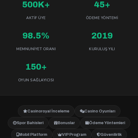
500K+
45+
AKTIF ÜYE
ÖDEME YÖNTEMI
98.5%
2019
MEMNUNIYET ORANI
KURULUŞ YILI
150+
OYUN SAĞLAYICISI
Casinoroyal İnceleme
Casino Oyunları
Spor Bahisleri
Bonuslar
Ödeme Yöntemleri
Mobil Platform
VIP Program
Güvenilirlik