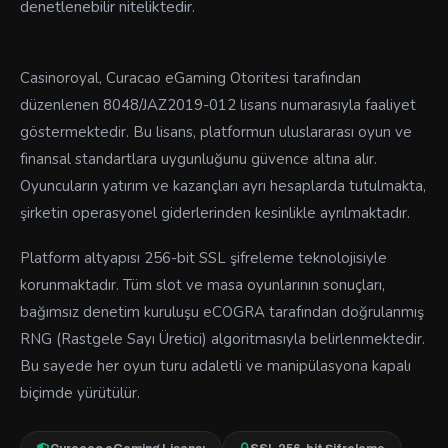
denetlenebilir niteliktedir.
Casinoroyal, Curacao eGaming Otoritesi tarafından
düzenlenen 8048/JAZ2019-012 lisans numarasıyla faaliyet
göstermektedir. Bu lisans, platformun uluslararası oyun ve
finansal standartlara uygunluğunu güvence altına alır.
Oyuncuların yatırım ve kazançları ayrı hesaplarda tutulmakta,
şirketin operasyonel giderlerinden kesinlikle ayrılmaktadır.
Platform altyapısı 256-bit SSL şifreleme teknolojisiyle
korunmaktadır. Tüm slot ve masa oyunlarının sonuçları,
bağımsız denetim kuruluşu eCOGRA tarafından doğrulanmış
RNG (Rastgele Sayı Üretici) algoritmasıyla belirlenmektedir.
Bu sayede her oyun turu adaletli ve manipülasyona kapalı
biçimde yürütülür.