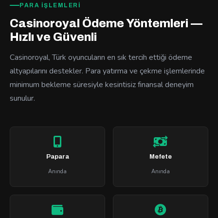
PARA İŞLEMLERI
Casinoroyal Ödeme Yöntemleri —
Hızlı ve Güvenli
Casinoroyal, Türk oyuncuların en sık tercih ettiği ödeme
altyapılarını destekler. Para yatırma ve çekme işlemlerinde
minimum bekleme süresiyle kesintisiz finansal deneyim
sunulur.
Papara
Mefete
Anında
Anında