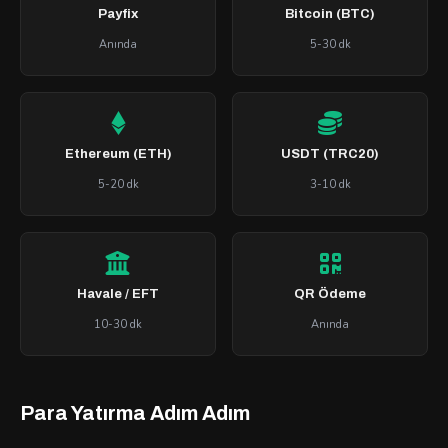
Payfix
Bitcoin (BTC)
Anında
5-30 dk
Ethereum (ETH)
USDT (TRC20)
5-20 dk
3-10 dk
Havale / EFT
QR Ödeme
10-30 dk
Anında
Para Yatırma Adım Adım