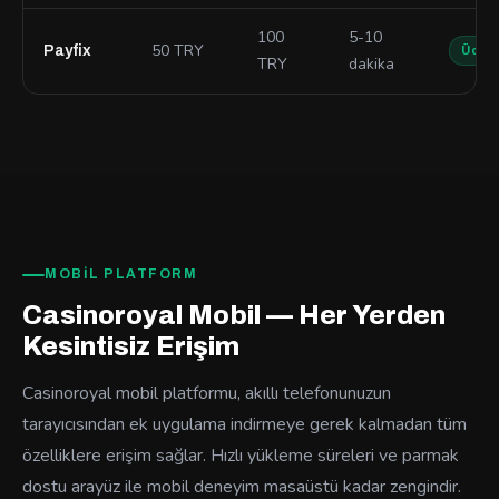
100
5-10
50 TRY
Payfix
Ücret
TRY
dakika
MOBIL PLATFORM
Casinoroyal Mobil — Her Yerden
Kesintisiz Erişim
Casinoroyal mobil platformu, akıllı telefonunuzun
tarayıcısından ek uygulama indirmeye gerek kalmadan tüm
özelliklere erişim sağlar. Hızlı yükleme süreleri ve parmak
dostu arayüz ile mobil deneyim masaüstü kadar zengindir.