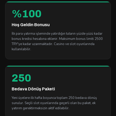
%100
Hoş Geldin Bonusu
İlk para yatırma işleminde yatırdığın tutarın yüzde yüzü kadar
bonus kredisi hesabına eklenir. Maksimum bonus limiti 2500
TRY'ye kadar uzanmaktadır. Casino ve slot oyunlarında
kullanılabilir.
250
Bedava Dönüş Paketi
Yeni üyelere ilk hafta boyunca toplam 250 bedava dönüş
sunulur. Seçili slot oyunlarında geçerli olan bu paket, ek
yatırım gerektirmeksizin aktif edilebilir.