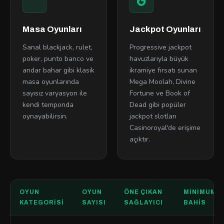
Masa Oyunları
Jackpot Oyunları
Sanal blackjack, rulet,
Progressive jackpot
poker, punto banco ve
havuzlarıyla büyük
andar bahar gibi klasik
ikramiye fırsatı sunan
masa oyunlarında
Mega Moolah, Divine
sayısız varyasyon ile
Fortune ve Book of
kendi temponda
Dead gibi popüler
oynayabilirsin.
jackpot slotları
Casinoroyal'de erişime
açıktır.
OYUN
OYUN
ÖNE ÇIKAN
MINIMUM
KATEGORISI
SAYISI
SAĞLAYICI
BAHIS