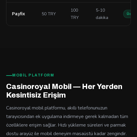
100
5-10
50 TRY
Payfix
Ücret
TRY
dakika
MOBIL PLATFORM
Casinoroyal Mobil — Her Yerden
Kesintisiz Erişim
Casinoroyal mobil platformu, akıllı telefonunuzun
tarayıcısından ek uygulama indirmeye gerek kalmadan tüm
özelliklere erişim sağlar. Hızlı yükleme süreleri ve parmak
dostu arayüz ile mobil deneyim masaüstü kadar zengindir.