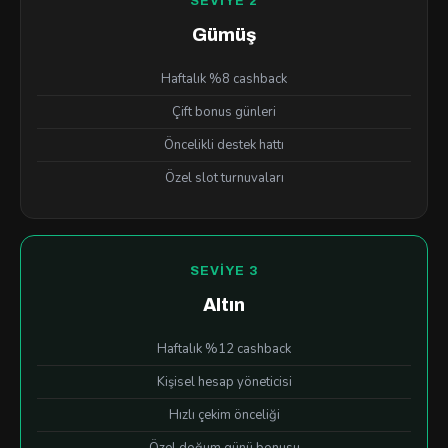
SEVIYE 2
Gümüş
Haftalık %8 cashback
Çift bonus günleri
Öncelikli destek hattı
Özel slot turnuvaları
SEVIYE 3
Altın
Haftalık %12 cashback
Kişisel hesap yöneticisi
Hızlı çekim önceliği
Özel doğum günü bonusu