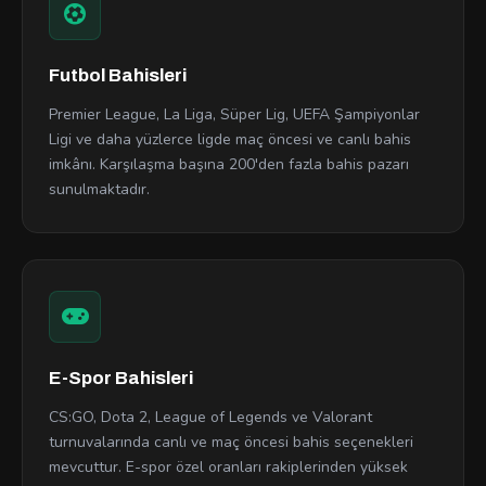
Futbol Bahisleri
Premier League, La Liga, Süper Lig, UEFA Şampiyonlar
Ligi ve daha yüzlerce ligde maç öncesi ve canlı bahis
imkânı. Karşılaşma başına 200'den fazla bahis pazarı
sunulmaktadır.
E-Spor Bahisleri
CS:GO, Dota 2, League of Legends ve Valorant
turnuvalarında canlı ve maç öncesi bahis seçenekleri
mevcuttur. E-spor özel oranları rakiplerinden yüksek