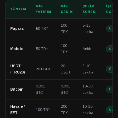
MIN.
MIN.
ÇEKIM
İŞLEM
YÖNTEM
YATIRIM
ÇEKIM
SÜRESI
ÜCRET
100
5-15
50 TRY
Papara
Ücret
TRY
dakika
100
50 TRY
Anlık
Mefete
Ücret
TRY
20
3-10
USDT
20 USDT
Ücret
USDT
dakika
(TRC20)
0,001
0,001
10-30
Bitcoin
Ücret
BTC
BTC
dakika
200
10-30
Havale /
100 TRY
Ücret
TRY
dakika
EFT