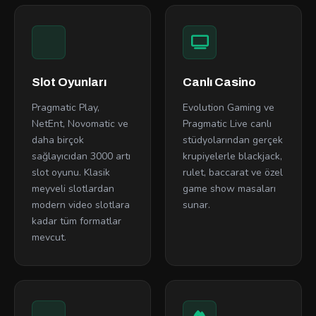
Slot Oyunları
Canlı Casino
Pragmatic Play,
Evolution Gaming ve
NetEnt, Novomatic ve
Pragmatic Live canlı
daha birçok
stüdyolarından gerçek
sağlayıcıdan 3000 artı
krupiyelerle blackjack,
slot oyunu. Klasik
rulet, baccarat ve özel
meyveli slotlardan
game show masaları
modern video slotlara
sunar.
kadar tüm formatlar
mevcut.