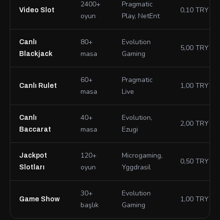
2400+
Pragmatic
0,10 TRY
Video Slot
oyun
Play, NetEnt
80+
Evolution
Canlı
5,00 TRY
masa
Gaming
Blackjack
60+
Pragmatic
1,00 TRY
Canlı Rulet
masa
Live
40+
Evolution,
Canlı
2,00 TRY
masa
Ezugi
Baccarat
120+
Microgaming,
Jackpot
0,50 TRY
oyun
Yggdrasil
Slotları
30+
Evolution
1,00 TRY
Game Show
başlık
Gaming