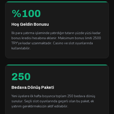
%100
Hoş Geldin Bonusu
İlk para yatırma işleminde yatırdığın tutarın yüzde yüzü kadar
bonus kredisi hesabına eklenir. Maksimum bonus limiti 2500
TRY'ye kadar uzanmaktadır. Casino ve slot oyunlarında
kullanılabilir.
250
Bedava Dönüş Paketi
Yeni üyelere ilk hafta boyunca toplam 250 bedava dönüş
sunulur. Seçili slot oyunlarında geçerli olan bu paket, ek
yatırım gerektirmeksizin aktif edilebilir.