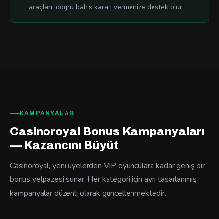
araçları, doğru bahis kararı vermenize destek olur.
KAMPANYALAR
Casinoroyal Bonus Kampanyaları
— Kazancını Büyüt
Casinoroyal, yeni üyelerden VIP oyunculara kadar geniş bir
bonus yelpazesi sunar. Her kategori için ayrı tasarlanmış
kampanyalar düzenli olarak güncellenmektedir.