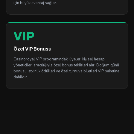
için büyük avantaj sağlar.
VIP
Özel VIP Bonusu
Casinoroyal VIP programındaki üyeler, kişisel hesap
yöneticileri aracılığıyla özel bonus teklifleri alır. Doğum günü
bonusu, etkinlik ödülleri ve özel turnuva biletleri VIP paketine
dahildir.