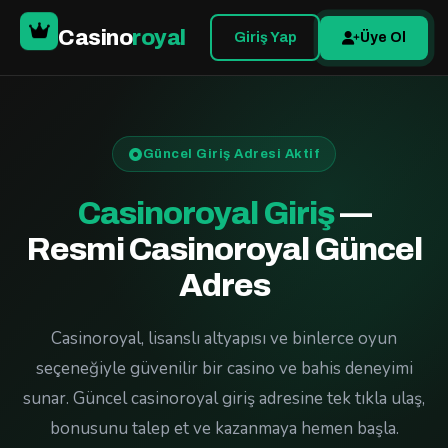
Casino
royal
Giriş Yap
Üye Ol
Güncel Giriş Adresi Aktif
Casinoroyal Giriş
—
Resmi Casinoroyal Güncel
Adres
Casinoroyal, lisanslı altyapısı ve binlerce oyun
seçeneğiyle güvenilir bir casino ve bahis deneyimi
sunar. Güncel casinoroyal giriş adresine tek tıkla ulaş,
bonusunu talep et ve kazanmaya hemen başla.