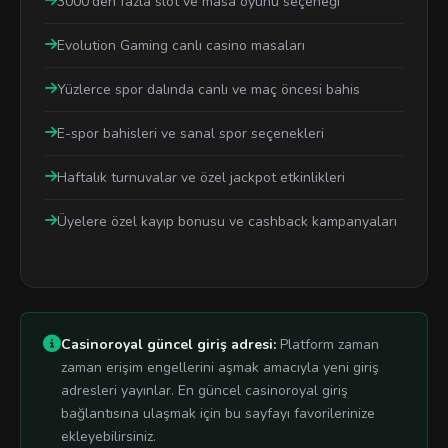
3000'den fazla slot ve masa oyunu seçeneği
Evolution Gaming canlı casino masaları
Yüzlerce spor dalında canlı ve maç öncesi bahis
E-spor bahisleri ve sanal spor seçenekleri
Haftalık turnuvalar ve özel jackpot etkinlikleri
Üyelere özel kayıp bonusu ve cashback kampanyaları
Casinoroyal güncel giriş adresi:
Platform zaman
zaman erişim engellerini aşmak amacıyla yeni giriş
adresleri yayınlar. En güncel casinoroyal giriş
bağlantısına ulaşmak için bu sayfayı favorilerinize
ekleyebilirsiniz.