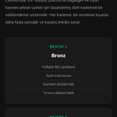
Casinoroyal VIP kulübü, platforma bağlılığını ve oyun
hacmini artıran üyeler için tasarlanmış dört kademeli bir
ödüllendirme sistemidir. Her kademe, bir öncekine kıyasla
daha fazla ayrıcalık ve kazanç imkânı sunar.
SEVIYE 1
Bronz
Haftalık %5 cashback
Aylık özel bonus
Standart destek hattı
Turnuva katılım hakkı