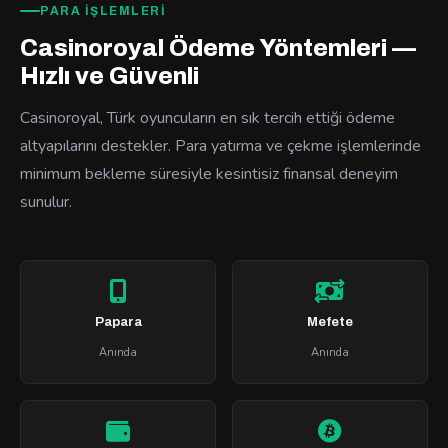
PARA İŞLEMLERI
Casinoroyal Ödeme Yöntemleri —
Hızlı ve Güvenli
Casinoroyal, Türk oyuncuların en sık tercih ettiği ödeme
altyapılarını destekler. Para yatırma ve çekme işlemlerinde
minimum bekleme süresiyle kesintisiz finansal deneyim
sunulur.
Papara
Mefete
Anında
Anında