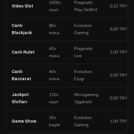
2400+
Pragmatic
0,10 TRY
Video Slot
oyun
Play, NetEnt
80+
Evolution
Canlı
5,00 TRY
masa
Gaming
Blackjack
60+
Pragmatic
1,00 TRY
Canlı Rulet
masa
Live
40+
Evolution,
Canlı
2,00 TRY
masa
Ezugi
Baccarat
120+
Microgaming,
Jackpot
0,50 TRY
oyun
Yggdrasil
Slotları
30+
Evolution
1,00 TRY
Game Show
başlık
Gaming