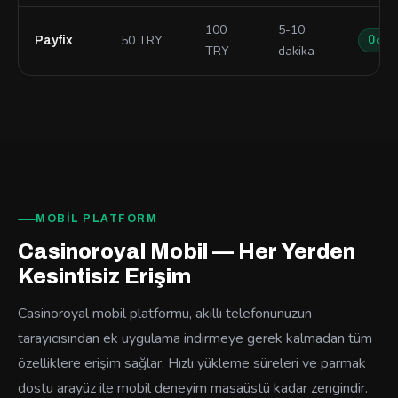
100
5-10
50 TRY
Payfix
Ücret
TRY
dakika
MOBIL PLATFORM
Casinoroyal Mobil — Her Yerden
Kesintisiz Erişim
Casinoroyal mobil platformu, akıllı telefonunuzun
tarayıcısından ek uygulama indirmeye gerek kalmadan tüm
özelliklere erişim sağlar. Hızlı yükleme süreleri ve parmak
dostu arayüz ile mobil deneyim masaüstü kadar zengindir.