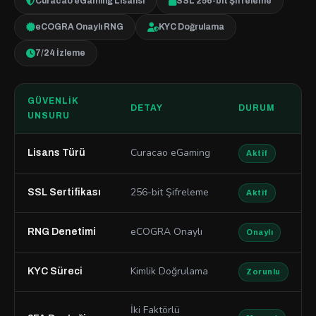
Curacao eGaming Lisansı
SSL 256-bit Şifreleme
eCOGRA Onaylı RNG
KYC Doğrulama
7/24 İzleme
GÜVENLIK
DETAY
DURUM
UNSURU
Curacao eGaming
Lisans Türü
Aktif
256-bit Şifreleme
SSL Sertifikası
Aktif
eCOGRA Onaylı
RNG Denetimi
Onaylı
Kimlik Doğrulama
KYC Süreci
Zorunlu
İki Faktörlü