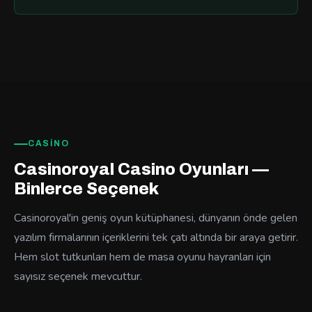
CASINO
Casinoroyal Casino Oyunları —
Binlerce Seçenek
Casinoroyal'in geniş oyun kütüphanesi, dünyanın önde gelen
yazılım firmalarının içeriklerini tek çatı altında bir araya getirir.
Hem slot tutkunları hem de masa oyunu hayranları için
sayısız seçenek mevcuttur.