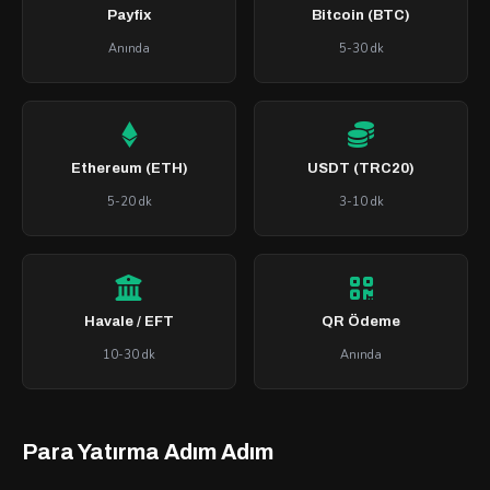
Payfix
Bitcoin (BTC)
Anında
5-30 dk
Ethereum (ETH)
USDT (TRC20)
5-20 dk
3-10 dk
Havale / EFT
QR Ödeme
10-30 dk
Anında
Para Yatırma Adım Adım