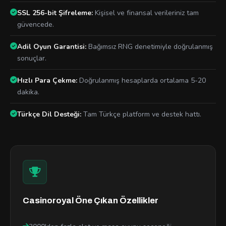
SSL 256-bit Şifreleme:
Kişisel ve finansal verileriniz tam
güvencede.
Adil Oyun Garantisi:
Bağımsız RNG denetimiyle doğrulanmış
sonuçlar.
Hızlı Para Çekme:
Doğrulanmış hesaplarda ortalama 5-20
dakika.
Türkçe Dil Desteği:
Tam Türkçe platform ve destek hattı.
Casinoroyal Öne Çıkan Özellikler