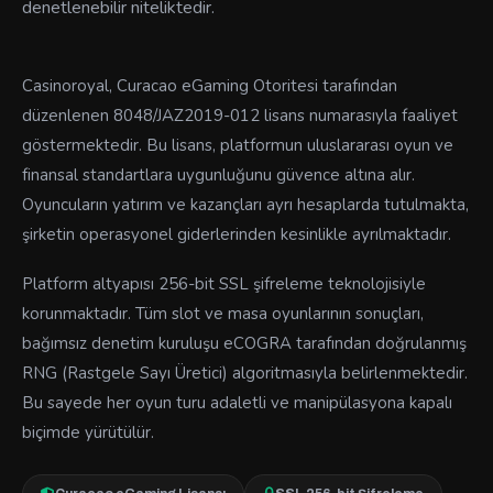
denetlenebilir niteliktedir.
Casinoroyal, Curacao eGaming Otoritesi tarafından
düzenlenen 8048/JAZ2019-012 lisans numarasıyla faaliyet
göstermektedir. Bu lisans, platformun uluslararası oyun ve
finansal standartlara uygunluğunu güvence altına alır.
Oyuncuların yatırım ve kazançları ayrı hesaplarda tutulmakta,
şirketin operasyonel giderlerinden kesinlikle ayrılmaktadır.
Platform altyapısı 256-bit SSL şifreleme teknolojisiyle
korunmaktadır. Tüm slot ve masa oyunlarının sonuçları,
bağımsız denetim kuruluşu eCOGRA tarafından doğrulanmış
RNG (Rastgele Sayı Üretici) algoritmasıyla belirlenmektedir.
Bu sayede her oyun turu adaletli ve manipülasyona kapalı
biçimde yürütülür.