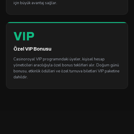
için büyük avantaj sağlar.
VIP
Özel VIP Bonusu
Casinoroyal VIP programındaki üyeler, kişisel hesap
yöneticileri aracılığıyla özel bonus teklifleri alır. Doğum günü
bonusu, etkinlik ödülleri ve özel turnuva biletleri VIP paketine
dahildir.