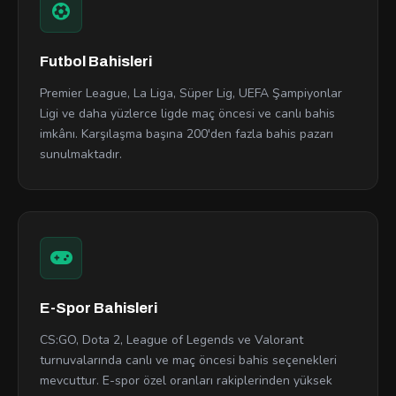
Futbol Bahisleri
Premier League, La Liga, Süper Lig, UEFA Şampiyonlar
Ligi ve daha yüzlerce ligde maç öncesi ve canlı bahis
imkânı. Karşılaşma başına 200'den fazla bahis pazarı
sunulmaktadır.
E-Spor Bahisleri
CS:GO, Dota 2, League of Legends ve Valorant
turnuvalarında canlı ve maç öncesi bahis seçenekleri
mevcuttur. E-spor özel oranları rakiplerinden yüksek