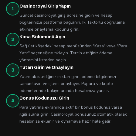
Casinoroyal Giriş Yapın
1
Güncel casinoroyal giriş adresine gidin ve hesap
bilgilerinizle platforma bağlanın. İki faktörlü doğrulama
etkinse onaylama kodunu girin.
Kasa Bölümünü Açın
2
Sağ üst köşedeki hesap menüsünden "Kasa" veya "Para
Yatır" seçeneğine tıklayın. Tercih ettiğiniz ödeme
yöntemini listeden seçin.
Tutarı Girin ve Onaylayın
3
Yatırmak istediğiniz miktarı girin, ödeme bilgilerinizi
tamamlayın ve işlemi onaylayın. Papara ve kripto
ödemelerinde bakiye anında hesabınıza yansır.
Bonus Kodunuzu Girin
4
Para yatırma ekranında aktif bir bonus kodunuz varsa
ilgili alana girin. Casinoroyal bonusunuz otomatik olarak
hesabınıza eklenir ve oynamaya hazır hale gelir.