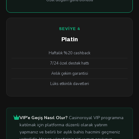
SEVIYE 4
Platin
Haftalık %20 cashback
7/24 özel destek hattı
Anlık çekim garantisi
Lüks etkinlik davetleri
VIP'e Geçiş Nasıl Olur?
Casinoroyal VIP programına
katılmak için platforma düzenli olarak yatırım
yapmanız ve belirli bir aylık bahis hacmini geçmeniz