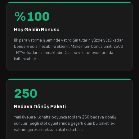
%100
Hoş Geldin Bonusu
İlk para yatırma işleminde yatırdığın tutarın yüzde yüzü kadar
bonus kredisi hesabına eklenir. Maksimum bonus limiti 2500
TRY'ye kadar uzanmaktadır. Casino ve slot oyunlarında
kullanılabilir.
250
Bedava Dönüş Paketi
Yeni üyelere ilk hafta boyunca toplam 250 bedava dönüş
sunulur. Seçili slot oyunlarında geçerli olan bu paket, ek
yatırım gerektirmeksizin aktif edilebilir.