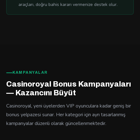
araçları, doğru bahis kararı vermenize destek olur.
KAMPANYALAR
Casinoroyal Bonus Kampanyaları
— Kazancını Büyüt
Casinoroyal, yeni üyelerden VIP oyunculara kadar geniş bir
bonus yelpazesi sunar. Her kategori için ayrı tasarlanmış
kampanyalar düzenli olarak güncellenmektedir.