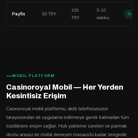
100
5-10
50 TRY
Payfix
Ücret
TRY
dakika
MOBIL PLATFORM
Casinoroyal Mobil — Her Yerden
Kesintisiz Erişim
Casinoroyal mobil platformu, akıllı telefonunuzun
tarayıcısından ek uygulama indirmeye gerek kalmadan tüm
özelliklere erişim sağlar. Hızlı yükleme süreleri ve parmak
dostu arayüz ile mobil deneyim masaüstü kadar zengindir.