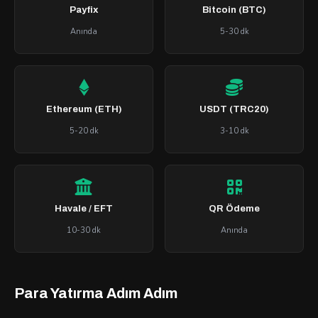
Payfix
Bitcoin (BTC)
Anında
5-30 dk
Ethereum (ETH)
USDT (TRC20)
5-20 dk
3-10 dk
Havale / EFT
QR Ödeme
10-30 dk
Anında
Para Yatırma Adım Adım