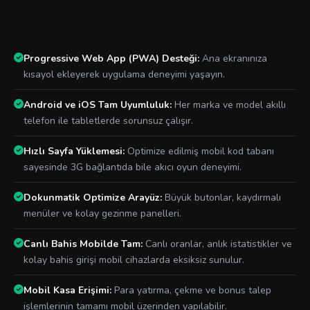
Progressive Web App (PWA) Desteği:
Ana ekranınıza
kısayol ekleyerek uygulama deneyimi yaşayın.
Android ve iOS Tam Uyumluluk:
Her marka ve model akıllı
telefon ile tabletlerde sorunsuz çalışır.
Hızlı Sayfa Yüklemesi:
Optimize edilmiş mobil kod tabanı
sayesinde 3G bağlantıda bile akıcı oyun deneyimi.
Dokunmatik Optimize Arayüz:
Büyük butonlar, kaydırmalı
menüler ve kolay gezinme panelleri.
Canlı Bahis Mobilde Tam:
Canlı oranlar, anlık istatistikler ve
kolay bahis girişi mobil cihazlarda eksiksiz sunulur.
Mobil Kasa Erişimi:
Para yatırma, çekme ve bonus talep
işlemlerinin tamamı mobil üzerinden yapılabilir.