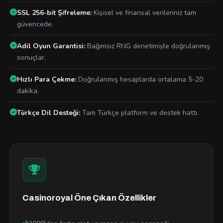
SSL 256-bit Şifreleme:
Kişisel ve finansal verileriniz tam
güvencede.
Adil Oyun Garantisi:
Bağımsız RNG denetimiyle doğrulanmış
sonuçlar.
Hızlı Para Çekme:
Doğrulanmış hesaplarda ortalama 5-20
dakika.
Türkçe Dil Desteği:
Tam Türkçe platform ve destek hattı.
Casinoroyal Öne Çıkan Özellikler