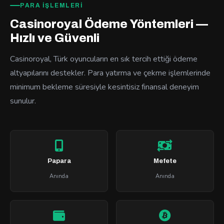
PARA İŞLEMLERI
Casinoroyal Ödeme Yöntemleri —
Hızlı ve Güvenli
Casinoroyal, Türk oyuncuların en sık tercih ettiği ödeme
altyapılarını destekler. Para yatırma ve çekme işlemlerinde
minimum bekleme süresiyle kesintisiz finansal deneyim
sunulur.
Papara
Mefete
Anında
Anında