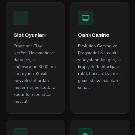
Slot Oyunları
Canlı Casino
Pragmatic Play,
Evolution Gaming ve
NetEnt, Novomatic ve
Pragmatic Live canlı
daha birçok
stüdyolarından gerçek
sağlayıcıdan 3000 artı
krupiyelerle blackjack,
slot oyunu. Klasik
rulet, baccarat ve özel
meyveli slotlardan
game show masaları
modern video slotlara
sunar.
kadar tüm formatlar
mevcut.