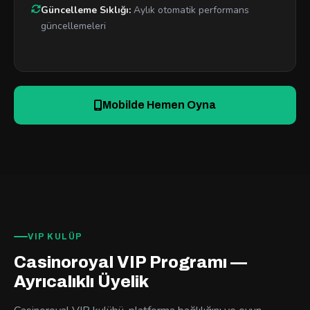
Güncelleme Sıklığı:
Aylık otomatik performans
güncellemeleri
Mobilde Hemen Oyna
VIP KULÜP
Casinoroyal VIP Programı —
Ayrıcalıklı Üyelik