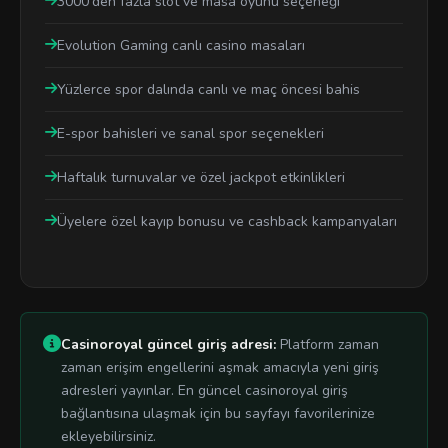
3000'den fazla slot ve masa oyunu seçeneği
Evolution Gaming canlı casino masaları
Yüzlerce spor dalında canlı ve maç öncesi bahis
E-spor bahisleri ve sanal spor seçenekleri
Haftalık turnuvalar ve özel jackpot etkinlikleri
Üyelere özel kayıp bonusu ve cashback kampanyaları
Casinoroyal güncel giriş adresi:
Platform zaman
zaman erişim engellerini aşmak amacıyla yeni giriş
adresleri yayınlar. En güncel casinoroyal giriş
bağlantısına ulaşmak için bu sayfayı favorilerinize
ekleyebilirsiniz.