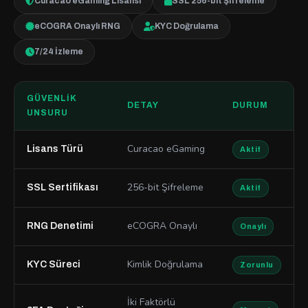
Curacao eGaming Lisansı
SSL 256-bit Şifreleme
eCOGRA Onaylı RNG
KYC Doğrulama
7/24 İzleme
GÜVENLIK
DETAY
DURUM
UNSURU
Curacao eGaming
Lisans Türü
Aktif
256-bit Şifreleme
SSL Sertifikası
Aktif
eCOGRA Onaylı
RNG Denetimi
Onaylı
Kimlik Doğrulama
KYC Süreci
Zorunlu
İki Faktörlü