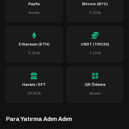
Payfix
Bitcoin (BTC)
Anında
5-30 dk
Ethereum (ETH)
USDT (TRC20)
5-20 dk
3-10 dk
Havale / EFT
QR Ödeme
10-30 dk
Anında
Para Yatırma Adım Adım