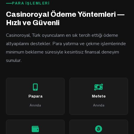
PARA İŞLEMLERI
Casinoroyal Ödeme Yöntemleri —
Hızlı ve Güvenli
Casinoroyal, Türk oyuncuların en sık tercih ettiği ödeme
altyapılarını destekler. Para yatırma ve çekme işlemlerinde
minimum bekleme süresiyle kesintisiz finansal deneyim
sunulur.
Papara
Mefete
Anında
Anında