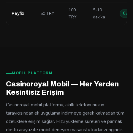
100
5-10
50 TRY
Payfix
Ücret
TRY
dakika
MOBIL PLATFORM
Casinoroyal Mobil — Her Yerden
Kesintisiz Erişim
Casinoroyal mobil platformu, akıllı telefonunuzun
tarayıcısından ek uygulama indirmeye gerek kalmadan tüm
özelliklere erişim sağlar. Hızlı yükleme süreleri ve parmak
dostu arayüz ile mobil deneyim masaüstü kadar zengindir.