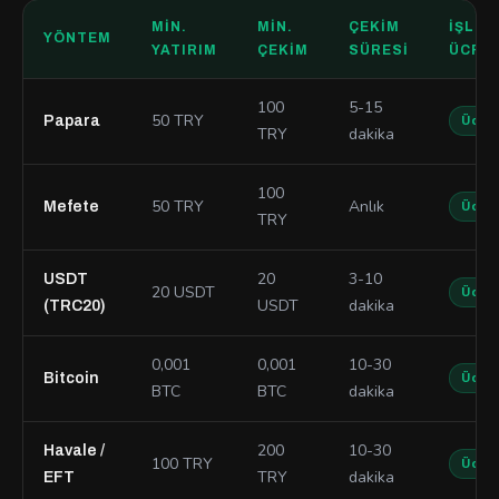
MIN.
MIN.
ÇEKIM
İŞLEM
YÖNTEM
YATIRIM
ÇEKIM
SÜRESI
ÜCRET
100
5-15
50 TRY
Papara
Ücret
TRY
dakika
100
50 TRY
Anlık
Mefete
Ücret
TRY
20
3-10
USDT
20 USDT
Ücret
USDT
dakika
(TRC20)
0,001
0,001
10-30
Bitcoin
Ücret
BTC
BTC
dakika
200
10-30
Havale /
100 TRY
Ücret
TRY
dakika
EFT