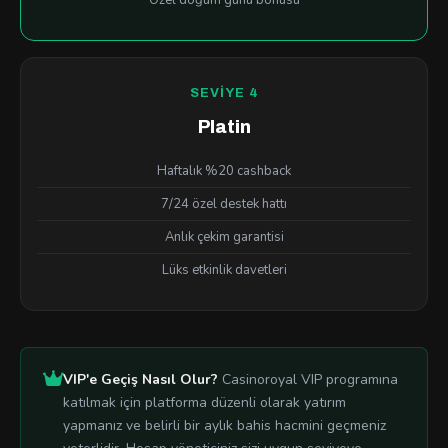
SEVIYE 4
Platin
Haftalık %20 cashback
7/24 özel destek hattı
Anlık çekim garantisi
Lüks etkinlik davetleri
VIP'e Geçiş Nasıl Olur?
Casinoroyal VIP programına
katılmak için platforma düzenli olarak yatırım
yapmanız ve belirli bir aylık bahis hacmini geçmeniz