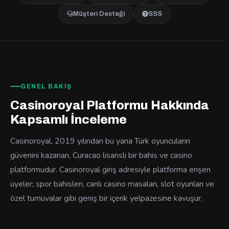
Müşteri Desteği
SSS
GENEL BAKIŞ
Casinoroyal Platformu Hakkında
Kapsamlı İnceleme
Casinoroyal, 2019 yılından bu yana Türk oyuncuların
güvenini kazanan, Curacao lisanslı bir bahis ve casino
platformudur. Casinoroyal giriş adresiyle platforma erişen
üyeler; spor bahisleri, canlı casino masaları, slot oyunları ve
özel turnuvalar gibi geniş bir içerik yelpazesine kavuşur.