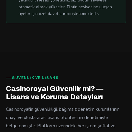
yeterlidir. Hesap yöneticiniz sizi uygun seviyeye
otomatik olarak yükseltir. Platin seviyesine ulaşan
üyeler için özel davet süreci işletilmektedir.
GÜVENLIK VE LISANS
Casinoroyal Güvenilir mi? —
Lisans ve Koruma Detayları
Casinoroyal'in güvenilirliği, bağımsız denetim kurumlarının
onayı ve uluslararası lisans otoritesinin denetimiyle
belgelenmiştir. Platform üzerindeki her işlem şeffaf ve