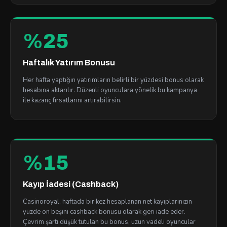
%25
Haftalık Yatırım Bonusu
Her hafta yaptığın yatırımların belirli bir yüzdesi bonus olarak
hesabına aktarılır. Düzenli oyunculara yönelik bu kampanya
ile kazanç fırsatlarını artırabilirsin.
%15
Kayıp İadesi (Cashback)
Casinoroyal, haftada bir kez hesaplanan net kayıplarınızın
yüzde on beşini cashback bonusu olarak geri iade eder.
Çevrim şartı düşük tutulan bu bonus, uzun vadeli oyuncular