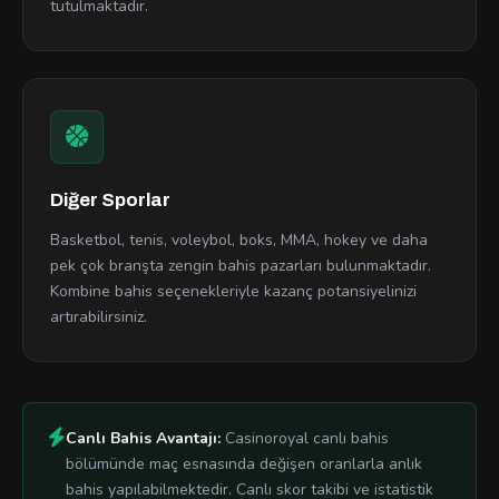
tutulmaktadır.
Diğer Sporlar
Basketbol, tenis, voleybol, boks, MMA, hokey ve daha
pek çok branşta zengin bahis pazarları bulunmaktadır.
Kombine bahis seçenekleriyle kazanç potansiyelinizi
artırabilirsiniz.
Canlı Bahis Avantajı:
Casinoroyal canlı bahis
bölümünde maç esnasında değişen oranlarla anlık
bahis yapılabilmektedir. Canlı skor takibi ve istatistik