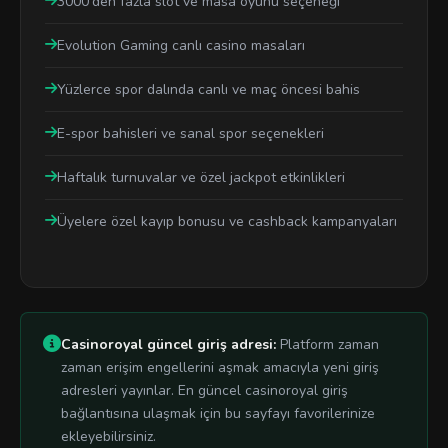
3000'den fazla slot ve masa oyunu seçeneği
Evolution Gaming canlı casino masaları
Yüzlerce spor dalında canlı ve maç öncesi bahis
E-spor bahisleri ve sanal spor seçenekleri
Haftalık turnuvalar ve özel jackpot etkinlikleri
Üyelere özel kayıp bonusu ve cashback kampanyaları
Casinoroyal güncel giriş adresi:
Platform zaman
zaman erişim engellerini aşmak amacıyla yeni giriş
adresleri yayınlar. En güncel casinoroyal giriş
bağlantısına ulaşmak için bu sayfayı favorilerinize
ekleyebilirsiniz.