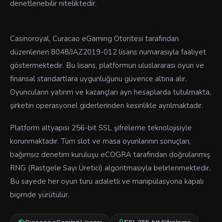
denetlenebilir niteliktedir.
Casinoroyal, Curacao eGaming Otoritesi tarafından
düzenlenen 8048/JAZ2019-012 lisans numarasıyla faaliyet
göstermektedir. Bu lisans, platformun uluslararası oyun ve
finansal standartlara uygunluğunu güvence altına alır.
Oyuncuların yatırım ve kazançları ayrı hesaplarda tutulmakta,
şirketin operasyonel giderlerinden kesinlikle ayrılmaktadır.
Platform altyapısı 256-bit SSL şifreleme teknolojisiyle
korunmaktadır. Tüm slot ve masa oyunlarının sonuçları,
bağımsız denetim kuruluşu eCOGRA tarafından doğrulanmış
RNG (Rastgele Sayı Üretici) algoritmasıyla belirlenmektedir.
Bu sayede her oyun turu adaletli ve manipülasyona kapalı
biçimde yürütülür.