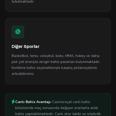
tutulmaktadır.
Diğer Sporlar
Basketbol, tenis, voleybol, boks, MMA, hokey ve daha
pek çok branşta zengin bahis pazarları bulunmaktadır.
Kombine bahis seçenekleriyle kazanç potansiyelinizi
artırabilirsiniz.
Canlı Bahis Avantajı:
Casinoroyal canlı bahis
bölümünde maç esnasında değişen oranlarla anlık
bahis yapılabilmektedir. Canlı skor takibi ve istatistik