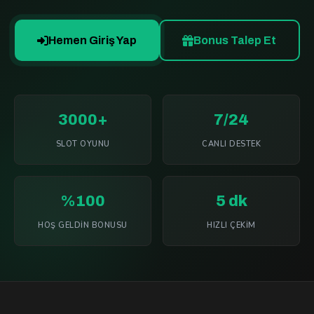
Hemen Giriş Yap
Bonus Talep Et
3000+
7/24
SLOT OYUNU
CANLI DESTEK
%100
5 dk
HOŞ GELDIN BONUSU
HIZLI ÇEKIM