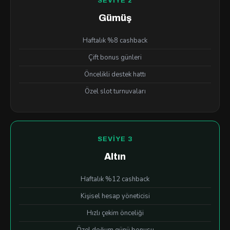
SEVIYE 2
Gümüş
Haftalık %8 cashback
Çift bonus günleri
Öncelikli destek hattı
Özel slot turnuvaları
SEVIYE 3
Altın
Haftalık %12 cashback
Kişisel hesap yöneticisi
Hızlı çekim önceliği
Özel doğum günü bonusu