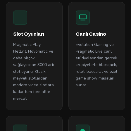
Slot Oyunları
Canlı Casino
Pragmatic Play,
Evolution Gaming ve
NetEnt, Novomatic ve
Pragmatic Live canlı
daha birçok
stüdyolarından gerçek
sağlayıcıdan 3000 artı
krupiyelerle blackjack,
slot oyunu. Klasik
rulet, baccarat ve özel
meyveli slotlardan
game show masaları
modern video slotlara
sunar.
kadar tüm formatlar
mevcut.