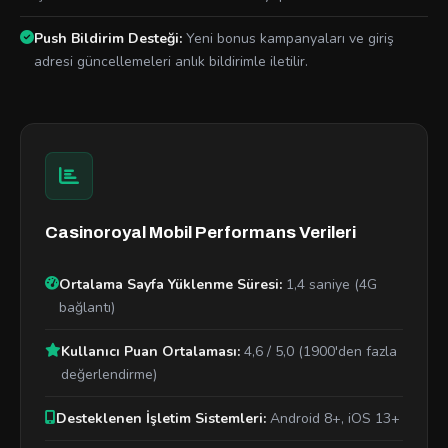
Push Bildirim Desteği:
Yeni bonus kampanyaları ve giriş
adresi güncellemeleri anlık bildirimle iletilir.
Casinoroyal Mobil Performans Verileri
Ortalama Sayfa Yüklenme Süresi:
1,4 saniye (4G
bağlantı)
Kullanıcı Puan Ortalaması:
4,6 / 5,0 (1900'den fazla
değerlendirme)
Desteklenen İşletim Sistemleri:
Android 8+, iOS 13+