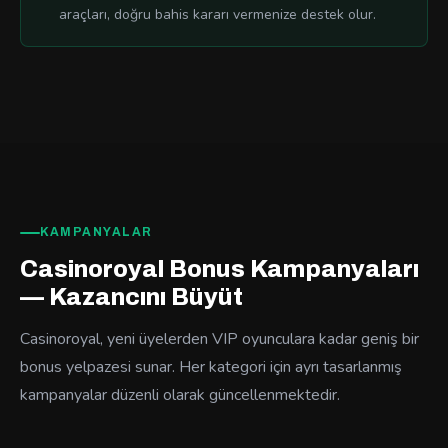
araçları, doğru bahis kararı vermenize destek olur.
KAMPANYALAR
Casinoroyal Bonus Kampanyaları
— Kazancını Büyüt
Casinoroyal, yeni üyelerden VIP oyunculara kadar geniş bir
bonus yelpazesi sunar. Her kategori için ayrı tasarlanmış
kampanyalar düzenli olarak güncellenmektedir.