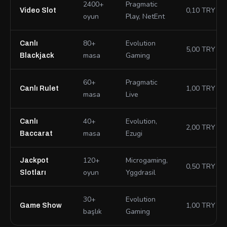
2400+
Pragmatic
0,10 TRY
Video Slot
oyun
Play, NetEnt
80+
Evolution
Canlı
5,00 TRY
masa
Gaming
Blackjack
60+
Pragmatic
1,00 TRY
Canlı Rulet
masa
Live
40+
Evolution,
Canlı
2,00 TRY
masa
Ezugi
Baccarat
120+
Microgaming,
Jackpot
0,50 TRY
oyun
Yggdrasil
Slotları
30+
Evolution
1,00 TRY
Game Show
başlık
Gaming