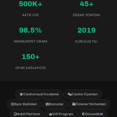
500K+
45+
AKTIF ÜYE
ÖDEME YÖNTEMI
98.5%
2019
MEMNUNIYET ORANI
KURULUŞ YILI
150+
OYUN SAĞLAYICISI
Casinoroyal İnceleme
Casino Oyunları
Spor Bahisleri
Bonuslar
Ödeme Yöntemleri
Mobil Platform
VIP Program
Güvenilirlik