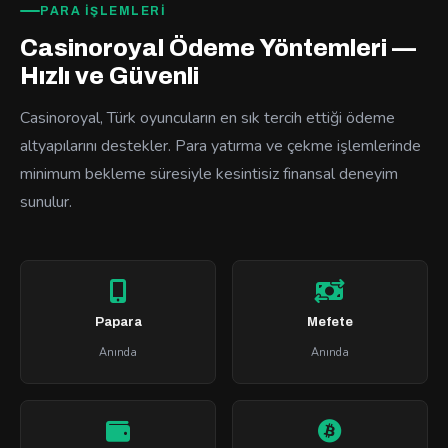
PARA İŞLEMLERI
Casinoroyal Ödeme Yöntemleri —
Hızlı ve Güvenli
Casinoroyal, Türk oyuncuların en sık tercih ettiği ödeme
altyapılarını destekler. Para yatırma ve çekme işlemlerinde
minimum bekleme süresiyle kesintisiz finansal deneyim
sunulur.
Papara
Mefete
Anında
Anında