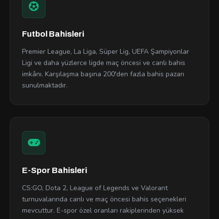
Futbol Bahisleri
Premier League, La Liga, Süper Lig, UEFA Şampiyonlar
Ligi ve daha yüzlerce ligde maç öncesi ve canlı bahis
imkânı. Karşılaşma başına 200'den fazla bahis pazarı
sunulmaktadır.
E-Spor Bahisleri
CS:GO, Dota 2, League of Legends ve Valorant
turnuvalarında canlı ve maç öncesi bahis seçenekleri
mevcuttur. E-spor özel oranları rakiplerinden yüksek