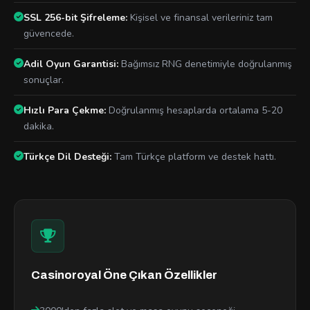
SSL 256-bit Şifreleme:
Kişisel ve finansal verileriniz tam
güvencede.
Adil Oyun Garantisi:
Bağımsız RNG denetimiyle doğrulanmış
sonuçlar.
Hızlı Para Çekme:
Doğrulanmış hesaplarda ortalama 5-20
dakika.
Türkçe Dil Desteği:
Tam Türkçe platform ve destek hattı.
Casinoroyal Öne Çıkan Özellikler