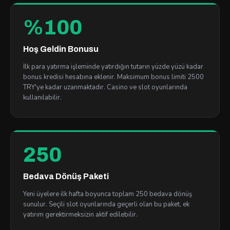
%100
Hoş Geldin Bonusu
İlk para yatırma işleminde yatırdığın tutarın yüzde yüzü kadar
bonus kredisi hesabına eklenir. Maksimum bonus limiti 2500
TRY'ye kadar uzanmaktadır. Casino ve slot oyunlarında
kullanılabilir.
250
Bedava Dönüş Paketi
Yeni üyelere ilk hafta boyunca toplam 250 bedava dönüş
sunulur. Seçili slot oyunlarında geçerli olan bu paket, ek
yatırım gerektirmeksizin aktif edilebilir.