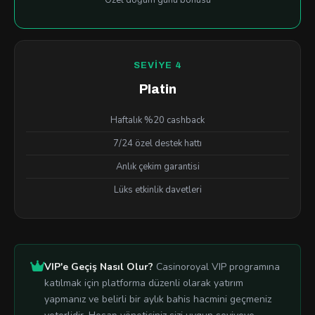
SEVIYE 4
Platin
Haftalık %20 cashback
7/24 özel destek hattı
Anlık çekim garantisi
Lüks etkinlik davetleri
VIP'e Geçiş Nasıl Olur?
Casinoroyal VIP programına
katılmak için platforma düzenli olarak yatırım
yapmanız ve belirli bir aylık bahis hacmini geçmeniz