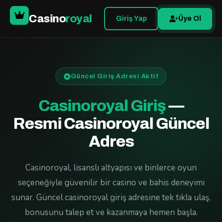
Casino
royal
Giriş Yap
Üye Ol
Güncel Giriş Adresi Aktif
Casinoroyal Giriş
—
Resmi Casinoroyal Güncel
Adres
Casinoroyal, lisanslı altyapısı ve binlerce oyun
seçeneğiyle güvenilir bir casino ve bahis deneyimi
sunar. Güncel casinoroyal giriş adresine tek tıkla ulaş,
bonusunu talep et ve kazanmaya hemen başla.