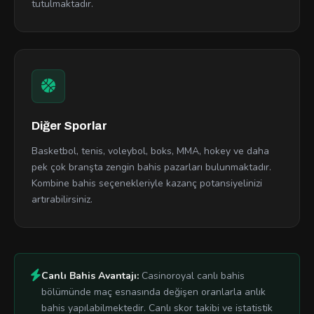
tutulmaktadır.
Diğer Sporlar
Basketbol, tenis, voleybol, boks, MMA, hokey ve daha
pek çok branşta zengin bahis pazarları bulunmaktadır.
Kombine bahis seçenekleriyle kazanç potansiyelinizi
artırabilirsiniz.
Canlı Bahis Avantajı:
Casinoroyal canlı bahis
bölümünde maç esnasında değişen oranlarla anlık
bahis yapılabilmektedir. Canlı skor takibi ve istatistik