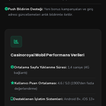
Push Bildirim Desteği:
Yeni bonus kampanyaları ve giriş
adresi güncellemeleri anlık bildirimle iletilir.
Casinoroyal Mobil Performans Verileri
Ortalama Sayfa Yüklenme Süresi:
1,4 saniye (4G
bağlantı)
Kullanıcı Puan Ortalaması:
4,6 / 5,0 (1900'den fazla
değerlendirme)
Desteklenen İşletim Sistemleri:
Android 8+, iOS 13+