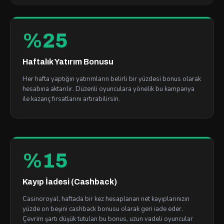
%25
Haftalık Yatırım Bonusu
Her hafta yaptığın yatırımların belirli bir yüzdesi bonus olarak
hesabına aktarılır. Düzenli oyunculara yönelik bu kampanya
ile kazanç fırsatlarını artırabilirsin.
%15
Kayıp İadesi (Cashback)
Casinoroyal, haftada bir kez hesaplanan net kayıplarınızın
yüzde on beşini cashback bonusu olarak geri iade eder.
Çevrim şartı düşük tutulan bu bonus, uzun vadeli oyuncular