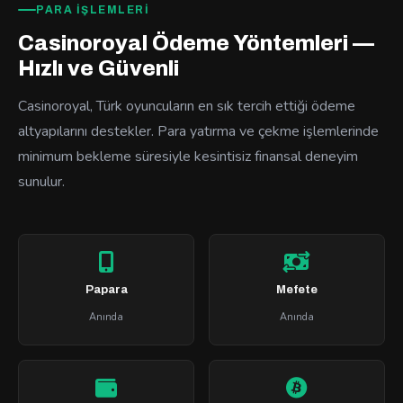
PARA İŞLEMLERI
Casinoroyal Ödeme Yöntemleri —
Hızlı ve Güvenli
Casinoroyal, Türk oyuncuların en sık tercih ettiği ödeme
altyapılarını destekler. Para yatırma ve çekme işlemlerinde
minimum bekleme süresiyle kesintisiz finansal deneyim
sunulur.
Papara
Mefete
Anında
Anında