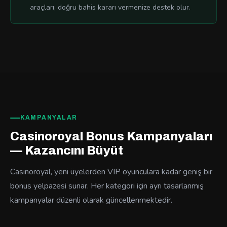
araçları, doğru bahis kararı vermenize destek olur.
KAMPANYALAR
Casinoroyal Bonus Kampanyaları
— Kazancını Büyüt
Casinoroyal, yeni üyelerden VIP oyunculara kadar geniş bir
bonus yelpazesi sunar. Her kategori için ayrı tasarlanmış
kampanyalar düzenli olarak güncellenmektedir.