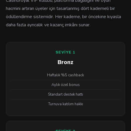
Casinoroyal VIP kulübü, platforma bağlılığını ve oyun
hacmini artıran üyeler için tasarlanmış dört kademeli bir
ödüllendirme sistemidir. Her kademe, bir öncekine kıyasla
daha fazla ayrıcalık ve kazanç imkânı sunar.
SEVIYE 1
Bronz
Haftalık %5 cashback
Aylık özel bonus
Standart destek hattı
Turnuva katılım hakkı