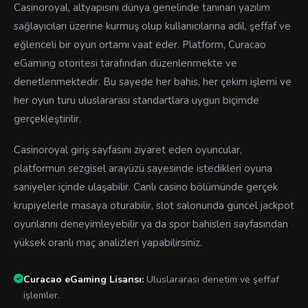
Casinoroyal, altyapısını dünya genelinde tanınan yazılım
sağlayıcıları üzerine kurmuş olup kullanıcılarına adil, şeffaf ve
eğlenceli bir oyun ortamı vaat eder. Platform, Curacao
eGaming otoritesi tarafından düzenlenmekte ve
denetlenmektedir. Bu sayede her bahis, her çekim işlemi ve
her oyun turu uluslararası standartlara uygun biçimde
gerçekleştirilir.
Casinoroyal giriş sayfasını ziyaret eden oyuncular,
platformun sezgisel arayüzü sayesinde istedikleri oyuna
saniyeler içinde ulaşabilir. Canlı casino bölümünde gerçek
krupiyelerle masaya oturabilir, slot salonunda güncel jackpot
oyunlarını deneyimleyebilir ya da spor bahisleri sayfasından
yüksek oranlı maç analizleri yapabilirsiniz.
Curacao eGaming Lisansı:
Uluslararası denetim ve şeffaf
işlemler.