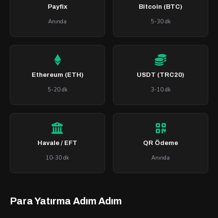
Payfix
Bitcoin (BTC)
Anında
5-30 dk
Ethereum (ETH)
USDT (TRC20)
5-20 dk
3-10 dk
Havale / EFT
QR Ödeme
10-30 dk
Anında
Para Yatırma Adım Adım