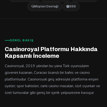
Müşteri Desteği
SSS
GENEL BAKIŞ
Casinoroyal Platformu Hakkında
Kapsamlı İnceleme
Casinoroyal, 2019 yılından bu yana Türk oyuncuların
güvenini kazanan, Curacao lisanslı bir bahis ve casino
platformudur. Casinoroyal giriş adresiyle platforma erişen
üyeler; spor bahisleri, canlı casino masaları, slot oyunları ve
özel turnuvalar gibi geniş bir içerik yelpazesine kavuşur.