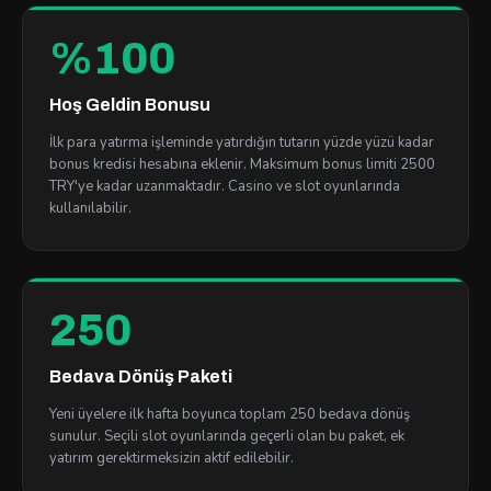
%100
Hoş Geldin Bonusu
İlk para yatırma işleminde yatırdığın tutarın yüzde yüzü kadar
bonus kredisi hesabına eklenir. Maksimum bonus limiti 2500
TRY'ye kadar uzanmaktadır. Casino ve slot oyunlarında
kullanılabilir.
250
Bedava Dönüş Paketi
Yeni üyelere ilk hafta boyunca toplam 250 bedava dönüş
sunulur. Seçili slot oyunlarında geçerli olan bu paket, ek
yatırım gerektirmeksizin aktif edilebilir.