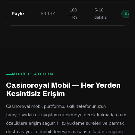
100
5-10
50 TRY
Payfix
Ücret
TRY
dakika
MOBIL PLATFORM
Casinoroyal Mobil — Her Yerden
Kesintisiz Erişim
Casinoroyal mobil platformu, akıllı telefonunuzun
tarayıcısından ek uygulama indirmeye gerek kalmadan tüm
özelliklere erişim sağlar. Hızlı yükleme süreleri ve parmak
dostu arayüz ile mobil deneyim masaüstü kadar zengindir.