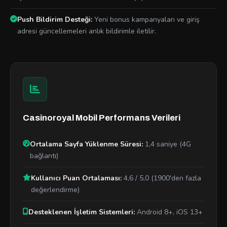
Push Bildirim Desteği:
Yeni bonus kampanyaları ve giriş
adresi güncellemeleri anlık bildirimle iletilir.
Casinoroyal Mobil Performans Verileri
Ortalama Sayfa Yüklenme Süresi:
1,4 saniye (4G
bağlantı)
Kullanıcı Puan Ortalaması:
4,6 / 5,0 (1900'den fazla
değerlendirme)
Desteklenen İşletim Sistemleri:
Android 8+, iOS 13+