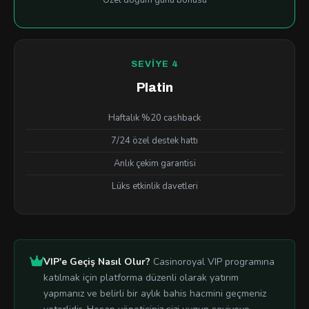
SEVIYE 4
Platin
Haftalık %20 cashback
7/24 özel destek hattı
Anlık çekim garantisi
Lüks etkinlik davetleri
VIP'e Geçiş Nasıl Olur?
Casinoroyal VIP programına
katılmak için platforma düzenli olarak yatırım
yapmanız ve belirli bir aylık bahis hacmini geçmeniz