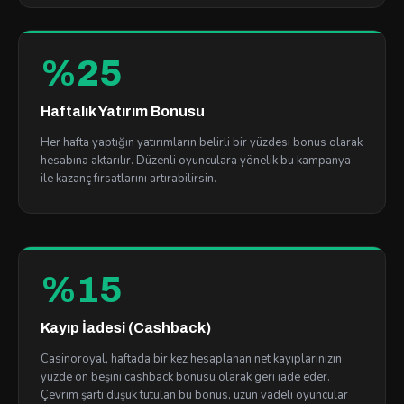
%25
Haftalık Yatırım Bonusu
Her hafta yaptığın yatırımların belirli bir yüzdesi bonus olarak
hesabına aktarılır. Düzenli oyunculara yönelik bu kampanya
ile kazanç fırsatlarını artırabilirsin.
%15
Kayıp İadesi (Cashback)
Casinoroyal, haftada bir kez hesaplanan net kayıplarınızın
yüzde on beşini cashback bonusu olarak geri iade eder.
Çevrim şartı düşük tutulan bu bonus, uzun vadeli oyuncular