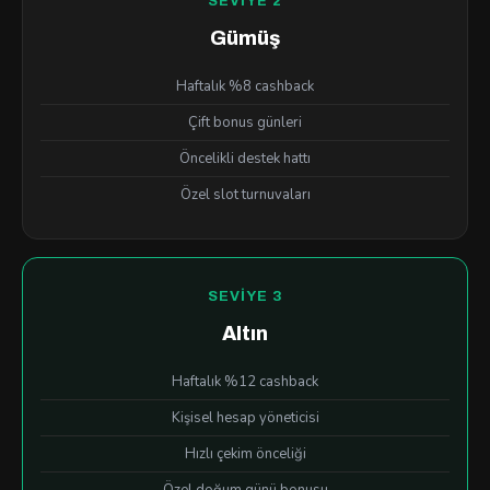
SEVIYE 2
Gümüş
Haftalık %8 cashback
Çift bonus günleri
Öncelikli destek hattı
Özel slot turnuvaları
SEVIYE 3
Altın
Haftalık %12 cashback
Kişisel hesap yöneticisi
Hızlı çekim önceliği
Özel doğum günü bonusu