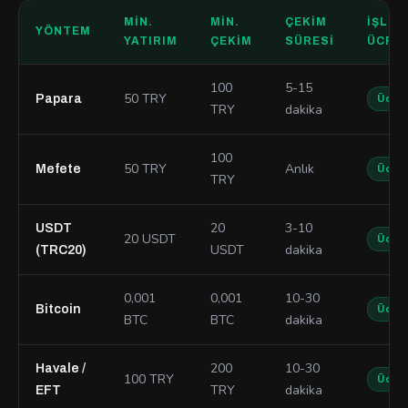
MIN.
MIN.
ÇEKIM
İŞLEM
YÖNTEM
YATIRIM
ÇEKIM
SÜRESI
ÜCRET
100
5-15
50 TRY
Papara
Ücret
TRY
dakika
100
50 TRY
Anlık
Mefete
Ücret
TRY
20
3-10
USDT
20 USDT
Ücret
USDT
dakika
(TRC20)
0,001
0,001
10-30
Bitcoin
Ücret
BTC
BTC
dakika
200
10-30
Havale /
100 TRY
Ücret
TRY
dakika
EFT