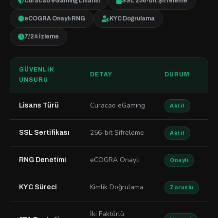
Curacao eGaming Lisansı
SSL 256-bit Şifreleme
eCOGRA Onaylı RNG
KYC Doğrulama
7/24 İzleme
GÜVENLIK
DETAY
DURUM
UNSURU
Curacao eGaming
Lisans Türü
Aktif
256-bit Şifreleme
SSL Sertifikası
Aktif
eCOGRA Onaylı
RNG Denetimi
Onaylı
Kimlik Doğrulama
KYC Süreci
Zorunlu
İki Faktörlü