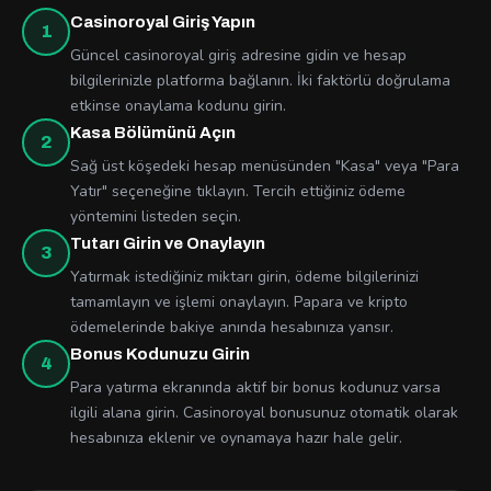
Casinoroyal Giriş Yapın
1
Güncel casinoroyal giriş adresine gidin ve hesap
bilgilerinizle platforma bağlanın. İki faktörlü doğrulama
etkinse onaylama kodunu girin.
Kasa Bölümünü Açın
2
Sağ üst köşedeki hesap menüsünden "Kasa" veya "Para
Yatır" seçeneğine tıklayın. Tercih ettiğiniz ödeme
yöntemini listeden seçin.
Tutarı Girin ve Onaylayın
3
Yatırmak istediğiniz miktarı girin, ödeme bilgilerinizi
tamamlayın ve işlemi onaylayın. Papara ve kripto
ödemelerinde bakiye anında hesabınıza yansır.
Bonus Kodunuzu Girin
4
Para yatırma ekranında aktif bir bonus kodunuz varsa
ilgili alana girin. Casinoroyal bonusunuz otomatik olarak
hesabınıza eklenir ve oynamaya hazır hale gelir.