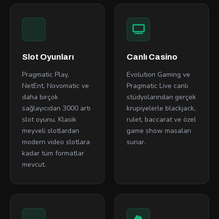
Slot Oyunları
Canlı Casino
Pragmatic Play,
Evolution Gaming ve
NetEnt, Novomatic ve
Pragmatic Live canlı
daha birçok
stüdyolarından gerçek
sağlayıcıdan 3000 artı
krupiyelerle blackjack,
slot oyunu. Klasik
rulet, baccarat ve özel
meyveli slotlardan
game show masaları
modern video slotlara
sunar.
kadar tüm formatlar
mevcut.