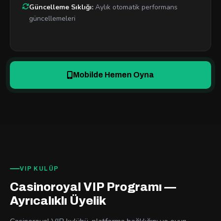
Güncelleme Sıklığı:
Aylık otomatik performans
güncellemeleri
Mobilde Hemen Oyna
VIP KULÜP
Casinoroyal VIP Programı —
Ayrıcalıklı Üyelik