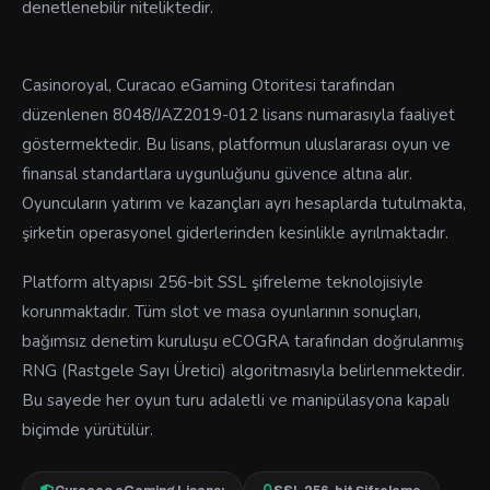
denetlenebilir niteliktedir.
Casinoroyal, Curacao eGaming Otoritesi tarafından
düzenlenen 8048/JAZ2019-012 lisans numarasıyla faaliyet
göstermektedir. Bu lisans, platformun uluslararası oyun ve
finansal standartlara uygunluğunu güvence altına alır.
Oyuncuların yatırım ve kazançları ayrı hesaplarda tutulmakta,
şirketin operasyonel giderlerinden kesinlikle ayrılmaktadır.
Platform altyapısı 256-bit SSL şifreleme teknolojisiyle
korunmaktadır. Tüm slot ve masa oyunlarının sonuçları,
bağımsız denetim kuruluşu eCOGRA tarafından doğrulanmış
RNG (Rastgele Sayı Üretici) algoritmasıyla belirlenmektedir.
Bu sayede her oyun turu adaletli ve manipülasyona kapalı
biçimde yürütülür.