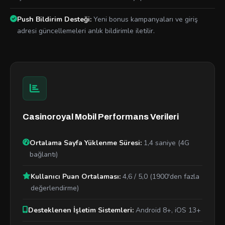
Push Bildirim Desteği:
Yeni bonus kampanyaları ve giriş
adresi güncellemeleri anlık bildirimle iletilir.
Casinoroyal Mobil Performans Verileri
Ortalama Sayfa Yüklenme Süresi:
1,4 saniye (4G
bağlantı)
Kullanıcı Puan Ortalaması:
4,6 / 5,0 (1900'den fazla
değerlendirme)
Desteklenen İşletim Sistemleri:
Android 8+, iOS 13+