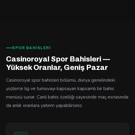
SPOR BAHISLERI
Casinoroyal Spor Bahisleri —
Yüksek Oranlar, Geniş Pazar
Casinoroyal spor bahisleri bölümü, dünya genelindeki
yüzlerce lig ve turnuvayı kapsayan kapsamlı bir bahis
menüsü sunar. Canlı bahis özelliği sayesinde maç esnasında
da anlık oranlara yatırım yapabilirsiniz.