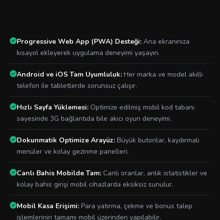
Progressive Web App (PWA) Desteği:
Ana ekranınıza
kısayol ekleyerek uygulama deneyimi yaşayın.
Android ve iOS Tam Uyumluluk:
Her marka ve model akıllı
telefon ile tabletlerde sorunsuz çalışır.
Hızlı Sayfa Yüklemesi:
Optimize edilmiş mobil kod tabanı
sayesinde 3G bağlantıda bile akıcı oyun deneyimi.
Dokunmatik Optimize Arayüz:
Büyük butonlar, kaydırmalı
menüler ve kolay gezinme panelleri.
Canlı Bahis Mobilde Tam:
Canlı oranlar, anlık istatistikler ve
kolay bahis girişi mobil cihazlarda eksiksiz sunulur.
Mobil Kasa Erişimi:
Para yatırma, çekme ve bonus talep
işlemlerinin tamamı mobil üzerinden yapılabilir.