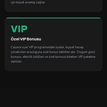
için büyük avantaj sağlar.
VIP
Özel VIP Bonusu
Casinoroyal VIP programındaki üyeler, kişisel hesap
yöneticileri aracılığıyla özel bonus teklifleri alır. Doğum günü
bonusu, etkinlik ödülleri ve özel turnuva biletleri VIP paketine
dahildir.