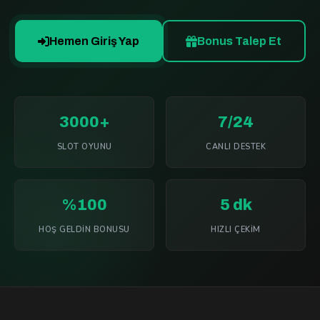
Hemen Giriş Yap
Bonus Talep Et
3000+
7/24
SLOT OYUNU
CANLI DESTEK
%100
5 dk
HOŞ GELDIN BONUSU
HIZLI ÇEKIM