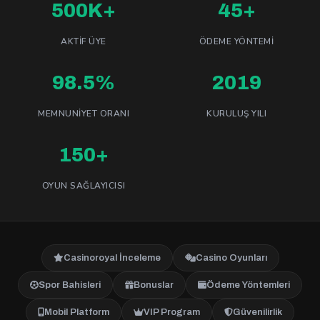
500K+
45+
AKTIF ÜYE
ÖDEME YÖNTEMI
98.5%
2019
MEMNUNIYET ORANI
KURULUŞ YILI
150+
OYUN SAĞLAYICISI
Casinoroyal İnceleme
Casino Oyunları
Spor Bahisleri
Bonuslar
Ödeme Yöntemleri
Mobil Platform
VIP Program
Güvenilirlik