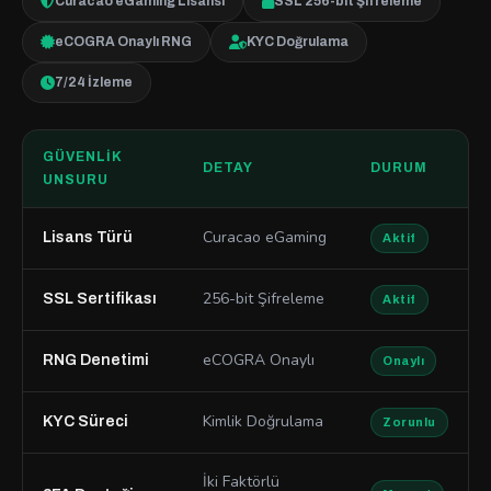
Curacao eGaming Lisansı
SSL 256-bit Şifreleme
eCOGRA Onaylı RNG
KYC Doğrulama
7/24 İzleme
GÜVENLIK
DETAY
DURUM
UNSURU
Curacao eGaming
Lisans Türü
Aktif
256-bit Şifreleme
SSL Sertifikası
Aktif
eCOGRA Onaylı
RNG Denetimi
Onaylı
Kimlik Doğrulama
KYC Süreci
Zorunlu
İki Faktörlü