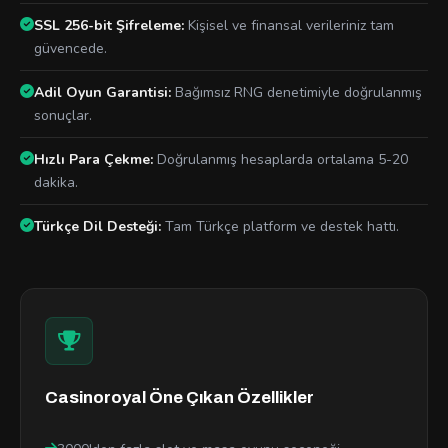
SSL 256-bit Şifreleme:
Kişisel ve finansal verileriniz tam
güvencede.
Adil Oyun Garantisi:
Bağımsız RNG denetimiyle doğrulanmış
sonuçlar.
Hızlı Para Çekme:
Doğrulanmış hesaplarda ortalama 5-20
dakika.
Türkçe Dil Desteği:
Tam Türkçe platform ve destek hattı.
Casinoroyal Öne Çıkan Özellikler