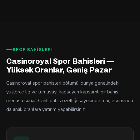
SPOR BAHISLERI
Casinoroyal Spor Bahisleri —
Yüksek Oranlar, Geniş Pazar
Casinoroyal spor bahisleri bölümü, dünya genelindeki
yüzlerce lig ve turnuvayı kapsayan kapsamlı bir bahis
menüsü sunar. Canlı bahis özelliği sayesinde maç esnasında
da anlık oranlara yatırım yapabilirsiniz.