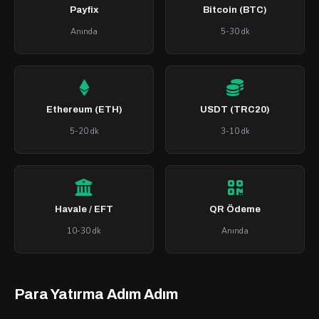
Payfix
Bitcoin (BTC)
Anında
5-30 dk
Ethereum (ETH)
USDT (TRC20)
5-20 dk
3-10 dk
Havale / EFT
QR Ödeme
10-30 dk
Anında
Para Yatırma Adım Adım