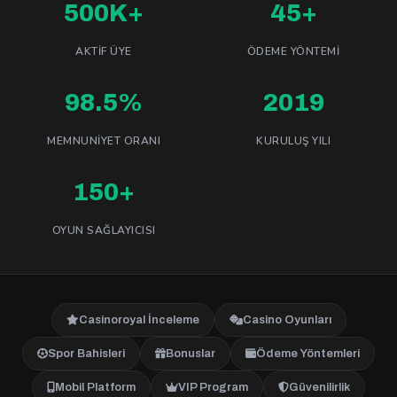
500K+
45+
AKTIF ÜYE
ÖDEME YÖNTEMI
98.5%
2019
MEMNUNIYET ORANI
KURULUŞ YILI
150+
OYUN SAĞLAYICISI
Casinoroyal İnceleme
Casino Oyunları
Spor Bahisleri
Bonuslar
Ödeme Yöntemleri
Mobil Platform
VIP Program
Güvenilirlik