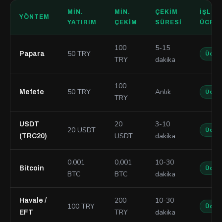
MIN.
MIN.
ÇEKIM
İŞLEM
YÖNTEM
YATIRIM
ÇEKIM
SÜRESI
ÜCRET
100
5-15
50 TRY
Papara
Ücret
TRY
dakika
100
50 TRY
Anlık
Mefete
Ücret
TRY
20
3-10
USDT
20 USDT
Ücret
USDT
dakika
(TRC20)
0,001
0,001
10-30
Bitcoin
Ücret
BTC
BTC
dakika
200
10-30
Havale /
100 TRY
Ücret
TRY
dakika
EFT