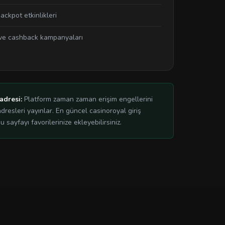
ackpot etkinlikleri
 ve cashback kampanyaları
adresi:
Platform zaman zaman erişim engellerini
dresleri yayınlar. En güncel casinoroyal giriş
 sayfayı favorilerinize ekleyebilirsiniz.