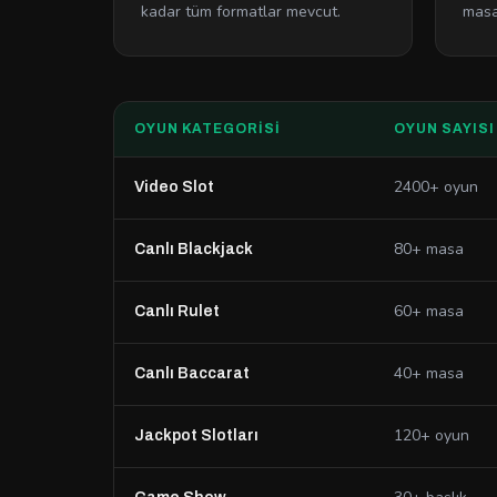
kadar tüm formatlar mevcut.
masa
OYUN KATEGORISI
OYUN SAYISI
2400+ oyun
Video Slot
80+ masa
Canlı Blackjack
60+ masa
Canlı Rulet
40+ masa
Canlı Baccarat
120+ oyun
Jackpot Slotları