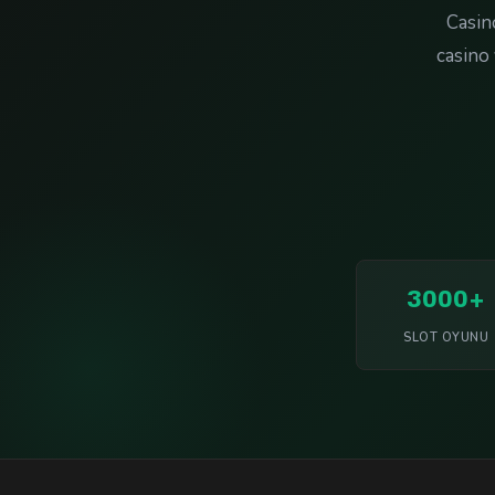
Casino
casino 
3000+
SLOT OYUNU