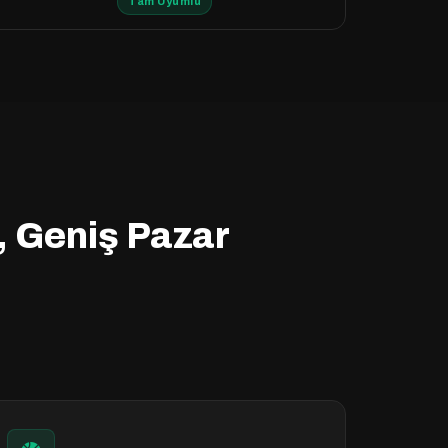
Tam Uyumlu
, Geniş Pazar