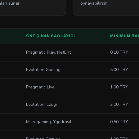
ları sunar.
oynayabilirsin.
ÖNE ÇIKAN SAĞLAYICI
MINIMUM BA
Pragmatic Play, NetEnt
0,10 TRY
Evolution Gaming
5,00 TRY
Pragmatic Live
1,00 TRY
Evolution, Ezugi
2,00 TRY
Microgaming, Yggdrasil
0,50 TRY