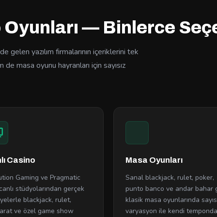
 Oyunları — Binlerce Se
 gelen yazılım firmalarının içeriklerini tek
em de masa oyunu hayranları için sayısız
lı Casino
Masa Oyunları
ution Gaming ve Pragmatic
Sanal blackjack, rulet, poker,
 canlı stüdyolarından gerçek
punto banco ve andar bahar g
yelerle blackjack, rulet,
klasik masa oyunlarında sayıs
arat ve özel game show
varyasyon ile kendi tempond