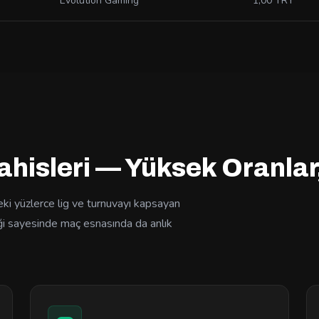
Evolution Gaming
1,00 TRY
ahisleri — Yüksek Oranlar
ki yüzlerce lig ve turnuvayı kapsayan
iği sayesinde maç esnasında da anlık