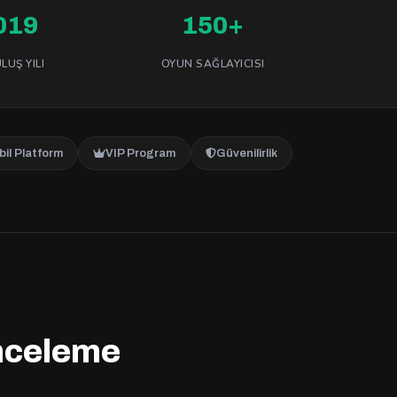
019
150+
LUŞ YILI
OYUN SAĞLAYICISI
il Platform
VIP Program
Güvenilirlik
İnceleme