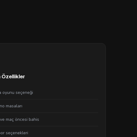
Özellikler
sa oyunu seçeneği
ino masaları
 ve maç öncesi bahis
por seçenekleri