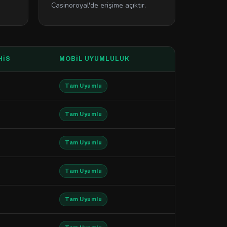
Casinoroyal'de erişime açıktır.
HIS
MOBIL UYUMLULUK
Tam Uyumlu
Tam Uyumlu
Tam Uyumlu
Tam Uyumlu
Tam Uyumlu