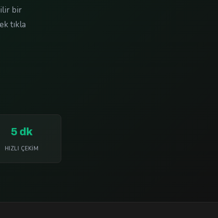
lir bir
ek tıkla
5 dk
HIZLI ÇEKIM