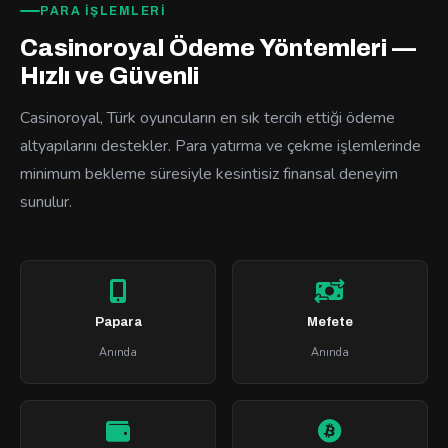
PARA İŞLEMLERI
Casinoroyal Ödeme Yöntemleri —
Hızlı ve Güvenli
Casinoroyal, Türk oyuncuların en sık tercih ettiği ödeme
altyapılarını destekler. Para yatırma ve çekme işlemlerinde
minimum bekleme süresiyle kesintisiz finansal deneyim
sunulur.
Papara
Mefete
Anında
Anında