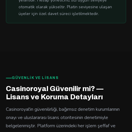
yeterlidir. Hesap yöneticiniz sizi uygun seviyeye
otomatik olarak yükseltir. Platin seviyesine ulaşan
üyeler için özel davet süreci işletilmektedir.
GÜVENLIK VE LISANS
Casinoroyal Güvenilir mi? —
Lisans ve Koruma Detayları
Casinoroyal'in güvenilirliği, bağımsız denetim kurumlarının
onayı ve uluslararası lisans otoritesinin denetimiyle
belgelenmiştir. Platform üzerindeki her işlem şeffaf ve