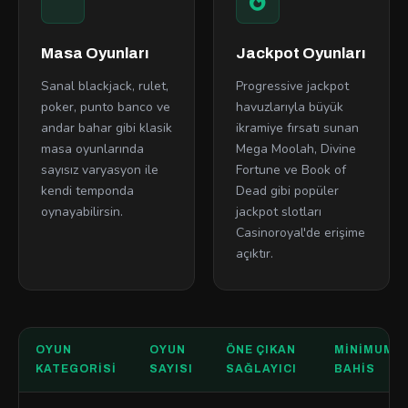
Masa Oyunları
Jackpot Oyunları
Sanal blackjack, rulet,
Progressive jackpot
poker, punto banco ve
havuzlarıyla büyük
andar bahar gibi klasik
ikramiye fırsatı sunan
masa oyunlarında
Mega Moolah, Divine
sayısız varyasyon ile
Fortune ve Book of
kendi temponda
Dead gibi popüler
oynayabilirsin.
jackpot slotları
Casinoroyal'de erişime
açıktır.
OYUN
OYUN
ÖNE ÇIKAN
MINIMUM
KATEGORISI
SAYISI
SAĞLAYICI
BAHIS