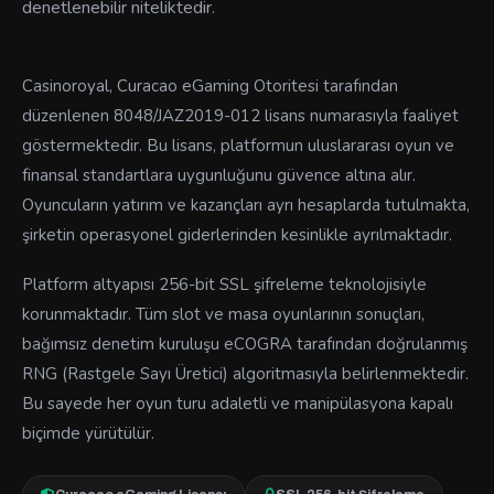
denetlenebilir niteliktedir.
Casinoroyal, Curacao eGaming Otoritesi tarafından
düzenlenen 8048/JAZ2019-012 lisans numarasıyla faaliyet
göstermektedir. Bu lisans, platformun uluslararası oyun ve
finansal standartlara uygunluğunu güvence altına alır.
Oyuncuların yatırım ve kazançları ayrı hesaplarda tutulmakta,
şirketin operasyonel giderlerinden kesinlikle ayrılmaktadır.
Platform altyapısı 256-bit SSL şifreleme teknolojisiyle
korunmaktadır. Tüm slot ve masa oyunlarının sonuçları,
bağımsız denetim kuruluşu eCOGRA tarafından doğrulanmış
RNG (Rastgele Sayı Üretici) algoritmasıyla belirlenmektedir.
Bu sayede her oyun turu adaletli ve manipülasyona kapalı
biçimde yürütülür.