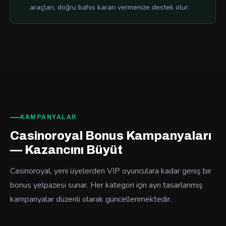
araçları, doğru bahis kararı vermenize destek olur.
KAMPANYALAR
Casinoroyal Bonus Kampanyaları
— Kazancını Büyüt
Casinoroyal, yeni üyelerden VIP oyunculara kadar geniş bir
bonus yelpazesi sunar. Her kategori için ayrı tasarlanmış
kampanyalar düzenli olarak güncellenmektedir.