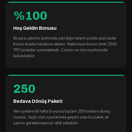
%100
Hoş Geldin Bonusu
İlk para yatırma işleminde yatırdığın tutarın yüzde yüzü kadar
bonus kredisi hesabına eklenir. Maksimum bonus limiti 2500
TRY'ye kadar uzanmaktadır. Casino ve slot oyunlarında
kullanılabilir.
250
Bedava Dönüş Paketi
Yeni üyelere ilk hafta boyunca toplam 250 bedava dönüş
sunulur. Seçili slot oyunlarında geçerli olan bu paket, ek
yatırım gerektirmeksizin aktif edilebilir.