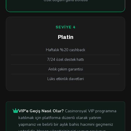
SEVIYE 4
Platin
Haftalık %20 cashback
7/24 özel destek hattı
Anlık çekim garantisi
Lüks etkinlik davetleri
VIP'e Geçiş Nasıl Olur?
Casinoroyal VIP programına
katılmak için platforma düzenli olarak yatırım
yapmanız ve belirli bir aylık bahis hacmini geçmeniz