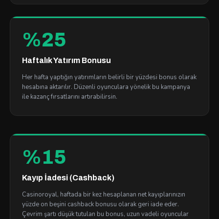
%25
Haftalık Yatırım Bonusu
Her hafta yaptığın yatırımların belirli bir yüzdesi bonus olarak
hesabına aktarılır. Düzenli oyunculara yönelik bu kampanya
ile kazanç fırsatlarını artırabilirsin.
%15
Kayıp İadesi (Cashback)
Casinoroyal, haftada bir kez hesaplanan net kayıplarınızın
yüzde on beşini cashback bonusu olarak geri iade eder.
Çevrim şartı düşük tutulan bu bonus, uzun vadeli oyuncular