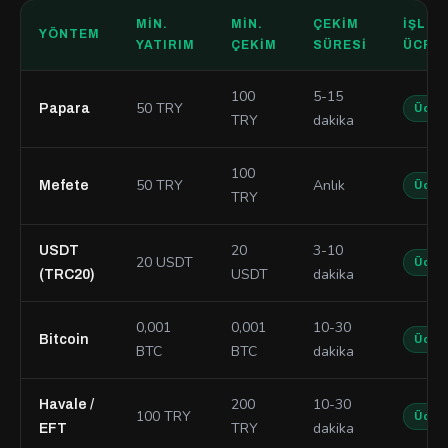
MIN.
MIN.
ÇEKIM
İŞLEM
YÖNTEM
YATIRIM
ÇEKIM
SÜRESI
ÜCRET
100
5-15
50 TRY
Papara
Ücret
TRY
dakika
100
50 TRY
Anlık
Mefete
Ücret
TRY
20
3-10
USDT
20 USDT
Ücret
USDT
dakika
(TRC20)
0,001
0,001
10-30
Bitcoin
Ücret
BTC
BTC
dakika
200
10-30
Havale /
100 TRY
Ücret
TRY
dakika
EFT