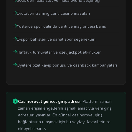
3000'den fazla slot ve masa oyunu seçeneği
Evolution Gaming canlı casino masaları
Yüzlerce spor dalında canlı ve maç öncesi bahis
E-spor bahisleri ve sanal spor seçenekleri
Haftalık turnuvalar ve özel jackpot etkinlikleri
Üyelere özel kayıp bonusu ve cashback kampanyaları
Casinoroyal güncel giriş adresi:
Platform zaman
zaman erişim engellerini aşmak amacıyla yeni giriş
adresleri yayınlar. En güncel casinoroyal giriş
bağlantısına ulaşmak için bu sayfayı favorilerinize
ekleyebilirsiniz.