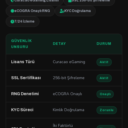
Curacao eGaming Lisansı
SSL 256-bit Şifreleme
eCOGRA Onaylı RNG
KYC Doğrulama
7/24 İzleme
GÜVENLIK
DETAY
DURUM
UNSURU
Curacao eGaming
Lisans Türü
Aktif
256-bit Şifreleme
SSL Sertifikası
Aktif
eCOGRA Onaylı
RNG Denetimi
Onaylı
Kimlik Doğrulama
KYC Süreci
Zorunlu
İki Faktörlü