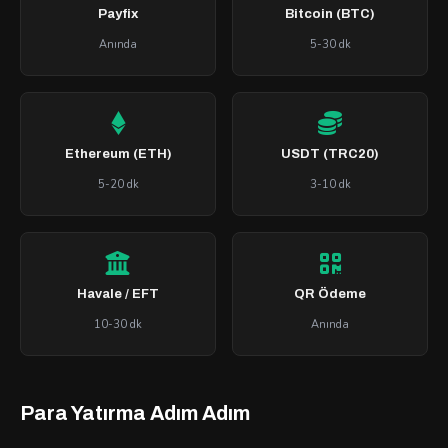
Payfix
Bitcoin (BTC)
Anında
5-30 dk
Ethereum (ETH)
USDT (TRC20)
5-20 dk
3-10 dk
Havale / EFT
QR Ödeme
10-30 dk
Anında
Para Yatırma Adım Adım