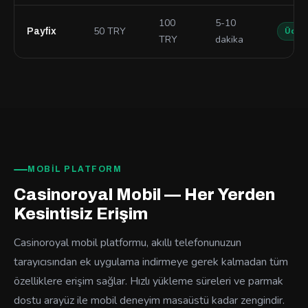
100
5-10
50 TRY
Payfix
Ücret
TRY
dakika
MOBIL PLATFORM
Casinoroyal Mobil — Her Yerden
Kesintisiz Erişim
Casinoroyal mobil platformu, akıllı telefonunuzun
tarayıcısından ek uygulama indirmeye gerek kalmadan tüm
özelliklere erişim sağlar. Hızlı yükleme süreleri ve parmak
dostu arayüz ile mobil deneyim masaüstü kadar zengindir.