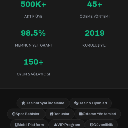
500K+
45+
AKTIF ÜYE
ÖDEME YÖNTEMI
98.5%
2019
MEMNUNIYET ORANI
KURULUŞ YILI
150+
OYUN SAĞLAYICISI
Casinoroyal İnceleme
Casino Oyunları
Spor Bahisleri
Bonuslar
Ödeme Yöntemleri
Mobil Platform
VIP Program
Güvenilirlik