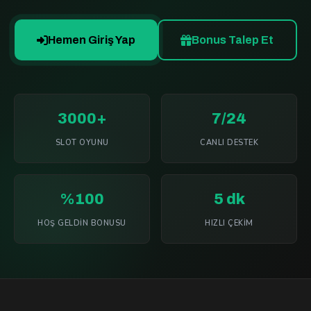
Hemen Giriş Yap
Bonus Talep Et
3000+
7/24
SLOT OYUNU
CANLI DESTEK
%100
5 dk
HOŞ GELDIN BONUSU
HIZLI ÇEKIM