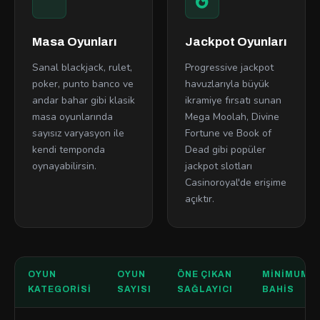
Masa Oyunları
Jackpot Oyunları
Sanal blackjack, rulet,
Progressive jackpot
poker, punto banco ve
havuzlarıyla büyük
andar bahar gibi klasik
ikramiye fırsatı sunan
masa oyunlarında
Mega Moolah, Divine
sayısız varyasyon ile
Fortune ve Book of
kendi temponda
Dead gibi popüler
oynayabilirsin.
jackpot slotları
Casinoroyal'de erişime
açıktır.
OYUN
OYUN
ÖNE ÇIKAN
MINIMUM
KATEGORISI
SAYISI
SAĞLAYICI
BAHIS