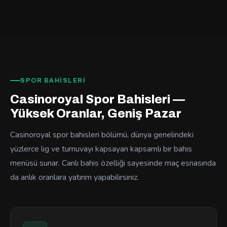
SPOR BAHISLERI
Casinoroyal Spor Bahisleri —
Yüksek Oranlar, Geniş Pazar
Casinoroyal spor bahisleri bölümü, dünya genelindeki
yüzlerce lig ve turnuvayı kapsayan kapsamlı bir bahis
menüsü sunar. Canlı bahis özelliği sayesinde maç esnasında
da anlık oranlara yatırım yapabilirsiniz.