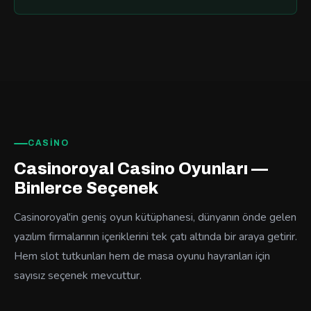
CASINO
Casinoroyal Casino Oyunları —
Binlerce Seçenek
Casinoroyal'in geniş oyun kütüphanesi, dünyanın önde gelen
yazılım firmalarının içeriklerini tek çatı altında bir araya getirir.
Hem slot tutkunları hem de masa oyunu hayranları için
sayısız seçenek mevcuttur.