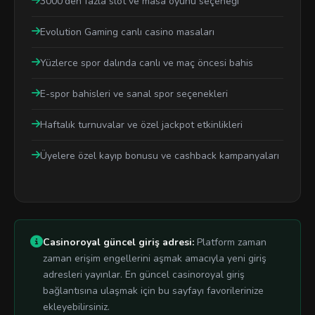
3000'den fazla slot ve masa oyunu seçeneği
Evolution Gaming canlı casino masaları
Yüzlerce spor dalında canlı ve maç öncesi bahis
E-spor bahisleri ve sanal spor seçenekleri
Haftalık turnuvalar ve özel jackpot etkinlikleri
Üyelere özel kayıp bonusu ve cashback kampanyaları
Casinoroyal güncel giriş adresi:
Platform zaman
zaman erişim engellerini aşmak amacıyla yeni giriş
adresleri yayınlar. En güncel casinoroyal giriş
bağlantısına ulaşmak için bu sayfayı favorilerinize
ekleyebilirsiniz.