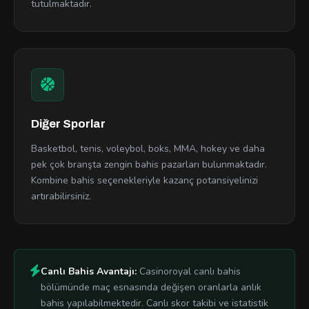
tutulmaktadır.
Diğer Sporlar
Basketbol, tenis, voleybol, boks, MMA, hokey ve daha
pek çok branşta zengin bahis pazarları bulunmaktadır.
Kombine bahis seçenekleriyle kazanç potansiyelinizi
artırabilirsiniz.
Canlı Bahis Avantajı:
Casinoroyal canlı bahis
bölümünde maç esnasında değişen oranlarla anlık
bahis yapılabilmektedir. Canlı skor takibi ve istatistik