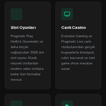
Slot Oyunları
Canlı Casino
Pragmatic Play,
Evolution Gaming ve
NetEnt, Novomatic ve
Pragmatic Live canlı
daha birçok
stüdyolarından gerçek
sağlayıcıdan 3000 artı
krupiyelerle blackjack,
slot oyunu. Klasik
rulet, baccarat ve özel
meyveli slotlardan
game show masaları
modern video slotlara
sunar.
kadar tüm formatlar
mevcut.