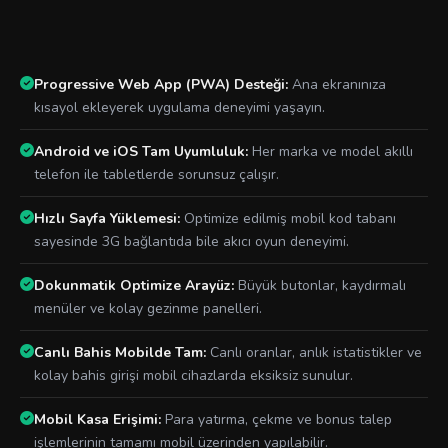
Progressive Web App (PWA) Desteği:
Ana ekranınıza
kısayol ekleyerek uygulama deneyimi yaşayın.
Android ve iOS Tam Uyumluluk:
Her marka ve model akıllı
telefon ile tabletlerde sorunsuz çalışır.
Hızlı Sayfa Yüklemesi:
Optimize edilmiş mobil kod tabanı
sayesinde 3G bağlantıda bile akıcı oyun deneyimi.
Dokunmatik Optimize Arayüz:
Büyük butonlar, kaydırmalı
menüler ve kolay gezinme panelleri.
Canlı Bahis Mobilde Tam:
Canlı oranlar, anlık istatistikler ve
kolay bahis girişi mobil cihazlarda eksiksiz sunulur.
Mobil Kasa Erişimi:
Para yatırma, çekme ve bonus talep
işlemlerinin tamamı mobil üzerinden yapılabilir.