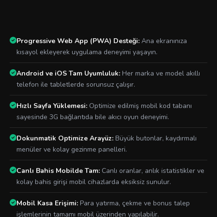
Progressive Web App (PWA) Desteği:
Ana ekranınıza
kısayol ekleyerek uygulama deneyimi yaşayın.
Android ve iOS Tam Uyumluluk:
Her marka ve model akıllı
telefon ile tabletlerde sorunsuz çalışır.
Hızlı Sayfa Yüklemesi:
Optimize edilmiş mobil kod tabanı
sayesinde 3G bağlantıda bile akıcı oyun deneyimi.
Dokunmatik Optimize Arayüz:
Büyük butonlar, kaydırmalı
menüler ve kolay gezinme panelleri.
Canlı Bahis Mobilde Tam:
Canlı oranlar, anlık istatistikler ve
kolay bahis girişi mobil cihazlarda eksiksiz sunulur.
Mobil Kasa Erişimi:
Para yatırma, çekme ve bonus talep
işlemlerinin tamamı mobil üzerinden yapılabilir.