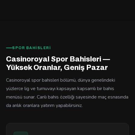
SPOR BAHISLERI
Casinoroyal Spor Bahisleri —
Yüksek Oranlar, Geniş Pazar
Casinoroyal spor bahisleri bölümü, dünya genelindeki
yüzlerce lig ve turnuvayı kapsayan kapsamlı bir bahis
menüsü sunar. Canlı bahis özelliği sayesinde maç esnasında
da anlık oranlara yatırım yapabilirsiniz.