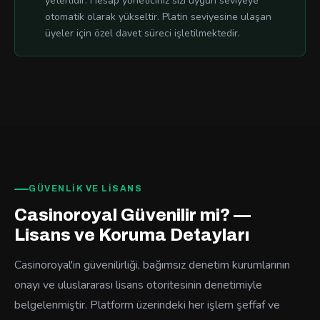
yeterlidir. Hesap yöneticiniz sizi uygun seviyeye
otomatik olarak yükseltir. Platin seviyesine ulaşan
üyeler için özel davet süreci işletilmektedir.
GÜVENLIK VE LISANS
Casinoroyal Güvenilir mi? —
Lisans ve Koruma Detayları
Casinoroyal'in güvenilirliği, bağımsız denetim kurumlarının
onayı ve uluslararası lisans otoritesinin denetimiyle
belgelenmiştir. Platform üzerindeki her işlem şeffaf ve