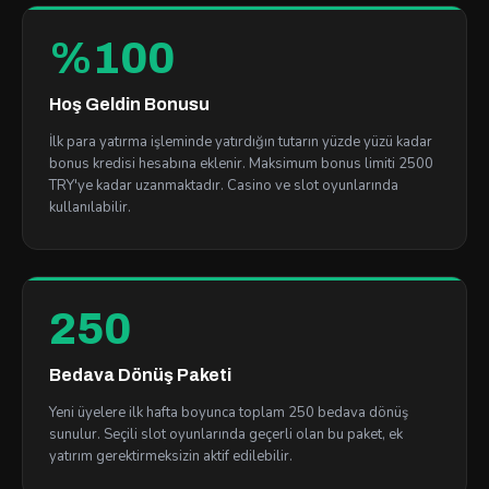
%100
Hoş Geldin Bonusu
İlk para yatırma işleminde yatırdığın tutarın yüzde yüzü kadar
bonus kredisi hesabına eklenir. Maksimum bonus limiti 2500
TRY'ye kadar uzanmaktadır. Casino ve slot oyunlarında
kullanılabilir.
250
Bedava Dönüş Paketi
Yeni üyelere ilk hafta boyunca toplam 250 bedava dönüş
sunulur. Seçili slot oyunlarında geçerli olan bu paket, ek
yatırım gerektirmeksizin aktif edilebilir.