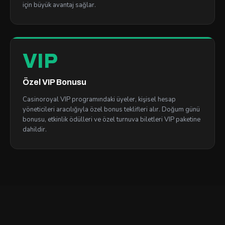
için büyük avantaj sağlar.
VIP
Özel VIP Bonusu
Casinoroyal VIP programındaki üyeler, kişisel hesap
yöneticileri aracılığıyla özel bonus teklifleri alır. Doğum günü
bonusu, etkinlik ödülleri ve özel turnuva biletleri VIP paketine
dahildir.