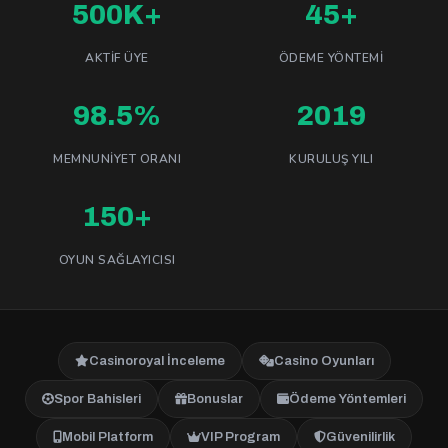
500K+
45+
AKTIF ÜYE
ÖDEME YÖNTEMI
98.5%
2019
MEMNUNIYET ORANI
KURULUŞ YILI
150+
OYUN SAĞLAYICISI
Casinoroyal İnceleme
Casino Oyunları
Spor Bahisleri
Bonuslar
Ödeme Yöntemleri
Mobil Platform
VIP Program
Güvenilirlik