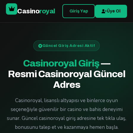
Casino
royal
Giriş Yap
Üye Ol
Güncel Giriş Adresi Aktif
Casinoroyal Giriş
—
Resmi Casinoroyal Güncel
Adres
Casinoroyal, lisanslı altyapısı ve binlerce oyun
seçeneğiyle güvenilir bir casino ve bahis deneyimi
sunar. Güncel casinoroyal giriş adresine tek tıkla ulaş,
bonusunu talep et ve kazanmaya hemen başla.