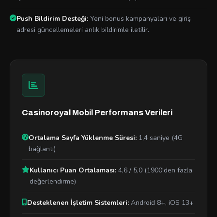
Push Bildirim Desteği:
Yeni bonus kampanyaları ve giriş
adresi güncellemeleri anlık bildirimle iletilir.
Casinoroyal Mobil Performans Verileri
Ortalama Sayfa Yüklenme Süresi:
1,4 saniye (4G
bağlantı)
Kullanıcı Puan Ortalaması:
4,6 / 5,0 (1900'den fazla
değerlendirme)
Desteklenen İşletim Sistemleri:
Android 8+, iOS 13+