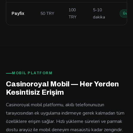
100
5-10
50 TRY
Payfix
Ücret
TRY
dakika
MOBIL PLATFORM
Casinoroyal Mobil — Her Yerden
Kesintisiz Erişim
Casinoroyal mobil platformu, akıllı telefonunuzun
tarayıcısından ek uygulama indirmeye gerek kalmadan tüm
özelliklere erişim sağlar. Hızlı yükleme süreleri ve parmak
dostu arayüz ile mobil deneyim masaüstü kadar zengindir.