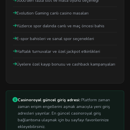
3000'den fazla slot ve masa oyunu seçeneği
Evolution Gaming canlı casino masaları
Yüzlerce spor dalında canlı ve maç öncesi bahis
E-spor bahisleri ve sanal spor seçenekleri
Haftalık turnuvalar ve özel jackpot etkinlikleri
Üyelere özel kayıp bonusu ve cashback kampanyaları
Casinoroyal güncel giriş adresi:
Platform zaman
zaman erişim engellerini aşmak amacıyla yeni giriş
adresleri yayınlar. En güncel casinoroyal giriş
bağlantısına ulaşmak için bu sayfayı favorilerinize
ekleyebilirsiniz.