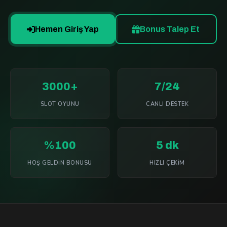
Hemen Giriş Yap
Bonus Talep Et
3000+
7/24
SLOT OYUNU
CANLI DESTEK
%100
5 dk
HOŞ GELDIN BONUSU
HIZLI ÇEKIM