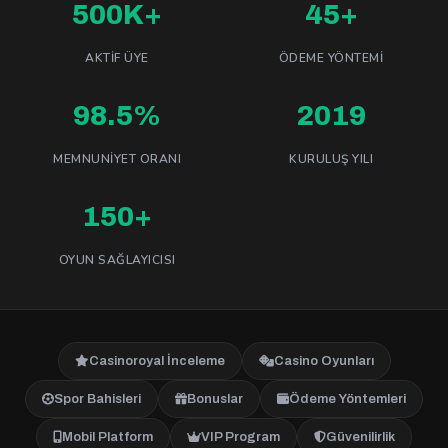
500K+
45+
AKTIF ÜYE
ÖDEME YÖNTEMI
98.5%
2019
MEMNUNIYET ORANI
KURULUŞ YILI
150+
OYUN SAĞLAYICISI
Casinoroyal İnceleme
Casino Oyunları
Spor Bahisleri
Bonuslar
Ödeme Yöntemleri
Mobil Platform
VIP Program
Güvenilirlik