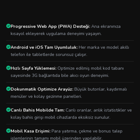
Progressive Web App (PWA) Desteği:
Ana ekranınıza
kısayol ekleyerek uygulama deneyimi yaşayın.
Android ve iOS Tam Uyumluluk:
Her marka ve model akıllı
telefon ile tabletlerde sorunsuz çalışır.
Hızlı Sayfa Yüklemesi:
Optimize edilmiş mobil kod tabanı
sayesinde 3G bağlantıda bile akıcı oyun deneyimi.
Dokunmatik Optimize Arayüz:
Büyük butonlar, kaydırmalı
menüler ve kolay gezinme panelleri.
Canlı Bahis Mobilde Tam:
Canlı oranlar, anlık istatistikler ve
kolay bahis girişi mobil cihazlarda eksiksiz sunulur.
Mobil Kasa Erişimi:
Para yatırma, çekme ve bonus talep
işlemlerinin tamamı mobil üzerinden yapılabilir.