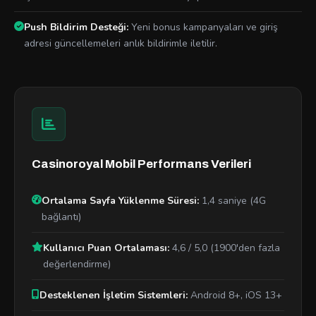
Push Bildirim Desteği:
Yeni bonus kampanyaları ve giriş
adresi güncellemeleri anlık bildirimle iletilir.
Casinoroyal Mobil Performans Verileri
Ortalama Sayfa Yüklenme Süresi:
1,4 saniye (4G
bağlantı)
Kullanıcı Puan Ortalaması:
4,6 / 5,0 (1900'den fazla
değerlendirme)
Desteklenen İşletim Sistemleri:
Android 8+, iOS 13+