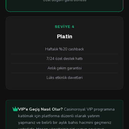
SEVIYE 4
Platin
Haftalık %20 cashback
7/24 özel destek hattı
Anlık çekim garantisi
Lüks etkinlik davetleri
VIP'e Geçiş Nasıl Olur?
Casinoroyal VIP programına
katılmak için platforma düzenli olarak yatırım
yapmanız ve belirli bir aylık bahis hacmini geçmeniz