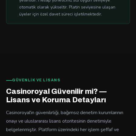
yeterlidir. Hesap yöneticiniz sizi uygun seviyeye
otomatik olarak yükseltir. Platin seviyesine ulaşan
üyeler için özel davet süreci işletilmektedir.
GÜVENLIK VE LISANS
Casinoroyal Güvenilir mi? —
Lisans ve Koruma Detayları
Casinoroyal'in güvenilirliği, bağımsız denetim kurumlarının
onayı ve uluslararası lisans otoritesinin denetimiyle
belgelenmiştir. Platform üzerindeki her işlem şeffaf ve