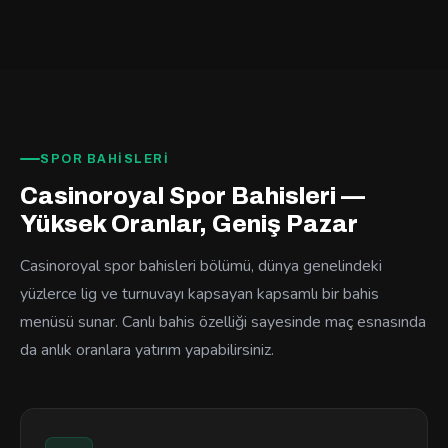
SPOR BAHISLERI
Casinoroyal Spor Bahisleri —
Yüksek Oranlar, Geniş Pazar
Casinoroyal spor bahisleri bölümü, dünya genelindeki
yüzlerce lig ve turnuvayı kapsayan kapsamlı bir bahis
menüsü sunar. Canlı bahis özelliği sayesinde maç esnasında
da anlık oranlara yatırım yapabilirsiniz.