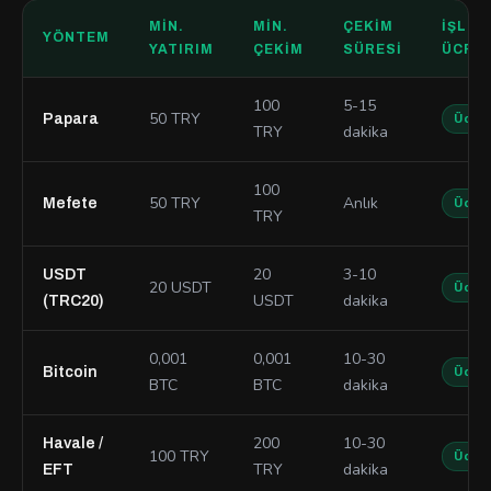
MIN.
MIN.
ÇEKIM
İŞLEM
YÖNTEM
YATIRIM
ÇEKIM
SÜRESI
ÜCRET
100
5-15
50 TRY
Papara
Ücret
TRY
dakika
100
50 TRY
Anlık
Mefete
Ücret
TRY
20
3-10
USDT
20 USDT
Ücret
USDT
dakika
(TRC20)
0,001
0,001
10-30
Bitcoin
Ücret
BTC
BTC
dakika
200
10-30
Havale /
100 TRY
Ücret
TRY
dakika
EFT