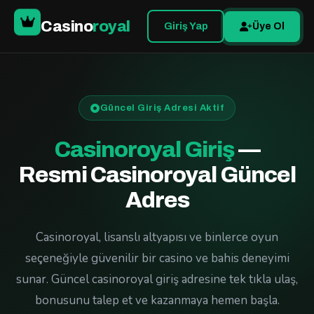
Casino
royal
Giriş Yap
Üye Ol
Güncel Giriş Adresi Aktif
Casinoroyal Giriş
—
Resmi Casinoroyal Güncel
Adres
Casinoroyal, lisanslı altyapısı ve binlerce oyun
seçeneğiyle güvenilir bir casino ve bahis deneyimi
sunar. Güncel casinoroyal giriş adresine tek tıkla ulaş,
bonusunu talep et ve kazanmaya hemen başla.