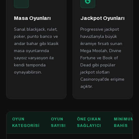
Masa Oyunları
Jackpot Oyunları
Sanal blackjack, rulet,
Progressive jackpot
poker, punto banco ve
havuzlarıyla büyük
andar bahar gibi klasik
ikramiye fırsatı sunan
masa oyunlarında
Mega Moolah, Divine
sayısız varyasyon ile
Fortune ve Book of
kendi temponda
Dead gibi popüler
oynayabilirsin.
jackpot slotları
Casinoroyal'de erişime
açıktır.
OYUN
OYUN
ÖNE ÇIKAN
MINIMUM
KATEGORISI
SAYISI
SAĞLAYICI
BAHIS