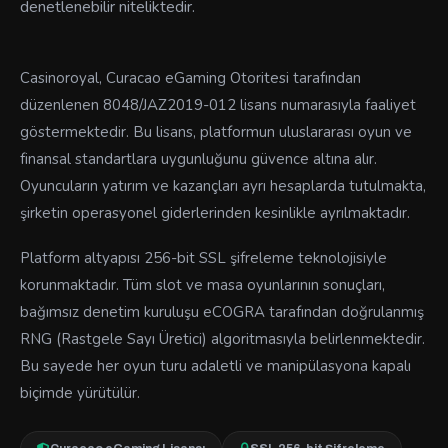
denetlenebilir niteliktedir.
Casinoroyal, Curacao eGaming Otoritesi tarafından
düzenlenen 8048/JAZ2019-012 lisans numarasıyla faaliyet
göstermektedir. Bu lisans, platformun uluslararası oyun ve
finansal standartlara uygunluğunu güvence altına alır.
Oyuncuların yatırım ve kazançları ayrı hesaplarda tutulmakta,
şirketin operasyonel giderlerinden kesinlikle ayrılmaktadır.
Platform altyapısı 256-bit SSL şifreleme teknolojisiyle
korunmaktadır. Tüm slot ve masa oyunlarının sonuçları,
bağımsız denetim kuruluşu eCOGRA tarafından doğrulanmış
RNG (Rastgele Sayı Üretici) algoritmasıyla belirlenmektedir.
Bu sayede her oyun turu adaletli ve manipülasyona kapalı
biçimde yürütülür.