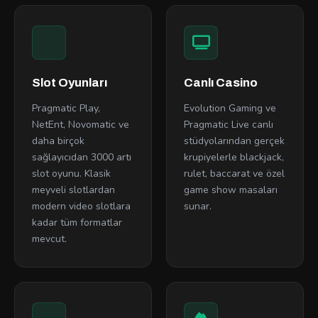
Slot Oyunları
Canlı Casino
Pragmatic Play,
Evolution Gaming ve
NetEnt, Novomatic ve
Pragmatic Live canlı
daha birçok
stüdyolarından gerçek
sağlayıcıdan 3000 artı
krupiyelerle blackjack,
slot oyunu. Klasik
rulet, baccarat ve özel
meyveli slotlardan
game show masaları
modern video slotlara
sunar.
kadar tüm formatlar
mevcut.