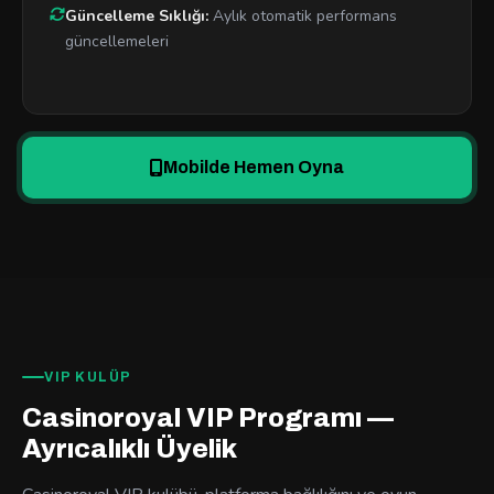
Güncelleme Sıklığı:
Aylık otomatik performans
güncellemeleri
Mobilde Hemen Oyna
VIP KULÜP
Casinoroyal VIP Programı —
Ayrıcalıklı Üyelik