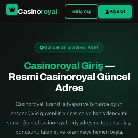
Casino
royal
Giriş Yap
Üye Ol
Güncel Giriş Adresi Aktif
Casinoroyal Giriş
—
Resmi Casinoroyal Güncel
Adres
Casinoroyal, lisanslı altyapısı ve binlerce oyun
seçeneğiyle güvenilir bir casino ve bahis deneyimi
sunar. Güncel casinoroyal giriş adresine tek tıkla ulaş,
bonusunu talep et ve kazanmaya hemen başla.