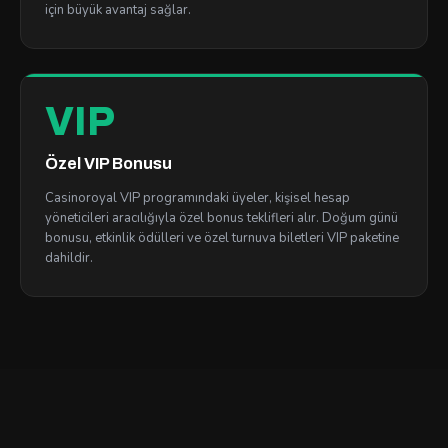
için büyük avantaj sağlar.
VIP
Özel VIP Bonusu
Casinoroyal VIP programındaki üyeler, kişisel hesap
yöneticileri aracılığıyla özel bonus teklifleri alır. Doğum günü
bonusu, etkinlik ödülleri ve özel turnuva biletleri VIP paketine
dahildir.