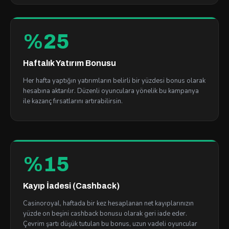
%25
Haftalık Yatırım Bonusu
Her hafta yaptığın yatırımların belirli bir yüzdesi bonus olarak
hesabına aktarılır. Düzenli oyunculara yönelik bu kampanya
ile kazanç fırsatlarını artırabilirsin.
%15
Kayıp İadesi (Cashback)
Casinoroyal, haftada bir kez hesaplanan net kayıplarınızın
yüzde on beşini cashback bonusu olarak geri iade eder.
Çevrim şartı düşük tutulan bu bonus, uzun vadeli oyuncular