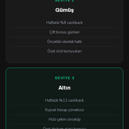
SEVIYE 2
Gümüş
Haftalık %8 cashback
Çift bonus günleri
Öncelikli destek hattı
Özel slot turnuvaları
SEVIYE 3
Altın
Haftalık %12 cashback
Kişisel hesap yöneticisi
Hızlı çekim önceliği
Özel doğum günü bonusu