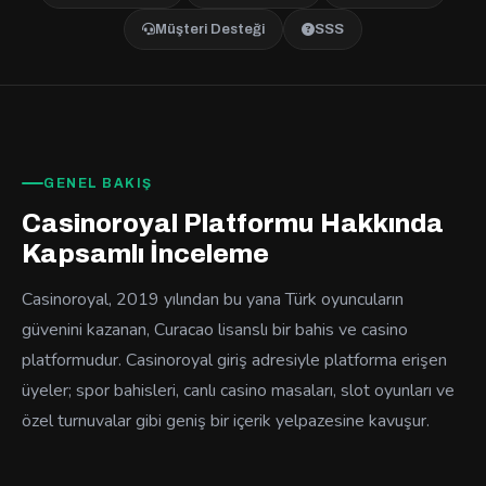
Müşteri Desteği
SSS
GENEL BAKIŞ
Casinoroyal Platformu Hakkında
Kapsamlı İnceleme
Casinoroyal, 2019 yılından bu yana Türk oyuncuların
güvenini kazanan, Curacao lisanslı bir bahis ve casino
platformudur. Casinoroyal giriş adresiyle platforma erişen
üyeler; spor bahisleri, canlı casino masaları, slot oyunları ve
özel turnuvalar gibi geniş bir içerik yelpazesine kavuşur.