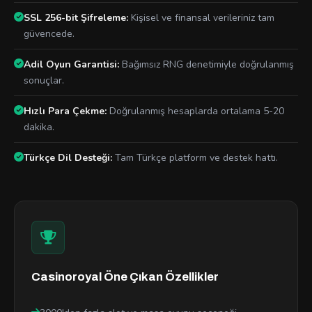
SSL 256-bit Şifreleme:
Kişisel ve finansal verileriniz tam
güvencede.
Adil Oyun Garantisi:
Bağımsız RNG denetimiyle doğrulanmış
sonuçlar.
Hızlı Para Çekme:
Doğrulanmış hesaplarda ortalama 5-20
dakika.
Türkçe Dil Desteği:
Tam Türkçe platform ve destek hattı.
Casinoroyal Öne Çıkan Özellikler