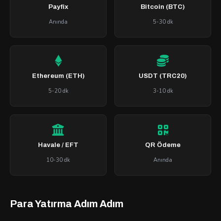
Payfix
Bitcoin (BTC)
Anında
5-30 dk
Ethereum (ETH)
USDT (TRC20)
5-20 dk
3-10 dk
Havale / EFT
QR Ödeme
10-30 dk
Anında
Para Yatırma Adım Adım