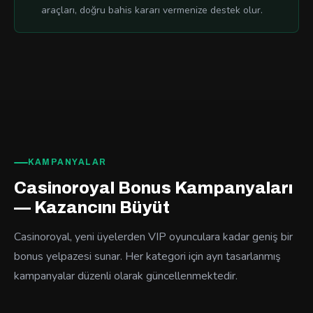
araçları, doğru bahis kararı vermenize destek olur.
KAMPANYALAR
Casinoroyal Bonus Kampanyaları
— Kazancını Büyüt
Casinoroyal, yeni üyelerden VIP oyunculara kadar geniş bir
bonus yelpazesi sunar. Her kategori için ayrı tasarlanmış
kampanyalar düzenli olarak güncellenmektedir.