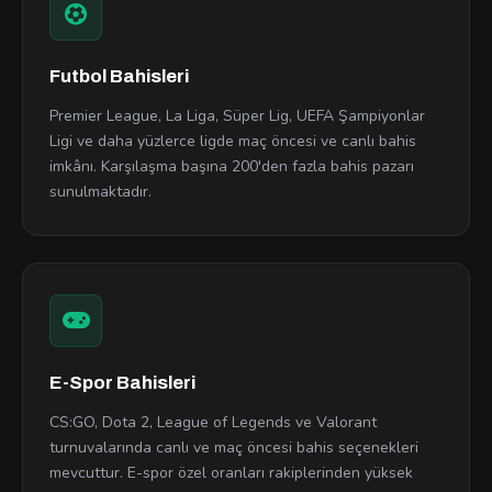
Futbol Bahisleri
Premier League, La Liga, Süper Lig, UEFA Şampiyonlar
Ligi ve daha yüzlerce ligde maç öncesi ve canlı bahis
imkânı. Karşılaşma başına 200'den fazla bahis pazarı
sunulmaktadır.
E-Spor Bahisleri
CS:GO, Dota 2, League of Legends ve Valorant
turnuvalarında canlı ve maç öncesi bahis seçenekleri
mevcuttur. E-spor özel oranları rakiplerinden yüksek