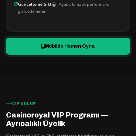
Güncelleme Sıklığı:
Aylık otomatik performans
güncellemeleri
Mobilde Hemen Oyna
VIP KULÜP
Casinoroyal VIP Programı —
Ayrıcalıklı Üyelik