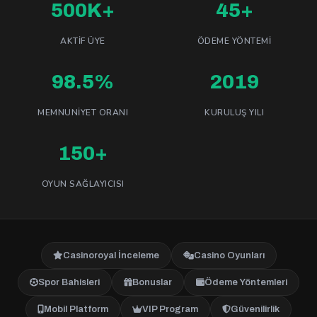
500K+
45+
AKTIF ÜYE
ÖDEME YÖNTEMI
98.5%
2019
MEMNUNIYET ORANI
KURULUŞ YILI
150+
OYUN SAĞLAYICISI
Casinoroyal İnceleme
Casino Oyunları
Spor Bahisleri
Bonuslar
Ödeme Yöntemleri
Mobil Platform
VIP Program
Güvenilirlik