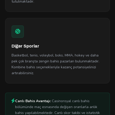
tutulmaktadır.
Diğer Sporlar
Basketbol, tenis, voleybol, boks, MMA, hokey ve daha
pek çok branşta zengin bahis pazarları bulunmaktadır.
Kombine bahis seçenekleriyle kazanç potansiyelinizi
artırabilirsiniz.
Canlı Bahis Avantajı:
Casinoroyal canlı bahis
bölümünde maç esnasında değişen oranlarla anlık
bahis yapılabilmektedir. Canlı skor takibi ve istatistik