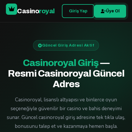
Casino
royal
Giriş Yap
Üye Ol
Güncel Giriş Adresi Aktif
Casinoroyal Giriş
—
Resmi Casinoroyal Güncel
Adres
Casinoroyal, lisanslı altyapısı ve binlerce oyun
seçeneğiyle güvenilir bir casino ve bahis deneyimi
sunar. Güncel casinoroyal giriş adresine tek tıkla ulaş,
bonusunu talep et ve kazanmaya hemen başla.