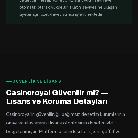
yeterlidir. Hesap yöneticiniz sizi uygun seviyeye
otomatik olarak yükseltir. Platin seviyesine ulaşan
üyeler için özel davet süreci işletilmektedir.
GÜVENLIK VE LISANS
Casinoroyal Güvenilir mi? —
Lisans ve Koruma Detayları
Casinoroyal'in güvenilirliği, bağımsız denetim kurumlarının
onayı ve uluslararası lisans otoritesinin denetimiyle
belgelenmiştir. Platform üzerindeki her işlem şeffaf ve