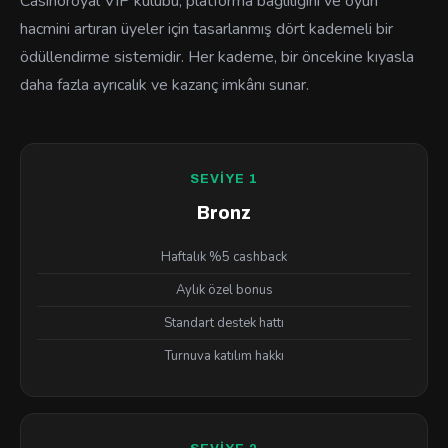
Casinoroyal VIP kulübü, platforma bağlılığını ve oyun
hacmini artıran üyeler için tasarlanmış dört kademeli bir
ödüllendirme sistemidir. Her kademe, bir öncekine kıyasla
daha fazla ayrıcalık ve kazanç imkânı sunar.
SEVIYE 1
Bronz
Haftalık %5 cashback
Aylık özel bonus
Standart destek hattı
Turnuva katılım hakkı