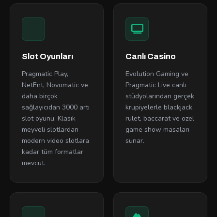
Slot Oyunları
Canlı Casino
Pragmatic Play,
Evolution Gaming ve
NetEnt, Novomatic ve
Pragmatic Live canlı
daha birçok
stüdyolarından gerçek
sağlayıcıdan 3000 artı
krupiyelerle blackjack,
slot oyunu. Klasik
rulet, baccarat ve özel
meyveli slotlardan
game show masaları
modern video slotlara
sunar.
kadar tüm formatlar
mevcut.