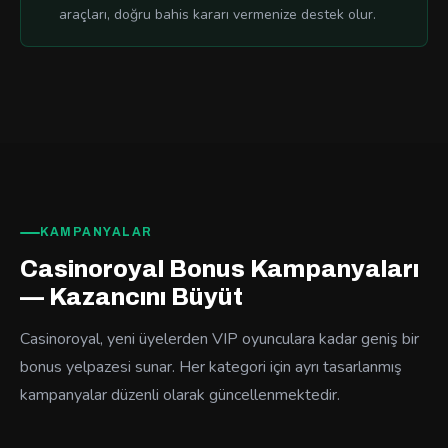
araçları, doğru bahis kararı vermenize destek olur.
KAMPANYALAR
Casinoroyal Bonus Kampanyaları
— Kazancını Büyüt
Casinoroyal, yeni üyelerden VIP oyunculara kadar geniş bir
bonus yelpazesi sunar. Her kategori için ayrı tasarlanmış
kampanyalar düzenli olarak güncellenmektedir.