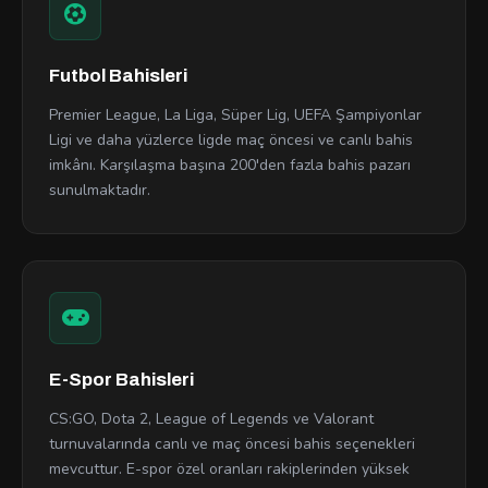
Futbol Bahisleri
Premier League, La Liga, Süper Lig, UEFA Şampiyonlar
Ligi ve daha yüzlerce ligde maç öncesi ve canlı bahis
imkânı. Karşılaşma başına 200'den fazla bahis pazarı
sunulmaktadır.
E-Spor Bahisleri
CS:GO, Dota 2, League of Legends ve Valorant
turnuvalarında canlı ve maç öncesi bahis seçenekleri
mevcuttur. E-spor özel oranları rakiplerinden yüksek