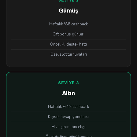
SEVIYE 2
Gümüş
Haftalık %8 cashback
Çift bonus günleri
Öncelikli destek hattı
Özel slot turnuvaları
SEVIYE 3
Altın
Haftalık %12 cashback
Kişisel hesap yöneticisi
Hızlı çekim önceliği
Özel doğum günü bonusu