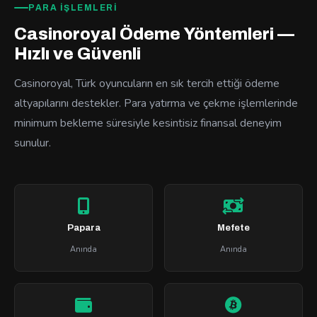
PARA İŞLEMLERI
Casinoroyal Ödeme Yöntemleri —
Hızlı ve Güvenli
Casinoroyal, Türk oyuncuların en sık tercih ettiği ödeme
altyapılarını destekler. Para yatırma ve çekme işlemlerinde
minimum bekleme süresiyle kesintisiz finansal deneyim
sunulur.
Papara
Mefete
Anında
Anında