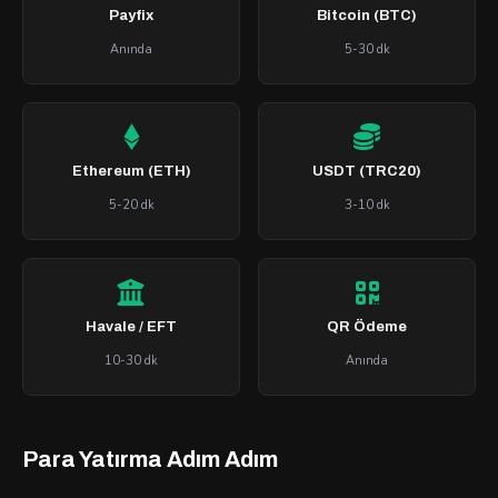
Payfix
Bitcoin (BTC)
Anında
5-30 dk
Ethereum (ETH)
USDT (TRC20)
5-20 dk
3-10 dk
Havale / EFT
QR Ödeme
10-30 dk
Anında
Para Yatırma Adım Adım