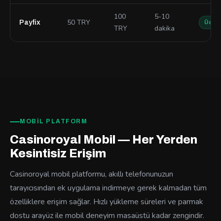
100
5-10
50 TRY
Payfix
Ücret
TRY
dakika
MOBIL PLATFORM
Casinoroyal Mobil — Her Yerden
Kesintisiz Erişim
Casinoroyal mobil platformu, akıllı telefonunuzun
tarayıcısından ek uygulama indirmeye gerek kalmadan tüm
özelliklere erişim sağlar. Hızlı yükleme süreleri ve parmak
dostu arayüz ile mobil deneyim masaüstü kadar zengindir.