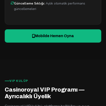
Güncelleme Sıklığı:
Aylık otomatik performans
güncellemeleri
Mobilde Hemen Oyna
VIP KULÜP
Casinoroyal VIP Programı —
Ayrıcalıklı Üyelik