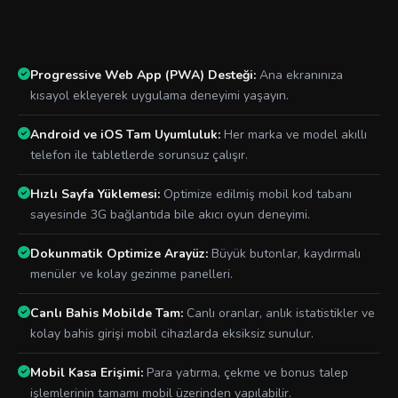
Progressive Web App (PWA) Desteği:
Ana ekranınıza
kısayol ekleyerek uygulama deneyimi yaşayın.
Android ve iOS Tam Uyumluluk:
Her marka ve model akıllı
telefon ile tabletlerde sorunsuz çalışır.
Hızlı Sayfa Yüklemesi:
Optimize edilmiş mobil kod tabanı
sayesinde 3G bağlantıda bile akıcı oyun deneyimi.
Dokunmatik Optimize Arayüz:
Büyük butonlar, kaydırmalı
menüler ve kolay gezinme panelleri.
Canlı Bahis Mobilde Tam:
Canlı oranlar, anlık istatistikler ve
kolay bahis girişi mobil cihazlarda eksiksiz sunulur.
Mobil Kasa Erişimi:
Para yatırma, çekme ve bonus talep
işlemlerinin tamamı mobil üzerinden yapılabilir.