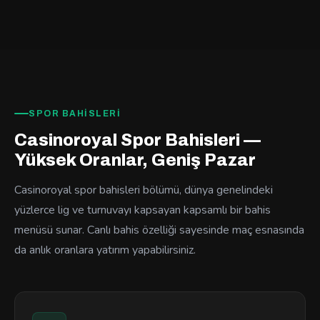
SPOR BAHISLERI
Casinoroyal Spor Bahisleri —
Yüksek Oranlar, Geniş Pazar
Casinoroyal spor bahisleri bölümü, dünya genelindeki
yüzlerce lig ve turnuvayı kapsayan kapsamlı bir bahis
menüsü sunar. Canlı bahis özelliği sayesinde maç esnasında
da anlık oranlara yatırım yapabilirsiniz.