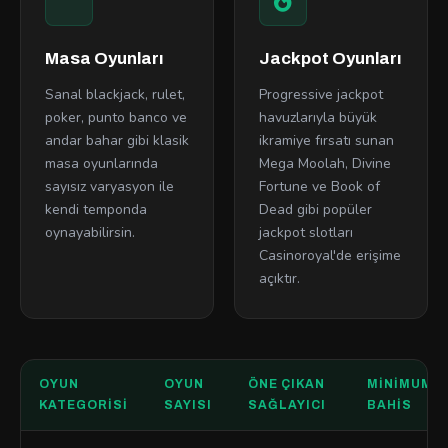
Masa Oyunları
Jackpot Oyunları
Sanal blackjack, rulet,
Progressive jackpot
poker, punto banco ve
havuzlarıyla büyük
andar bahar gibi klasik
ikramiye fırsatı sunan
masa oyunlarında
Mega Moolah, Divine
sayısız varyasyon ile
Fortune ve Book of
kendi temponda
Dead gibi popüler
oynayabilirsin.
jackpot slotları
Casinoroyal'de erişime
açıktır.
OYUN
OYUN
ÖNE ÇIKAN
MINIMUM
KATEGORISI
SAYISI
SAĞLAYICI
BAHIS