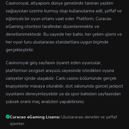
Casinoroyal, altyapısını dünya genelinde tanınan yazılım
sağlayıcıları üzerine kurmuş olup kullanıcılarına adil, şeffaf ve
eğlenceli bir oyun ortamı vaat eder. Platform, Curacao
eGaming otoritesi tarafından düzenlenmekte ve
denetlenmektedir. Bu sayede her bahis, her çekim işlemi ve
her oyun turu uluslararası standartlara uygun biçimde
gerçekleştirilir.
Casinoroyal giriş sayfasını ziyaret eden oyuncular,
platformun sezgisel arayüzü sayesinde istedikleri oyuna
saniyeler içinde ulaşabilir. Canlı casino bölümünde gerçek
krupiyelerle masaya oturabilir, slot salonunda güncel jackpot
oyunlarını deneyimleyebilir ya da spor bahisleri sayfasından
yüksek oranlı maç analizleri yapabilirsiniz.
Curacao eGaming Lisansı:
Uluslararası denetim ve şeffaf
işlemler.