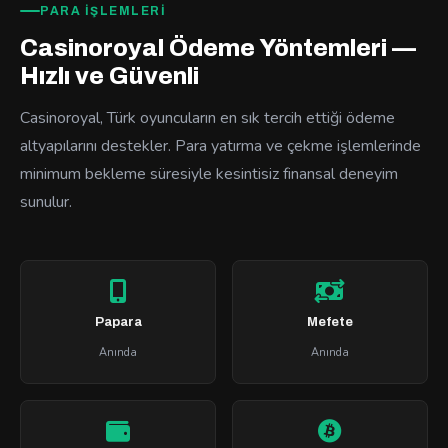
PARA İŞLEMLERI
Casinoroyal Ödeme Yöntemleri —
Hızlı ve Güvenli
Casinoroyal, Türk oyuncuların en sık tercih ettiği ödeme
altyapılarını destekler. Para yatırma ve çekme işlemlerinde
minimum bekleme süresiyle kesintisiz finansal deneyim
sunulur.
Papara
Mefete
Anında
Anında