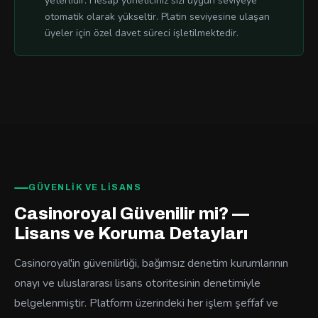
yeterlidir. Hesap yöneticiniz sizi uygun seviyeye
otomatik olarak yükseltir. Platin seviyesine ulaşan
üyeler için özel davet süreci işletilmektedir.
GÜVENLIK VE LISANS
Casinoroyal Güvenilir mi? —
Lisans ve Koruma Detayları
Casinoroyal'in güvenilirliği, bağımsız denetim kurumlarının
onayı ve uluslararası lisans otoritesinin denetimiyle
belgelenmiştir. Platform üzerindeki her işlem şeffaf ve