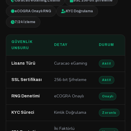
Curacao eGaming Lisansı
SSL 256-bit Şifreleme
eCOGRA Onaylı RNG
KYC Doğrulama
7/24 İzleme
GÜVENLIK
DETAY
DURUM
UNSURU
Curacao eGaming
Lisans Türü
Aktif
256-bit Şifreleme
SSL Sertifikası
Aktif
eCOGRA Onaylı
RNG Denetimi
Onaylı
Kimlik Doğrulama
KYC Süreci
Zorunlu
İki Faktörlü