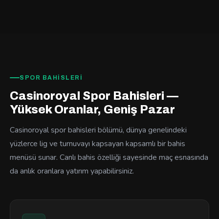
SPOR BAHISLERI
Casinoroyal Spor Bahisleri —
Yüksek Oranlar, Geniş Pazar
Casinoroyal spor bahisleri bölümü, dünya genelindeki
yüzlerce lig ve turnuvayı kapsayan kapsamlı bir bahis
menüsü sunar. Canlı bahis özelliği sayesinde maç esnasında
da anlık oranlara yatırım yapabilirsiniz.