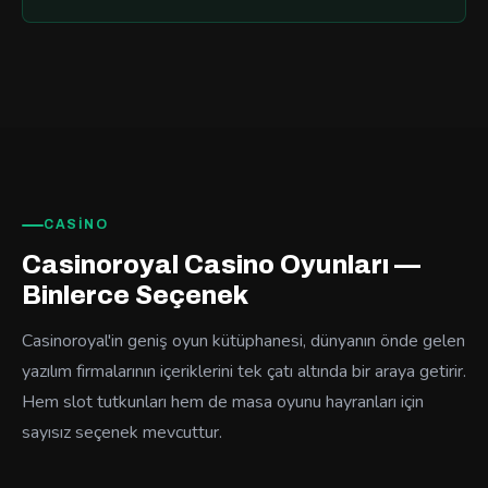
CASINO
Casinoroyal Casino Oyunları —
Binlerce Seçenek
Casinoroyal'in geniş oyun kütüphanesi, dünyanın önde gelen
yazılım firmalarının içeriklerini tek çatı altında bir araya getirir.
Hem slot tutkunları hem de masa oyunu hayranları için
sayısız seçenek mevcuttur.