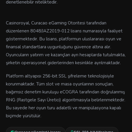
denetlenebilir niteliktedir.
Casinoroyal, Curacao eGaming Otoritesi tarafından
düzenlenen 8048/JAZ2019-012 lisans numarasıyla faaliyet
göstermektedir. Bu lisans, platformun uluslararası oyun ve
finansal standartlara uygunluğunu güvence altına alır.
Oyuncuların yatırım ve kazançları ayrı hesaplarda tutulmakta,
şirketin operasyonel giderlerinden kesinlikle ayrılmaktadır.
Platform altyapısı 256-bit SSL şifreleme teknolojisiyle
korunmaktadır. Tüm slot ve masa oyunlarının sonuçları,
bağımsız denetim kuruluşu eCOGRA tarafından doğrulanmış
RNG (Rastgele Sayı Üretici) algoritmasıyla belirlenmektedir.
Bu sayede her oyun turu adaletli ve manipülasyona kapalı
biçimde yürütülür.