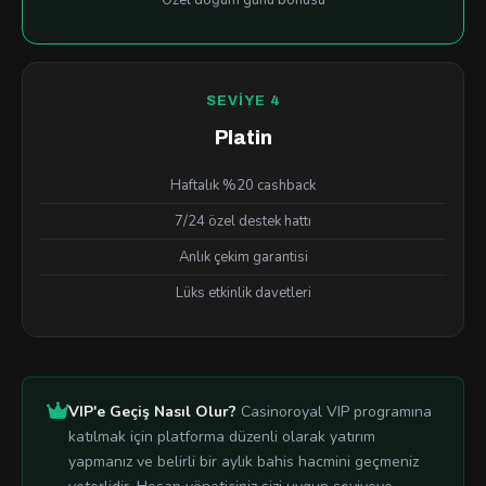
SEVIYE 4
Platin
Haftalık %20 cashback
7/24 özel destek hattı
Anlık çekim garantisi
Lüks etkinlik davetleri
VIP'e Geçiş Nasıl Olur?
Casinoroyal VIP programına
katılmak için platforma düzenli olarak yatırım
yapmanız ve belirli bir aylık bahis hacmini geçmeniz