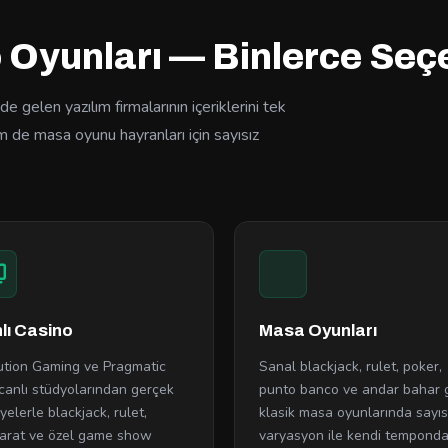
 Oyunları — Binlerce Se
 gelen yazılım firmalarının içeriklerini tek
em de masa oyunu hayranları için sayısız
lı Casino
Masa Oyunları
ution Gaming ve Pragmatic
Sanal blackjack, rulet, poker,
 canlı stüdyolarından gerçek
punto banco ve andar bahar g
yelerle blackjack, rulet,
klasik masa oyunlarında sayıs
arat ve özel game show
varyasyon ile kendi tempond