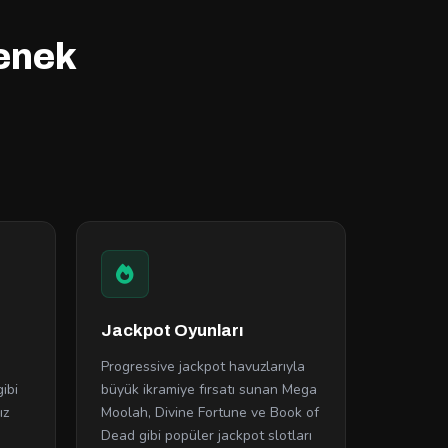
çenek
Jackpot Oyunları
Progressive jackpot havuzlarıyla
ibi
büyük ikramiye fırsatı sunan Mega
ız
Moolah, Divine Fortune ve Book of
a
Dead gibi popüler jackpot slotları