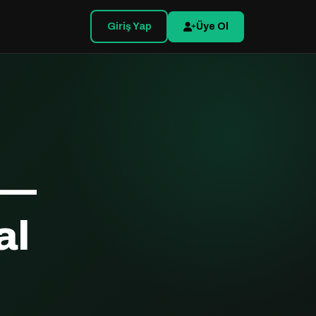
Giriş Yap
Üye Ol
—
al