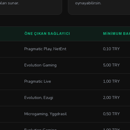
ları sunar.
oynayabilirsin.
ÖNE ÇIKAN SAĞLAYICI
MINIMUM BA
Pragmatic Play, NetEnt
0,10 TRY
Evolution Gaming
5,00 TRY
Pragmatic Live
1,00 TRY
Evolution, Ezugi
2,00 TRY
Microgaming, Yggdrasil
0,50 TRY