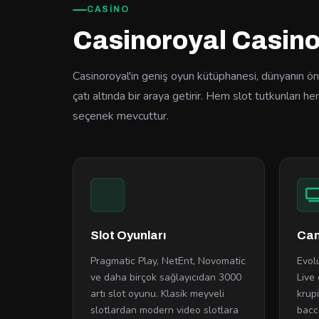
CASINO
Casinoroyal Casino
Casinoroyal'in geniş oyun kütüphanesi, dünyanın önde
çatı altında bir araya getirir. Hem slot tutkunları h
seçenek mevcuttur.
Slot Oyunları
Can
Pragmatic Play, NetEnt, Novomatic
Evol
ve daha birçok sağlayıcıdan 3000
Live
artı slot oyunu. Klasik meyveli
krupi
slotlardan modern video slotlara
bacc