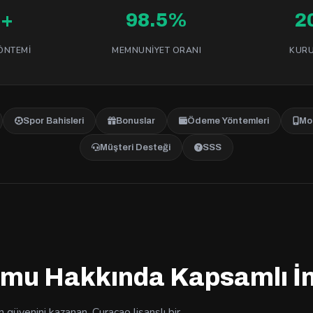
5+
98.5%
2
ÖNTEMI
MEMNUNIYET ORANI
KURU
Spor Bahisleri
Bonuslar
Ödeme Yöntemleri
Mob
Müşteri Desteği
SSS
ormu Hakkında Kapsamlı 
 güvenini kazanan, Curacao lisanslı bir