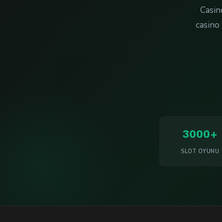
Casino
casino 
3000+
SLOT OYUNU