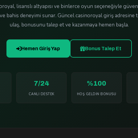
royal, lisanslı altyapısı ve binlerce oyun seçeneğiyle güveni
ve bahis deneyimi sunar. Güncel casinoroyal giriş adresine t
ulaş, bonusunu talep et ve kazanmaya hemen başla.
Hemen Giriş Yap
Bonus Talep Et
7/24
%100
CANLI DESTEK
HOŞ GELDIN BONUSU