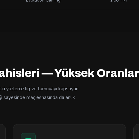
Evolution Gaming
1,00 TRY
ahisleri — Yüksek Oranlar
ki yüzlerce lig ve turnuvayı kapsayan
iği sayesinde maç esnasında da anlık