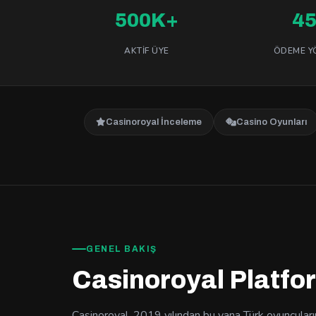
500K+
4
AKTIF ÜYE
ÖDEME Y
Casinoroyal İnceleme
Casino Oyunları
GENEL BAKIŞ
Casinoroyal Platf
Casinoroyal, 2019 yılından bu yana Türk oyuncuların