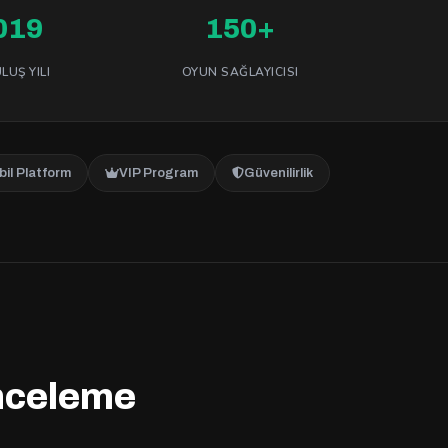
019
150+
LUŞ YILI
OYUN SAĞLAYICISI
il Platform
VIP Program
Güvenilirlik
İnceleme