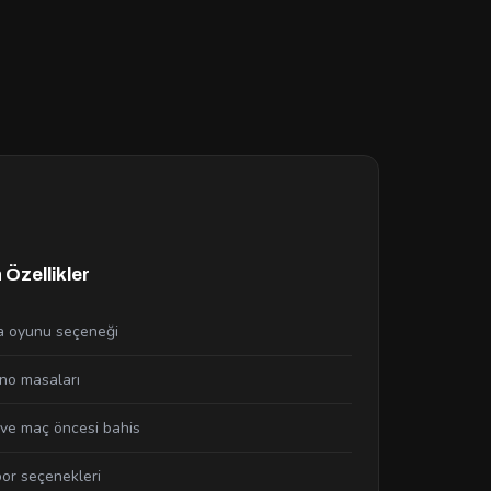
Özellikler
sa oyunu seçeneği
ino masaları
 ve maç öncesi bahis
por seçenekleri