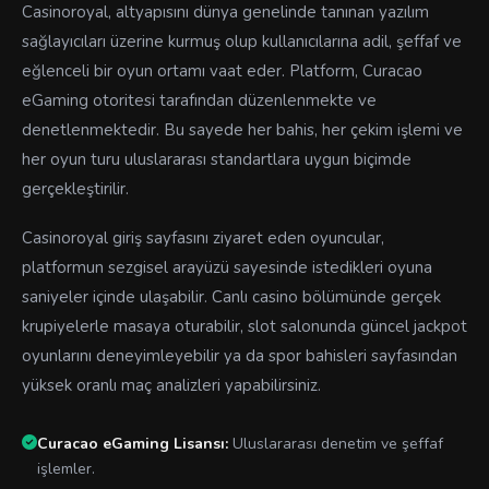
Casinoroyal, altyapısını dünya genelinde tanınan yazılım
sağlayıcıları üzerine kurmuş olup kullanıcılarına adil, şeffaf ve
eğlenceli bir oyun ortamı vaat eder. Platform, Curacao
eGaming otoritesi tarafından düzenlenmekte ve
denetlenmektedir. Bu sayede her bahis, her çekim işlemi ve
her oyun turu uluslararası standartlara uygun biçimde
gerçekleştirilir.
Casinoroyal giriş sayfasını ziyaret eden oyuncular,
platformun sezgisel arayüzü sayesinde istedikleri oyuna
saniyeler içinde ulaşabilir. Canlı casino bölümünde gerçek
krupiyelerle masaya oturabilir, slot salonunda güncel jackpot
oyunlarını deneyimleyebilir ya da spor bahisleri sayfasından
yüksek oranlı maç analizleri yapabilirsiniz.
Curacao eGaming Lisansı:
Uluslararası denetim ve şeffaf
işlemler.