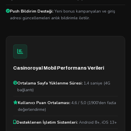
Push Bildirim Desteği:
Yeni bonus kampanyaları ve giriş
adresi güncellemeleri anlık bildirimle iletilir.
Casinoroyal Mobil Performans Verileri
Ortalama Sayfa Yüklenme Süresi:
1,4 saniye (4G
bağlantı)
Kullanıcı Puan Ortalaması:
4,6 / 5,0 (1900'den fazla
değerlendirme)
Desteklenen İşletim Sistemleri:
Android 8+, iOS 13+