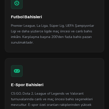
Futbol Bahisleri
Premier League, La Liga, Süper Lig, UEFA Şampiyonlar
Ligi ve daha yüzlerce ligde maç öncesi ve canlı bahis
imkânı. Karşılaşma başına 200'den fazla bahis pazarı
sunulmaktadır.
E-Spor Bahisleri
CS:GO, Dota 2, League of Legends ve Valorant
turnuvalarında canlı ve maç öncesi bahis seçenekleri
mevcuttur. E-spor özel oranları rakiplerinden yüksek