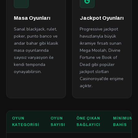
Masa Oyunları
Jackpot Oyunları
Sanal blackjack, rulet,
Progressive jackpot
poker, punto banco ve
havuzlarıyla büyük
andar bahar gibi klasik
ikramiye fırsatı sunan
masa oyunlarında
Mega Moolah, Divine
sayısız varyasyon ile
Fortune ve Book of
kendi temponda
Dead gibi popüler
oynayabilirsin.
jackpot slotları
Casinoroyal'de erişime
açıktır.
OYUN
OYUN
ÖNE ÇIKAN
MINIMUM
KATEGORISI
SAYISI
SAĞLAYICI
BAHIS