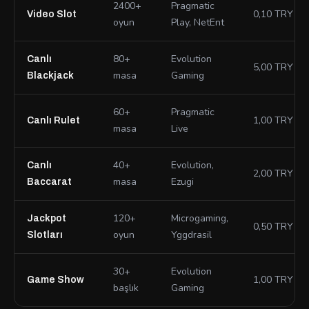
2400+
Pragmatic
0,10 TRY
Video Slot
oyun
Play, NetEnt
80+
Evolution
Canlı
5,00 TRY
masa
Gaming
Blackjack
60+
Pragmatic
1,00 TRY
Canlı Rulet
masa
Live
40+
Evolution,
Canlı
2,00 TRY
masa
Ezugi
Baccarat
120+
Microgaming,
Jackpot
0,50 TRY
oyun
Yggdrasil
Slotları
30+
Evolution
1,00 TRY
Game Show
başlık
Gaming