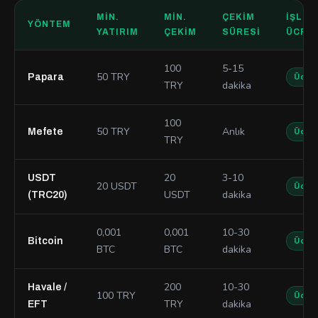
MIN.
MIN.
ÇEKIM
İŞLEM
YÖNTEM
YATIRIM
ÇEKIM
SÜRESI
ÜCRET
100
5-15
50 TRY
Papara
Ücret
TRY
dakika
100
50 TRY
Anlık
Mefete
Ücret
TRY
20
3-10
USDT
20 USDT
Ücret
USDT
dakika
(TRC20)
0,001
0,001
10-30
Bitcoin
Ücret
BTC
BTC
dakika
200
10-30
Havale /
100 TRY
Ücret
TRY
dakika
EFT