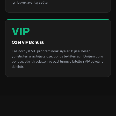
için büyük avantaj sağlar.
VIP
Özel VIP Bonusu
Casinoroyal VIP programındaki üyeler, kişisel hesap
yöneticileri aracılığıyla özel bonus teklifleri alır. Doğum günü
bonusu, etkinlik ödülleri ve özel turnuva biletleri VIP paketine
dahildir.