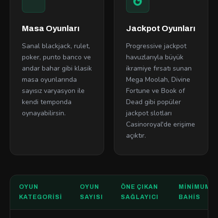
Masa Oyunları
Jackpot Oyunları
Sanal blackjack, rulet,
Progressive jackpot
poker, punto banco ve
havuzlarıyla büyük
andar bahar gibi klasik
ikramiye fırsatı sunan
masa oyunlarında
Mega Moolah, Divine
sayısız varyasyon ile
Fortune ve Book of
kendi temponda
Dead gibi popüler
oynayabilirsin.
jackpot slotları
Casinoroyal'de erişime
açıktır.
OYUN
OYUN
ÖNE ÇIKAN
MINIMUM
KATEGORISI
SAYISI
SAĞLAYICI
BAHIS