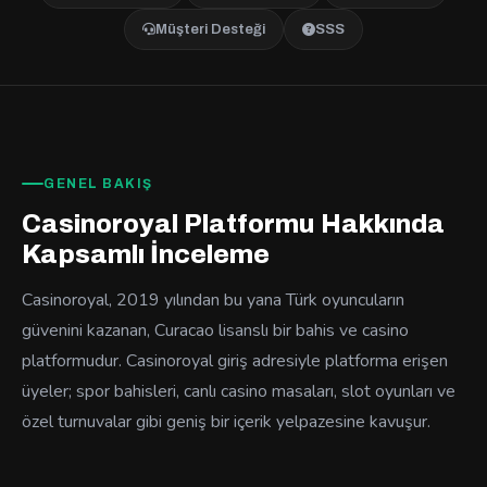
Müşteri Desteği
SSS
GENEL BAKIŞ
Casinoroyal Platformu Hakkında
Kapsamlı İnceleme
Casinoroyal, 2019 yılından bu yana Türk oyuncuların
güvenini kazanan, Curacao lisanslı bir bahis ve casino
platformudur. Casinoroyal giriş adresiyle platforma erişen
üyeler; spor bahisleri, canlı casino masaları, slot oyunları ve
özel turnuvalar gibi geniş bir içerik yelpazesine kavuşur.