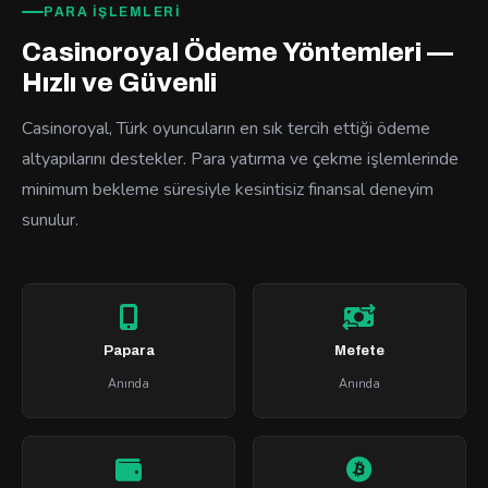
PARA İŞLEMLERI
Casinoroyal Ödeme Yöntemleri —
Hızlı ve Güvenli
Casinoroyal, Türk oyuncuların en sık tercih ettiği ödeme
altyapılarını destekler. Para yatırma ve çekme işlemlerinde
minimum bekleme süresiyle kesintisiz finansal deneyim
sunulur.
Papara
Mefete
Anında
Anında