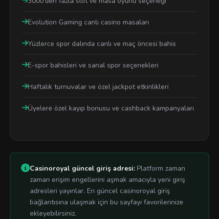
3000'den fazla slot ve masa oyunu seçeneği
Evolution Gaming canlı casino masaları
Yüzlerce spor dalında canlı ve maç öncesi bahis
E-spor bahisleri ve sanal spor seçenekleri
Haftalık turnuvalar ve özel jackpot etkinlikleri
Üyelere özel kayıp bonusu ve cashback kampanyaları
Casinoroyal güncel giriş adresi:
Platform zaman
zaman erişim engellerini aşmak amacıyla yeni giriş
adresleri yayınlar. En güncel casinoroyal giriş
bağlantısına ulaşmak için bu sayfayı favorilerinize
ekleyebilirsiniz.