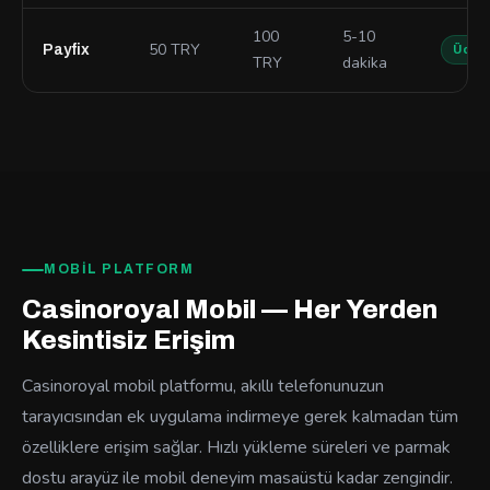
100
5-10
50 TRY
Payfix
Ücret
TRY
dakika
MOBIL PLATFORM
Casinoroyal Mobil — Her Yerden
Kesintisiz Erişim
Casinoroyal mobil platformu, akıllı telefonunuzun
tarayıcısından ek uygulama indirmeye gerek kalmadan tüm
özelliklere erişim sağlar. Hızlı yükleme süreleri ve parmak
dostu arayüz ile mobil deneyim masaüstü kadar zengindir.