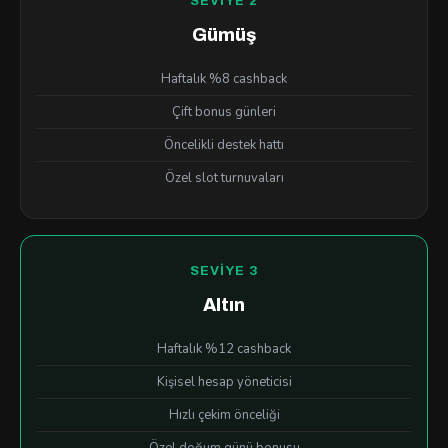
SEVIYE 2
Gümüş
Haftalık %8 cashback
Çift bonus günleri
Öncelikli destek hattı
Özel slot turnuvaları
SEVIYE 3
Altın
Haftalık %12 cashback
Kişisel hesap yöneticisi
Hızlı çekim önceliği
Özel doğum günü bonusu