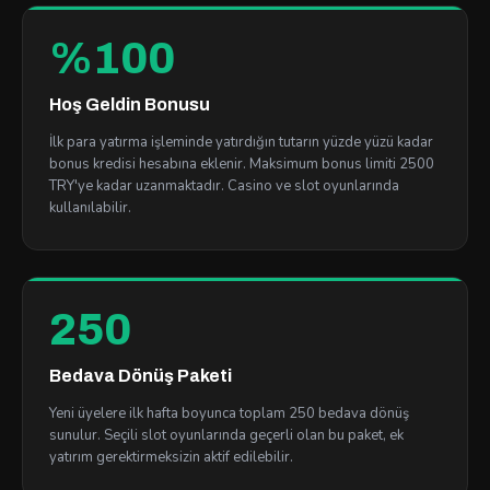
%100
Hoş Geldin Bonusu
İlk para yatırma işleminde yatırdığın tutarın yüzde yüzü kadar
bonus kredisi hesabına eklenir. Maksimum bonus limiti 2500
TRY'ye kadar uzanmaktadır. Casino ve slot oyunlarında
kullanılabilir.
250
Bedava Dönüş Paketi
Yeni üyelere ilk hafta boyunca toplam 250 bedava dönüş
sunulur. Seçili slot oyunlarında geçerli olan bu paket, ek
yatırım gerektirmeksizin aktif edilebilir.