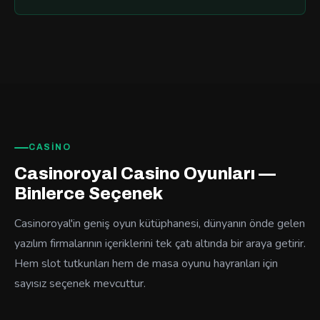
CASINO
Casinoroyal Casino Oyunları —
Binlerce Seçenek
Casinoroyal'in geniş oyun kütüphanesi, dünyanın önde gelen
yazılım firmalarının içeriklerini tek çatı altında bir araya getirir.
Hem slot tutkunları hem de masa oyunu hayranları için
sayısız seçenek mevcuttur.