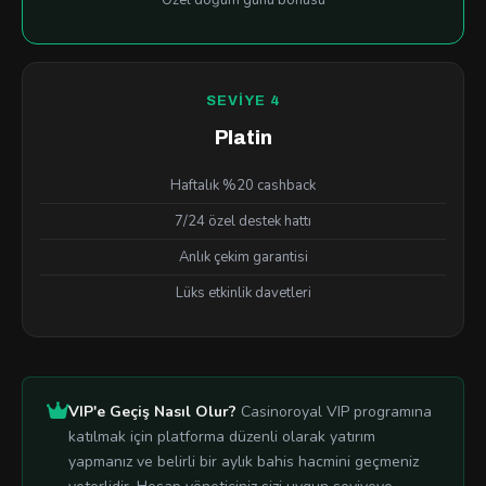
SEVIYE 4
Platin
Haftalık %20 cashback
7/24 özel destek hattı
Anlık çekim garantisi
Lüks etkinlik davetleri
VIP'e Geçiş Nasıl Olur?
Casinoroyal VIP programına
katılmak için platforma düzenli olarak yatırım
yapmanız ve belirli bir aylık bahis hacmini geçmeniz