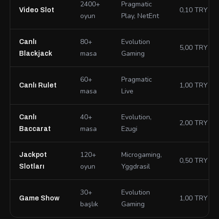
2400+
Pragmatic
0,10 TRY
Video Slot
oyun
Play, NetEnt
80+
Evolution
Canlı
5,00 TRY
masa
Gaming
Blackjack
60+
Pragmatic
1,00 TRY
Canlı Rulet
masa
Live
40+
Evolution,
Canlı
2,00 TRY
masa
Ezugi
Baccarat
120+
Microgaming,
Jackpot
0,50 TRY
oyun
Yggdrasil
Slotları
30+
Evolution
1,00 TRY
Game Show
başlık
Gaming