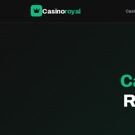
Casino
royal
Cas
C
R