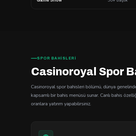
30+ başlık
Game Show
SPOR BAHISLERI
Casinoroyal Spor B
Casinoroyal spor bahisleri bölümü, dünya genelinde
kapsamlı bir bahis menüsü sunar. Canlı bahis özell
oranlara yatırım yapabilirsiniz.