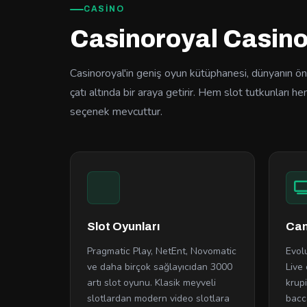
CASINO
Casinoroyal Casino
Casinoroyal'in geniş oyun kütüphanesi, dünyanın önde
çatı altında bir araya getirir. Hem slot tutkunları h
seçenek mevcuttur.
Slot Oyunları
Can
Pragmatic Play, NetEnt, Novomatic
Evol
ve daha birçok sağlayıcıdan 3000
Live
artı slot oyunu. Klasik meyveli
krupi
slotlardan modern video slotlara
bacc