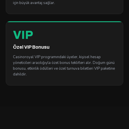
için büyük avantaj sağlar.
VIP
Özel VIP Bonusu
Casinoroyal VIP programındaki üyeler, kişisel hesap
yöneticileri aracılığıyla özel bonus teklifleri alır. Doğum günü
bonusu, etkinlik ödülleri ve özel turnuva biletleri VIP paketine
dahildir.