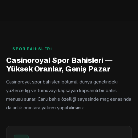
SPOR BAHISLERI
Casinoroyal Spor Bahisleri —
Yüksek Oranlar, Geniş Pazar
Casinoroyal spor bahisleri bölümü, dünya genelindeki
yüzlerce lig ve turnuvayı kapsayan kapsamlı bir bahis
menüsü sunar. Canlı bahis özelliği sayesinde maç esnasında
da anlık oranlara yatırım yapabilirsiniz.