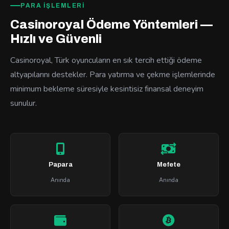
PARA İŞLEMLERI
Casinoroyal Ödeme Yöntemleri —
Hızlı ve Güvenli
Casinoroyal, Türk oyuncuların en sık tercih ettiği ödeme
altyapılarını destekler. Para yatırma ve çekme işlemlerinde
minimum bekleme süresiyle kesintisiz finansal deneyim
sunulur.
Papara
Mefete
Anında
Anında