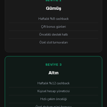
SEVIYE 2
Gümüş
Haftalık %8 cashback
Çift bonus günleri
Öncelikli destek hattı
Özel slot turnuvaları
SEVIYE 3
Altın
Haftalık %12 cashback
Kişisel hesap yöneticisi
Hızlı çekim önceliği
Özel doğum günü bonusu