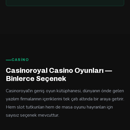
CASINO
Casinoroyal Casino Oyunları —
Binlerce Seçenek
Casinoroyal'in geniş oyun kütüphanesi, dünyanın önde gelen
yazılım firmalarının içeriklerini tek çatı altında bir araya getirir.
Hem slot tutkunları hem de masa oyunu hayranları için
sayısız seçenek mevcuttur.