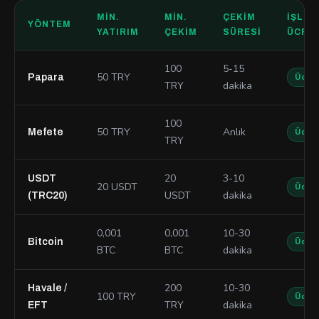
MIN.
MIN.
ÇEKIM
İŞLEM
YÖNTEM
YATIRIM
ÇEKIM
SÜRESI
ÜCRET
100
5-15
50 TRY
Papara
Ücret
TRY
dakika
100
50 TRY
Anlık
Mefete
Ücret
TRY
20
3-10
USDT
20 USDT
Ücret
USDT
dakika
(TRC20)
0,001
0,001
10-30
Bitcoin
Ücret
BTC
BTC
dakika
200
10-30
Havale /
100 TRY
Ücret
TRY
dakika
EFT