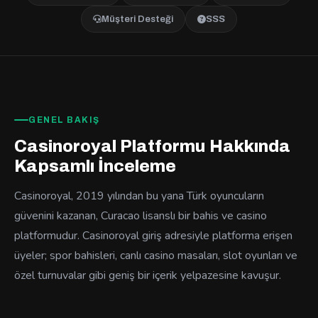
Müşteri Desteği
SSS
GENEL BAKIŞ
Casinoroyal Platformu Hakkında
Kapsamlı İnceleme
Casinoroyal, 2019 yılından bu yana Türk oyuncuların
güvenini kazanan, Curacao lisanslı bir bahis ve casino
platformudur. Casinoroyal giriş adresiyle platforma erişen
üyeler; spor bahisleri, canlı casino masaları, slot oyunları ve
özel turnuvalar gibi geniş bir içerik yelpazesine kavuşur.