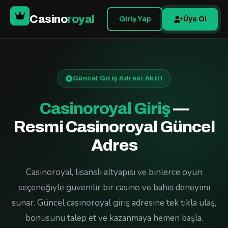
Casino
royal
Giriş Yap
Üye Ol
Güncel Giriş Adresi Aktif
Casinoroyal Giriş
—
Resmi Casinoroyal Güncel
Adres
Casinoroyal, lisanslı altyapısı ve binlerce oyun
seçeneğiyle güvenilir bir casino ve bahis deneyimi
sunar. Güncel casinoroyal giriş adresine tek tıkla ulaş,
bonusunu talep et ve kazanmaya hemen başla.