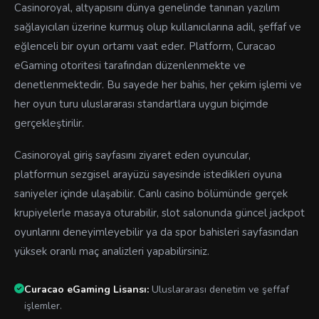
Casinoroyal, altyapısını dünya genelinde tanınan yazılım
sağlayıcıları üzerine kurmuş olup kullanıcılarına adil, şeffaf ve
eğlenceli bir oyun ortamı vaat eder. Platform, Curacao
eGaming otoritesi tarafından düzenlenmekte ve
denetlenmektedir. Bu sayede her bahis, her çekim işlemi ve
her oyun turu uluslararası standartlara uygun biçimde
gerçekleştirilir.
Casinoroyal giriş sayfasını ziyaret eden oyuncular,
platformun sezgisel arayüzü sayesinde istedikleri oyuna
saniyeler içinde ulaşabilir. Canlı casino bölümünde gerçek
krupiyelerle masaya oturabilir, slot salonunda güncel jackpot
oyunlarını deneyimleyebilir ya da spor bahisleri sayfasından
yüksek oranlı maç analizleri yapabilirsiniz.
Curacao eGaming Lisansı:
Uluslararası denetim ve şeffaf
işlemler.