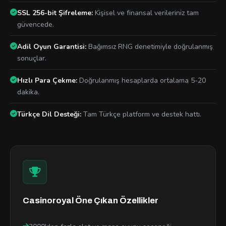
SSL 256-bit Şifreleme:
Kişisel ve finansal verileriniz tam
güvencede.
Adil Oyun Garantisi:
Bağımsız RNG denetimiyle doğrulanmış
sonuçlar.
Hızlı Para Çekme:
Doğrulanmış hesaplarda ortalama 5-20
dakika.
Türkçe Dil Desteği:
Tam Türkçe platform ve destek hattı.
Casinoroyal Öne Çıkan Özellikler