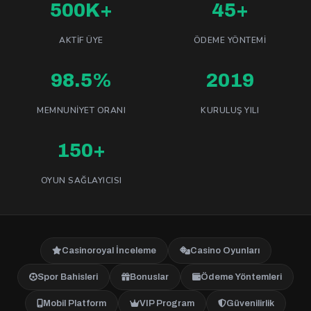
500K+
45+
AKTIF ÜYE
ÖDEME YÖNTEMI
98.5%
2019
MEMNUNIYET ORANI
KURULUŞ YILI
150+
OYUN SAĞLAYICISI
Casinoroyal İnceleme
Casino Oyunları
Spor Bahisleri
Bonuslar
Ödeme Yöntemleri
Mobil Platform
VIP Program
Güvenilirlik