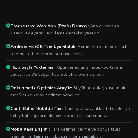
Progressive Web App (PWA) Desteği:
Ana ekranınıza
kısayol ekleyerek uygulama deneyimi yaşayın.
Android ve iOS Tam Uyumluluk:
Her marka ve model akıllı
telefon ile tabletlerde sorunsuz çalışır.
Hızlı Sayfa Yüklemesi:
Optimize edilmiş mobil kod tabanı
sayesinde 3G bağlantıda bile akıcı oyun deneyimi.
Dokunmatik Optimize Arayüz:
Büyük butonlar, kaydırmalı
menüler ve kolay gezinme panelleri.
Canlı Bahis Mobilde Tam:
Canlı oranlar, anlık istatistikler ve
kolay bahis girişi mobil cihazlarda eksiksiz sunulur.
Mobil Kasa Erişimi:
Para yatırma, çekme ve bonus talep
işlemlerinin tamamı mobil üzerinden yapılabilir.