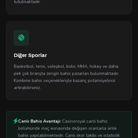
tutulmaktadır.
Diğer Sporlar
Basketbol, tenis, voleybol, boks, MMA, hokey ve daha
pek çok branşta zengin bahis pazarları bulunmaktadır.
Kombine bahis seçenekleriyle kazanç potansiyelinizi
artırabilirsiniz.
Canlı Bahis Avantajı:
Casinoroyal canlı bahis
bölümünde maç esnasında değişen oranlarla anlık
bahis yapılabilmektedir. Canlı skor takibi ve istatistik