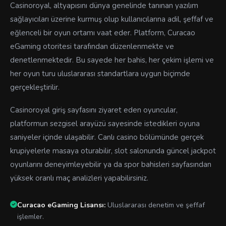
Casinoroyal, altyapısını dünya genelinde tanınan yazılım
sağlayıcıları üzerine kurmuş olup kullanıcılarına adil, şeffaf ve
eğlenceli bir oyun ortamı vaat eder. Platform, Curacao
eGaming otoritesi tarafından düzenlenmekte ve
denetlenmektedir. Bu sayede her bahis, her çekim işlemi ve
her oyun turu uluslararası standartlara uygun biçimde
gerçekleştirilir.
Casinoroyal giriş sayfasını ziyaret eden oyuncular,
platformun sezgisel arayüzü sayesinde istedikleri oyuna
saniyeler içinde ulaşabilir. Canlı casino bölümünde gerçek
krupiyelerle masaya oturabilir, slot salonunda güncel jackpot
oyunlarını deneyimleyebilir ya da spor bahisleri sayfasından
yüksek oranlı maç analizleri yapabilirsiniz.
Curacao eGaming Lisansı:
Uluslararası denetim ve şeffaf
işlemler.