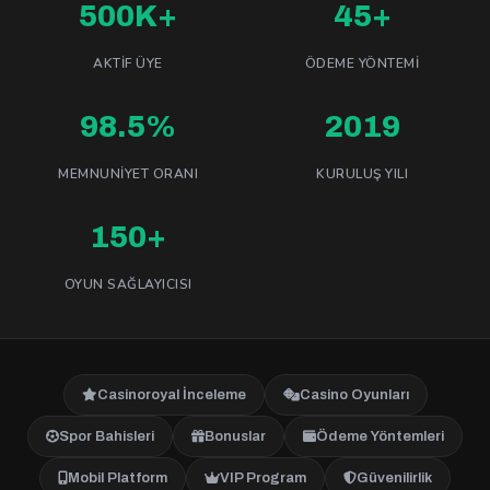
500K+
45+
AKTIF ÜYE
ÖDEME YÖNTEMI
98.5%
2019
MEMNUNIYET ORANI
KURULUŞ YILI
150+
OYUN SAĞLAYICISI
Casinoroyal İnceleme
Casino Oyunları
Spor Bahisleri
Bonuslar
Ödeme Yöntemleri
Mobil Platform
VIP Program
Güvenilirlik