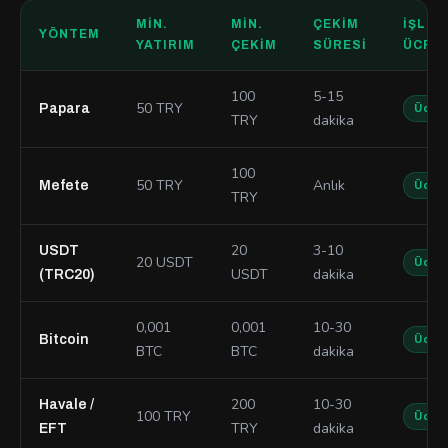
MIN.
MIN.
ÇEKIM
İŞLEM
YÖNTEM
YATIRIM
ÇEKIM
SÜRESI
ÜCRET
100
5-15
50 TRY
Papara
Ücret
TRY
dakika
100
50 TRY
Anlık
Mefete
Ücret
TRY
20
3-10
USDT
20 USDT
Ücret
USDT
dakika
(TRC20)
0,001
0,001
10-30
Bitcoin
Ücret
BTC
BTC
dakika
200
10-30
Havale /
100 TRY
Ücret
TRY
dakika
EFT