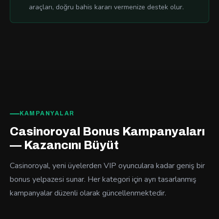
araçları, doğru bahis kararı vermenize destek olur.
KAMPANYALAR
Casinoroyal Bonus Kampanyaları
— Kazancını Büyüt
Casinoroyal, yeni üyelerden VIP oyunculara kadar geniş bir
bonus yelpazesi sunar. Her kategori için ayrı tasarlanmış
kampanyalar düzenli olarak güncellenmektedir.