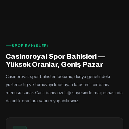
SPOR BAHISLERI
Casinoroyal Spor Bahisleri —
Yüksek Oranlar, Geniş Pazar
Casinoroyal spor bahisleri bölümü, dünya genelindeki
yüzlerce lig ve turnuvayı kapsayan kapsamlı bir bahis
menüsü sunar. Canlı bahis özelliği sayesinde maç esnasında
da anlık oranlara yatırım yapabilirsiniz.