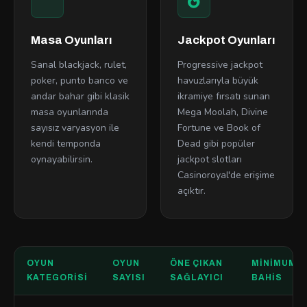
Masa Oyunları
Jackpot Oyunları
Sanal blackjack, rulet,
Progressive jackpot
poker, punto banco ve
havuzlarıyla büyük
andar bahar gibi klasik
ikramiye fırsatı sunan
masa oyunlarında
Mega Moolah, Divine
sayısız varyasyon ile
Fortune ve Book of
kendi temponda
Dead gibi popüler
oynayabilirsin.
jackpot slotları
Casinoroyal'de erişime
açıktır.
OYUN
OYUN
ÖNE ÇIKAN
MINIMUM
KATEGORISI
SAYISI
SAĞLAYICI
BAHIS