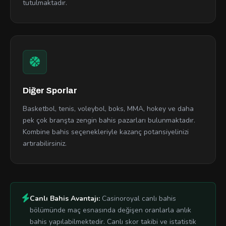
tutulmaktadır.
Diğer Sporlar
Basketbol, tenis, voleybol, boks, MMA, hokey ve daha
pek çok branşta zengin bahis pazarları bulunmaktadır.
Kombine bahis seçenekleriyle kazanç potansiyelinizi
artırabilirsiniz.
Canlı Bahis Avantajı:
Casinoroyal canlı bahis
bölümünde maç esnasında değişen oranlarla anlık
bahis yapılabilmektedir. Canlı skor takibi ve istatistik