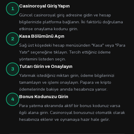
Casinoroyal Giriş Yapın
1
Güncel casinoroyal giriş adresine gidin ve hesap
bilgilerinizle platforma bağlanın. İki faktörlü doğrulama
etkinse onaylama kodunu girin.
Kasa Bölümünü Açın
2
Sağ üst köşedeki hesap menüsünden "Kasa" veya "Para
Yatır" seçeneğine tıklayın. Tercih ettiğiniz ödeme
yöntemini listeden seçin.
Tutarı Girin ve Onaylayın
3
Yatırmak istediğiniz miktarı girin, ödeme bilgilerinizi
tamamlayın ve işlemi onaylayın. Papara ve kripto
ödemelerinde bakiye anında hesabınıza yansır.
Bonus Kodunuzu Girin
4
Para yatırma ekranında aktif bir bonus kodunuz varsa
ilgili alana girin. Casinoroyal bonusunuz otomatik olarak
hesabınıza eklenir ve oynamaya hazır hale gelir.