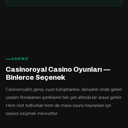
CASINO
Casinoroyal Casino Oyunları —
Binlerce Seçenek
Casinoroyal'in geniş oyun kütüphanesi, dünyanın önde gelen
yazılım firmalarının içeriklerini tek çatı altında bir araya getirir.
Hem slot tutkunları hem de masa oyunu hayranları için
sayısız seçenek mevcuttur.