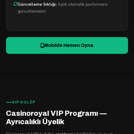
Güncelleme Sıklığı:
Aylık otomatik performans
güncellemeleri
Mobilde Hemen Oyna
VIP KULÜP
Casinoroyal VIP Programı —
Ayrıcalıklı Üyelik