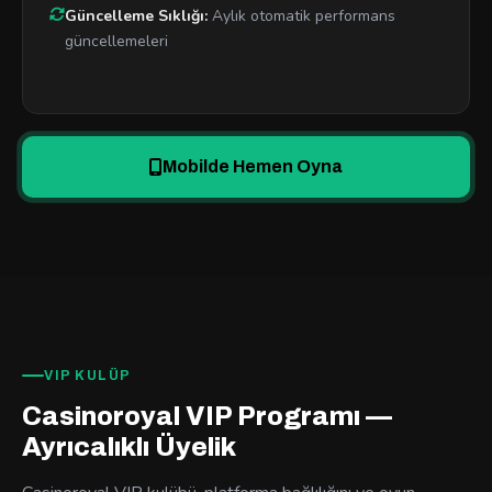
Güncelleme Sıklığı:
Aylık otomatik performans
güncellemeleri
Mobilde Hemen Oyna
VIP KULÜP
Casinoroyal VIP Programı —
Ayrıcalıklı Üyelik