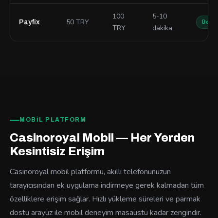
100
5-10
50 TRY
Payfix
Ücret
TRY
dakika
MOBIL PLATFORM
Casinoroyal Mobil — Her Yerden
Kesintisiz Erişim
Casinoroyal mobil platformu, akıllı telefonunuzun
tarayıcısından ek uygulama indirmeye gerek kalmadan tüm
özelliklere erişim sağlar. Hızlı yükleme süreleri ve parmak
dostu arayüz ile mobil deneyim masaüstü kadar zengindir.