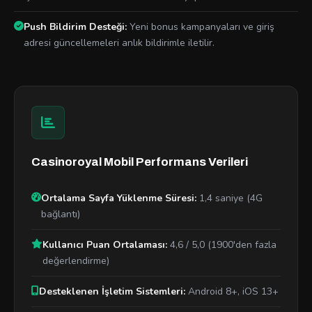
Push Bildirim Desteği:
Yeni bonus kampanyaları ve giriş
adresi güncellemeleri anlık bildirimle iletilir.
Casinoroyal Mobil Performans Verileri
Ortalama Sayfa Yüklenme Süresi:
1,4 saniye (4G
bağlantı)
Kullanıcı Puan Ortalaması:
4,6 / 5,0 (1900'den fazla
değerlendirme)
Desteklenen İşletim Sistemleri:
Android 8+, iOS 13+