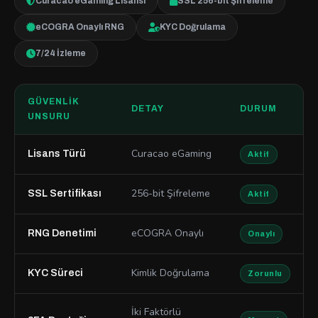
Curacao eGaming Lisansı
SSL 256-bit Şifreleme
eCOGRA Onaylı RNG
KYC Doğrulama
7/24 İzleme
GÜVENLIK
DETAY
DURUM
UNSURU
Curacao eGaming
Lisans Türü
Aktif
256-bit Şifreleme
SSL Sertifikası
Aktif
eCOGRA Onaylı
RNG Denetimi
Onaylı
Kimlik Doğrulama
KYC Süreci
Zorunlu
İki Faktörlü