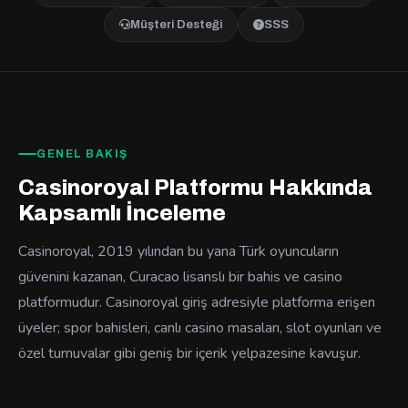
Müşteri Desteği
SSS
GENEL BAKIŞ
Casinoroyal Platformu Hakkında
Kapsamlı İnceleme
Casinoroyal, 2019 yılından bu yana Türk oyuncuların
güvenini kazanan, Curacao lisanslı bir bahis ve casino
platformudur. Casinoroyal giriş adresiyle platforma erişen
üyeler; spor bahisleri, canlı casino masaları, slot oyunları ve
özel turnuvalar gibi geniş bir içerik yelpazesine kavuşur.