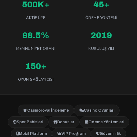
500K+
45+
AKTIF ÜYE
ÖDEME YÖNTEMI
98.5%
2019
MEMNUNIYET ORANI
KURULUŞ YILI
150+
OYUN SAĞLAYICISI
Casinoroyal İnceleme
Casino Oyunları
Spor Bahisleri
Bonuslar
Ödeme Yöntemleri
Mobil Platform
VIP Program
Güvenilirlik