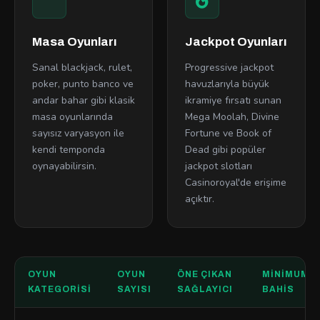
Masa Oyunları
Jackpot Oyunları
Sanal blackjack, rulet,
Progressive jackpot
poker, punto banco ve
havuzlarıyla büyük
andar bahar gibi klasik
ikramiye fırsatı sunan
masa oyunlarında
Mega Moolah, Divine
sayısız varyasyon ile
Fortune ve Book of
kendi temponda
Dead gibi popüler
oynayabilirsin.
jackpot slotları
Casinoroyal'de erişime
açıktır.
OYUN
OYUN
ÖNE ÇIKAN
MINIMUM
KATEGORISI
SAYISI
SAĞLAYICI
BAHIS