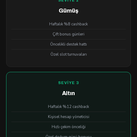
SEVIYE 2
Gümüş
Haftalık %8 cashback
Çift bonus günleri
Öncelikli destek hattı
Özel slot turnuvaları
SEVIYE 3
Altın
Haftalık %12 cashback
Kişisel hesap yöneticisi
Hızlı çekim önceliği
Özel doğum günü bonusu