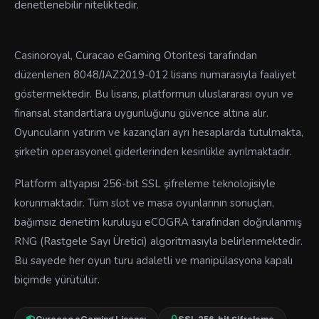
denetlenebilir niteliktedir.
Casinoroyal, Curacao eGaming Otoritesi tarafından
düzenlenen 8048/JAZ2019-012 lisans numarasıyla faaliyet
göstermektedir. Bu lisans, platformun uluslararası oyun ve
finansal standartlara uygunluğunu güvence altına alır.
Oyuncuların yatırım ve kazançları ayrı hesaplarda tutulmakta,
şirketin operasyonel giderlerinden kesinlikle ayrılmaktadır.
Platform altyapısı 256-bit SSL şifreleme teknolojisiyle
korunmaktadır. Tüm slot ve masa oyunlarının sonuçları,
bağımsız denetim kuruluşu eCOGRA tarafından doğrulanmış
RNG (Rastgele Sayı Üretici) algoritmasıyla belirlenmektedir.
Bu sayede her oyun turu adaletli ve manipülasyona kapalı
biçimde yürütülür.