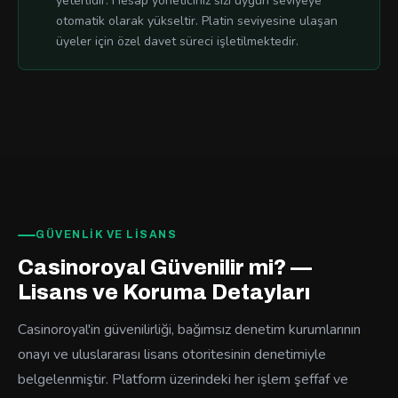
yeterlidir. Hesap yöneticiniz sizi uygun seviyeye
otomatik olarak yükseltir. Platin seviyesine ulaşan
üyeler için özel davet süreci işletilmektedir.
GÜVENLIK VE LISANS
Casinoroyal Güvenilir mi? —
Lisans ve Koruma Detayları
Casinoroyal'in güvenilirliği, bağımsız denetim kurumlarının
onayı ve uluslararası lisans otoritesinin denetimiyle
belgelenmiştir. Platform üzerindeki her işlem şeffaf ve