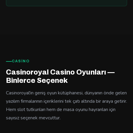
CASINO
Casinoroyal Casino Oyunları —
Binlerce Seçenek
Casinoroyal'in geniş oyun kütüphanesi, dünyanın önde gelen
yazılım firmalarının içeriklerini tek çatı altında bir araya getirir.
Hem slot tutkunları hem de masa oyunu hayranları için
sayısız seçenek mevcuttur.