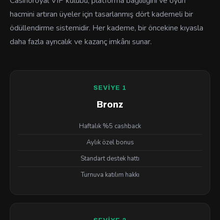
Casinoroyal VIP kulübü, platforma bağlılığını ve oyun
hacmini artıran üyeler için tasarlanmış dört kademeli bir
ödüllendirme sistemidir. Her kademe, bir öncekine kıyasla
daha fazla ayrıcalık ve kazanç imkânı sunar.
SEVIYE 1
Bronz
Haftalık %5 cashback
Aylık özel bonus
Standart destek hattı
Turnuva katılım hakkı