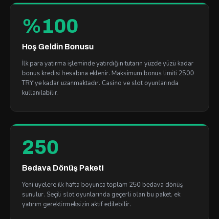
%100
Hoş Geldin Bonusu
İlk para yatırma işleminde yatırdığın tutarın yüzde yüzü kadar
bonus kredisi hesabına eklenir. Maksimum bonus limiti 2500
TRY'ye kadar uzanmaktadır. Casino ve slot oyunlarında
kullanılabilir.
250
Bedava Dönüş Paketi
Yeni üyelere ilk hafta boyunca toplam 250 bedava dönüş
sunulur. Seçili slot oyunlarında geçerli olan bu paket, ek
yatırım gerektirmeksizin aktif edilebilir.