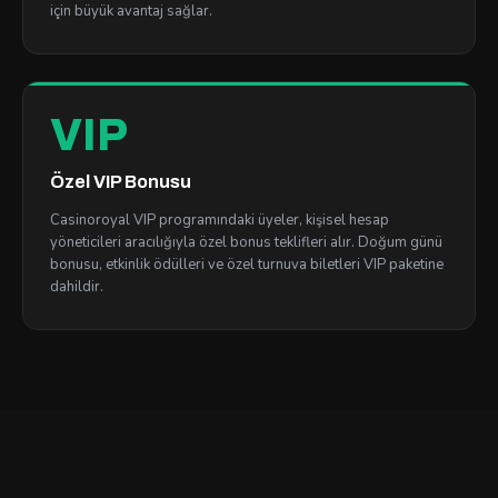
için büyük avantaj sağlar.
VIP
Özel VIP Bonusu
Casinoroyal VIP programındaki üyeler, kişisel hesap
yöneticileri aracılığıyla özel bonus teklifleri alır. Doğum günü
bonusu, etkinlik ödülleri ve özel turnuva biletleri VIP paketine
dahildir.