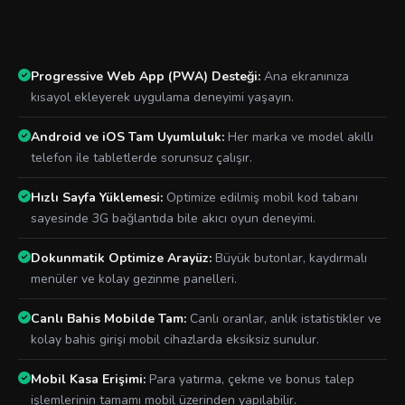
Progressive Web App (PWA) Desteği:
Ana ekranınıza
kısayol ekleyerek uygulama deneyimi yaşayın.
Android ve iOS Tam Uyumluluk:
Her marka ve model akıllı
telefon ile tabletlerde sorunsuz çalışır.
Hızlı Sayfa Yüklemesi:
Optimize edilmiş mobil kod tabanı
sayesinde 3G bağlantıda bile akıcı oyun deneyimi.
Dokunmatik Optimize Arayüz:
Büyük butonlar, kaydırmalı
menüler ve kolay gezinme panelleri.
Canlı Bahis Mobilde Tam:
Canlı oranlar, anlık istatistikler ve
kolay bahis girişi mobil cihazlarda eksiksiz sunulur.
Mobil Kasa Erişimi:
Para yatırma, çekme ve bonus talep
işlemlerinin tamamı mobil üzerinden yapılabilir.