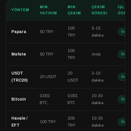
MIN.
MIN.
ÇEKIM
İŞLEM
YÖNTEM
YATIRIM
ÇEKIM
SÜRESI
ÜCRET
100
5-15
50 TRY
Papara
Ücret
TRY
dakika
100
50 TRY
Anlık
Mefete
Ücret
TRY
20
3-10
USDT
20 USDT
Ücret
USDT
dakika
(TRC20)
0,001
0,001
10-30
Bitcoin
Ücret
BTC
BTC
dakika
200
10-30
Havale /
100 TRY
Ücret
TRY
dakika
EFT