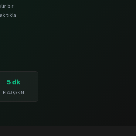
lir bir
ek tıkla
5 dk
HIZLI ÇEKIM