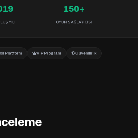
019
150+
LUŞ YILI
OYUN SAĞLAYICISI
il Platform
VIP Program
Güvenilirlik
İnceleme