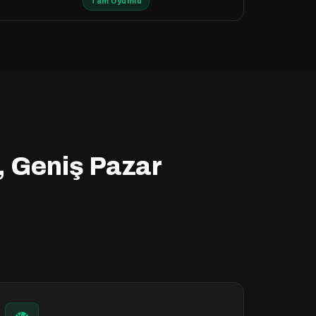
Tam Uyumlu
, Geniş Pazar