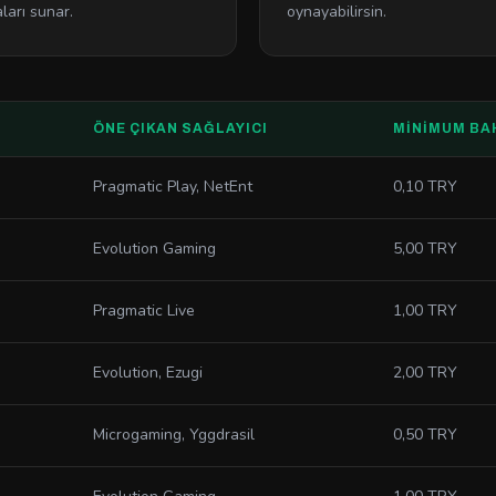
ları sunar.
oynayabilirsin.
ÖNE ÇIKAN SAĞLAYICI
MINIMUM BA
Pragmatic Play, NetEnt
0,10 TRY
Evolution Gaming
5,00 TRY
Pragmatic Live
1,00 TRY
Evolution, Ezugi
2,00 TRY
Microgaming, Yggdrasil
0,50 TRY