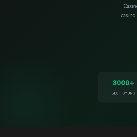
Casino
casino 
3000+
SLOT OYUNU