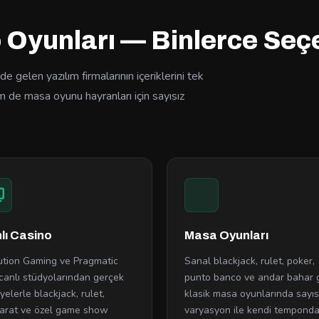
 Oyunları — Binlerce Se
 gelen yazılım firmalarının içeriklerini tek
em de masa oyunu hayranları için sayısız
lı Casino
Masa Oyunları
ution Gaming ve Pragmatic
Sanal blackjack, rulet, poker,
 canlı stüdyolarından gerçek
punto banco ve andar bahar g
yelerle blackjack, rulet,
klasik masa oyunlarında sayıs
arat ve özel game show
varyasyon ile kendi tempond