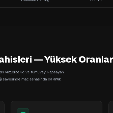
Evolution Gaming
1,00 TRY
ahisleri — Yüksek Oranlar
ki yüzlerce lig ve turnuvayı kapsayan
iği sayesinde maç esnasında da anlık