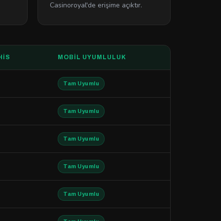
Casinoroyal'de erişime açıktır.
HIS
MOBIL UYUMLULUK
Tam Uyumlu
Tam Uyumlu
Tam Uyumlu
Tam Uyumlu
Tam Uyumlu