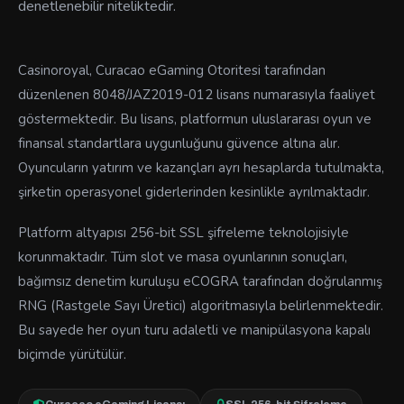
denetlenebilir niteliktedir.
Casinoroyal, Curacao eGaming Otoritesi tarafından
düzenlenen 8048/JAZ2019-012 lisans numarasıyla faaliyet
göstermektedir. Bu lisans, platformun uluslararası oyun ve
finansal standartlara uygunluğunu güvence altına alır.
Oyuncuların yatırım ve kazançları ayrı hesaplarda tutulmakta,
şirketin operasyonel giderlerinden kesinlikle ayrılmaktadır.
Platform altyapısı 256-bit SSL şifreleme teknolojisiyle
korunmaktadır. Tüm slot ve masa oyunlarının sonuçları,
bağımsız denetim kuruluşu eCOGRA tarafından doğrulanmış
RNG (Rastgele Sayı Üretici) algoritmasıyla belirlenmektedir.
Bu sayede her oyun turu adaletli ve manipülasyona kapalı
biçimde yürütülür.