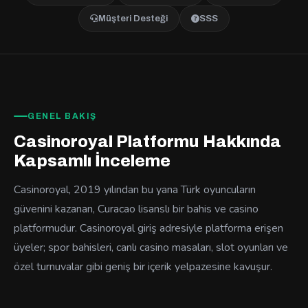
Müşteri Desteği
SSS
GENEL BAKIŞ
Casinoroyal Platformu Hakkında
Kapsamlı İnceleme
Casinoroyal, 2019 yılından bu yana Türk oyuncuların
güvenini kazanan, Curacao lisanslı bir bahis ve casino
platformudur. Casinoroyal giriş adresiyle platforma erişen
üyeler; spor bahisleri, canlı casino masaları, slot oyunları ve
özel turnuvalar gibi geniş bir içerik yelpazesine kavuşur.