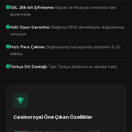
SSL 256-bit Şifreleme:
Kişisel ve finansal verileriniz tam
güvencede.
Adil Oyun Garantisi:
Bağımsız RNG denetimiyle doğrulanmış
sonuçlar.
Hızlı Para Çekme:
Doğrulanmış hesaplarda ortalama 5-20
dakika.
Türkçe Dil Desteği:
Tam Türkçe platform ve destek hattı.
Casinoroyal Öne Çıkan Özellikler