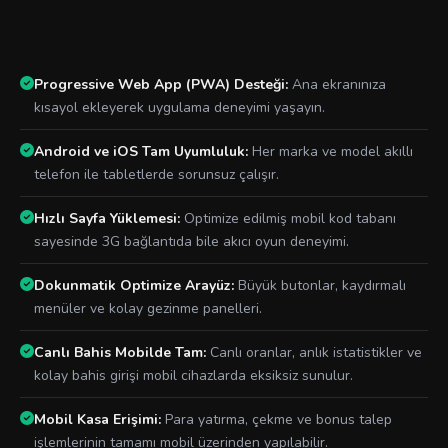
Progressive Web App (PWA) Desteği:
Ana ekranınıza
kısayol ekleyerek uygulama deneyimi yaşayın.
Android ve iOS Tam Uyumluluk:
Her marka ve model akıllı
telefon ile tabletlerde sorunsuz çalışır.
Hızlı Sayfa Yüklemesi:
Optimize edilmiş mobil kod tabanı
sayesinde 3G bağlantıda bile akıcı oyun deneyimi.
Dokunmatik Optimize Arayüz:
Büyük butonlar, kaydırmalı
menüler ve kolay gezinme panelleri.
Canlı Bahis Mobilde Tam:
Canlı oranlar, anlık istatistikler ve
kolay bahis girişi mobil cihazlarda eksiksiz sunulur.
Mobil Kasa Erişimi:
Para yatırma, çekme ve bonus talep
işlemlerinin tamamı mobil üzerinden yapılabilir.