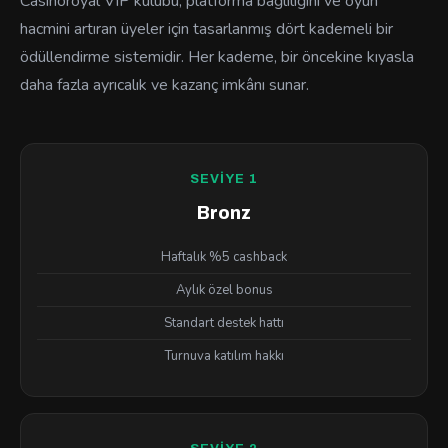
Casinoroyal VIP kulübü, platforma bağlılığını ve oyun
hacmini artıran üyeler için tasarlanmış dört kademeli bir
ödüllendirme sistemidir. Her kademe, bir öncekine kıyasla
daha fazla ayrıcalık ve kazanç imkânı sunar.
SEVIYE 1
Bronz
Haftalık %5 cashback
Aylık özel bonus
Standart destek hattı
Turnuva katılım hakkı