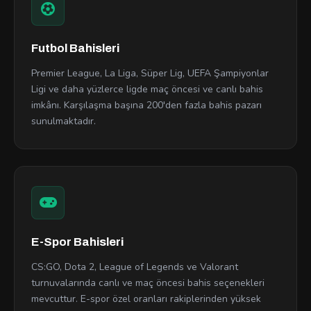
Futbol Bahisleri
Premier League, La Liga, Süper Lig, UEFA Şampiyonlar
Ligi ve daha yüzlerce ligde maç öncesi ve canlı bahis
imkânı. Karşılaşma başına 200'den fazla bahis pazarı
sunulmaktadır.
E-Spor Bahisleri
CS:GO, Dota 2, League of Legends ve Valorant
turnuvalarında canlı ve maç öncesi bahis seçenekleri
mevcuttur. E-spor özel oranları rakiplerinden yüksek