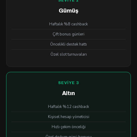
SEVIYE 2
Gümüş
Haftalık %8 cashback
Çift bonus günleri
Öncelikli destek hattı
Özel slot turnuvaları
SEVIYE 3
Altın
Haftalık %12 cashback
Kişisel hesap yöneticisi
Hızlı çekim önceliği
Özel doğum günü bonusu