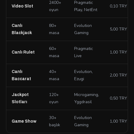
2400+
Pragmatic
0,10 TRY
Video Slot
oyun
Play, NetEnt
80+
Evolution
Canlı
5,00 TRY
masa
Gaming
Blackjack
60+
Pragmatic
1,00 TRY
Canlı Rulet
masa
Live
40+
Evolution,
Canlı
2,00 TRY
masa
Ezugi
Baccarat
120+
Microgaming,
Jackpot
0,50 TRY
oyun
Yggdrasil
Slotları
30+
Evolution
1,00 TRY
Game Show
başlık
Gaming