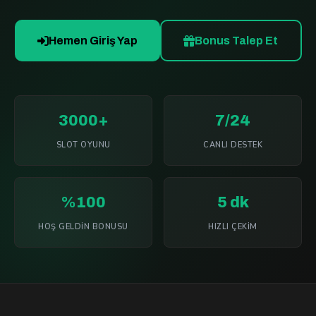
Hemen Giriş Yap
Bonus Talep Et
3000+
7/24
SLOT OYUNU
CANLI DESTEK
%100
5 dk
HOŞ GELDIN BONUSU
HIZLI ÇEKIM