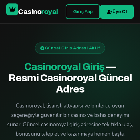
Casino
royal
Giriş Yap
Üye Ol
Güncel Giriş Adresi Aktif
Casinoroyal Giriş
—
Resmi Casinoroyal Güncel
Adres
Casinoroyal, lisanslı altyapısı ve binlerce oyun
seçeneğiyle güvenilir bir casino ve bahis deneyimi
sunar. Güncel casinoroyal giriş adresine tek tıkla ulaş,
bonusunu talep et ve kazanmaya hemen başla.