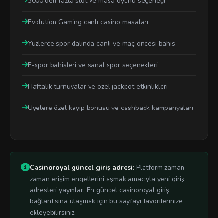
3000'den fazla slot ve masa oyunu seçeneği
Evolution Gaming canlı casino masaları
Yüzlerce spor dalında canlı ve maç öncesi bahis
E-spor bahisleri ve sanal spor seçenekleri
Haftalık turnuvalar ve özel jackpot etkinlikleri
Üyelere özel kayıp bonusu ve cashback kampanyaları
Casinoroyal güncel giriş adresi:
Platform zaman
zaman erişim engellerini aşmak amacıyla yeni giriş
adresleri yayınlar. En güncel casinoroyal giriş
bağlantısına ulaşmak için bu sayfayı favorilerinize
ekleyebilirsiniz.