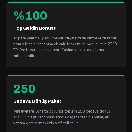
%100
Hoş Geldin Bonusu
İlk para yatırma işleminde yatırdığın tutarın yüzde yüzü kadar
bonus kredisi hesabına eklenir. Maksimum bonus limiti 2500
TRY'ye kadar uzanmaktadır. Casino ve slot oyunlarında
kullanılabilir.
250
Bedava Dönüş Paketi
Yeni üyelere ilk hafta boyunca toplam 250 bedava dönüş
sunulur. Seçili slot oyunlarında geçerli olan bu paket, ek
yatırım gerektirmeksizin aktif edilebilir.